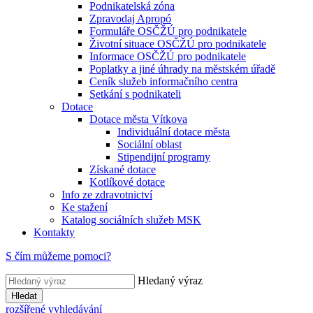
Podnikatelská zóna
Zpravodaj Apropó
Formuláře OSČŽÚ pro podnikatele
Životní situace OSČŽÚ pro podnikatele
Informace OSČŽÚ pro podnikatele
Poplatky a jiné úhrady na městském úřadě
Ceník služeb informačního centra
Setkání s podnikateli
Dotace
Dotace města Vítkova
Individuální dotace města
Sociální oblast
Stipendijní programy
Získané dotace
Kotlíkové dotace
Info ze zdravotnictví
Ke stažení
Katalog sociálních služeb MSK
Kontakty
S čím můžeme pomoci?
Hledaný výraz
Hledat
rozšířené vyhledávání