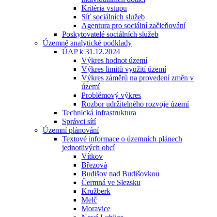
Kritéria vstupu
Síť sociálních služeb
Agentura pro sociální začleňování
Poskytovatelé sociálních služeb
Územně analytické podklady
ÚAP k 31.12.2024
Výkres hodnot území
Výkres limitů využití území
Výkres záměrů na provedení změn v
území
Problémový výkres
Rozbor udržitelného rozvoje území
Technická infrastruktura
Správci sítí
Územní plánování
Textové informace o územních plánech
jednotlivých obcí
Vítkov
Březová
Budišov nad Budišovkou
Čermná ve Slezsku
Kružberk
Melč
Moravice