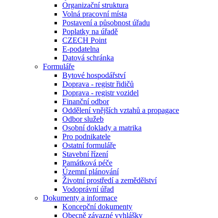
Organizační struktura
Volná pracovní místa
Postavení a působnost úřadu
Poplatky na úřadě
CZECH Point
E-podatelna
Datová schránka
Formuláře
Bytové hospodářství
Doprava - registr řidičů
Doprava - registr vozidel
Finanční odbor
Oddělení vnějších vztahů a propagace
Odbor služeb
Osobní doklady a matrika
Pro podnikatele
Ostatní formuláře
Stavební řízení
Památková péče
Územní plánování
Životní prostředí a zemědělství
Vodoprávní úřad
Dokumenty a informace
Koncepční dokumenty
Obecně závazné vyhlášky