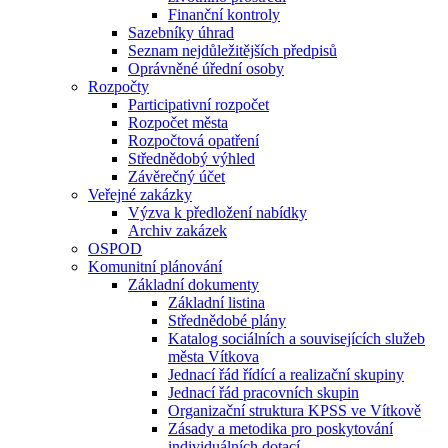
Finanční kontroly
Sazebníky úhrad
Seznam nejdůležitějších předpisů
Oprávněné úřední osoby
Rozpočty
Participativní rozpočet
Rozpočet města
Rozpočtová opatření
Střednědobý výhled
Závěrečný účet
Veřejné zakázky
Výzva k předložení nabídky
Archiv zakázek
OSPOD
Komunitní plánování
Základní dokumenty
Základní listina
Střednědobé plány
Katalog sociálních a souvisejících služeb
města Vítkova
Jednací řád řídící a realizační skupiny
Jednací řád pracovních skupin
Organizační struktura KPSS ve Vítkově
Zásady a metodika pro poskytování
individuálních dotací