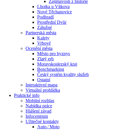
Zajímavosti z historie
Lhotka u Vítkova
Nové Těchanovice
Podhradí
Prostřední Dvůr
Zálužné
Partnerská města
Kalety
Vrbové
Ocenění města
Město pro byznys
Zlatý erb
Moravskoslezský kraj
Benchmarking
Český systém kvality služeb
Ostatní
Interaktivní mapa
Virtuální prohlídka
Praktické info
Mobilní rozhlas
Nabídka práce
Hlášení závad
Infocentrum
Užitečné kontakty
Auto ⁄ Moto