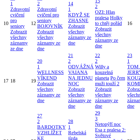
15
1
2
14
2
Zdravotní
Zdravotní
1
OZI: Hlas
cvičení
cvičení pro
KDYŽ SE
pralesa
Holky
pro
seniory
ZHASNE
10
12
to chtěj pořád
16
seniory
BOJOVNÍK
Zobrazit
Zobrazit
Zobrazit
Zobrazit
všechny
všechny
všechny
všechny
záznamy ze
záznamy ze
záznamy
záznamy ze
dne
dne
ze dne
dne
21
22
23
20
2
2
1
1
ODVÁŽNÁ
Willy a
TOM 
WELLNESS
VAIANA
kouzelná
JERR
VÍKEND
NA JEDNU
planeta
Po čem
KOU
17
18
19
Zobrazit
NOC
muži touží 2
KOM
všechny
Zobrazit
Zobrazit
Zobraz
záznamy ze
všechny
všechny
všech
dne
záznamy ze
záznamy ze
zázna
dne
dne
dne
29
27
3
2
28
Netopýří noc
BARDOTKY
1
Esa z pralesa 2:
VZHLÍŽET
Rebelská
Světové
KE
jízda