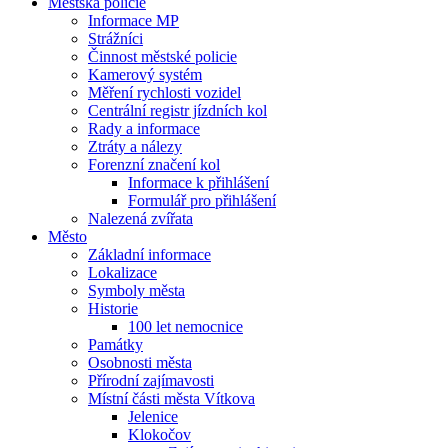
Městská policie
Informace MP
Strážníci
Činnost městské policie
Kamerový systém
Měření rychlosti vozidel
Centrální registr jízdních kol
Rady a informace
Ztráty a nálezy
Forenzní značení kol
Informace k přihlášení
Formulář pro přihlášení
Nalezená zvířata
Město
Základní informace
Lokalizace
Symboly města
Historie
100 let nemocnice
Památky
Osobnosti města
Přírodní zajímavosti
Místní části města Vítkova
Jelenice
Klokočov