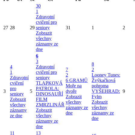
30
1
Zdravotní
cvičení pro
27
28
29
seniory
31
1
2
Zobrazit
všechny
záznamy ze
dne
6
3
8
4
Zdravotní
7
2
1
cvičení pro
2
Looney Tunes:
Zdravotní
seniory
6 GRAMŮ
Žvýkačková
cvičení
TLAPKOVÁ
Moře na
pohroma
pro
PATROLA:
3
5
dvoře
VYŠEHRAD:
9
seniory
DINOSAUŘÍ
Zobrazit
Fylm
Zobrazit
FILM
všechny
Zobrazit
všechny
ZMRZLINÁŘ
záznamy ze
všechny
záznamy
Zobrazit
dne
záznamy ze
ze dne
všechny
dne
záznamy ze
dne
11
13