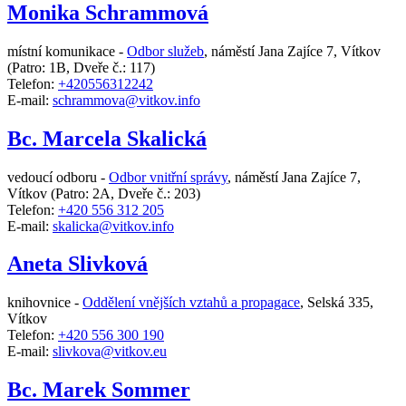
Monika Schrammová
místní komunikace -
Odbor služeb
,
náměstí Jana Zajíce 7, Vítkov
(Patro: 1B, Dveře č.: 117)
Telefon:
+420556312242
E-mail:
schrammova@vitkov.info
Bc. Marcela Skalická
vedoucí odboru -
Odbor vnitřní správy
,
náměstí Jana Zajíce 7,
Vítkov
(Patro: 2A, Dveře č.: 203)
Telefon:
+420 556 312 205
E-mail:
skalicka@vitkov.info
Aneta Slivková
knihovnice -
Oddělení vnějších vztahů a propagace
,
Selská 335,
Vítkov
Telefon:
+420 556 300 190
E-mail:
slivkova@vitkov.eu
Bc. Marek Sommer