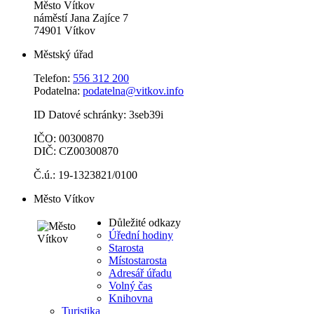
Město Vítkov
náměstí Jana Zajíce 7
74901 Vítkov
Městský úřad
Telefon:
556 312 200
Podatelna:
podatelna@vitkov.info
ID Datové schránky: 3seb39i
IČO: 00300870
DIČ: CZ00300870
Č.ú.: 19-1323821/0100
Město Vítkov
Důležité odkazy
Úřední hodiny
Starosta
Místostarosta
Adresář úřadu
Volný čas
Knihovna
Turistika