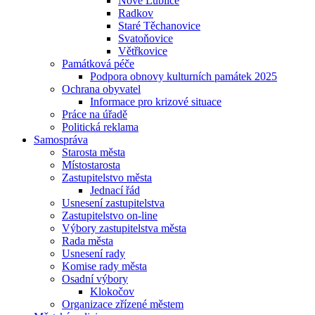
Nové Lublice
Radkov
Staré Těchanovice
Svatoňovice
Větřkovice
Památková péče
Podpora obnovy kulturních památek 2025
Ochrana obyvatel
Informace pro krizové situace
Práce na úřadě
Politická reklama
Samospráva
Starosta města
Místostarosta
Zastupitelstvo města
Jednací řád
Usnesení zastupitelstva
Zastupitelstvo on-line
Výbory zastupitelstva města
Rada města
Usnesení rady
Komise rady města
Osadní výbory
Klokočov
Organizace zřízené městem