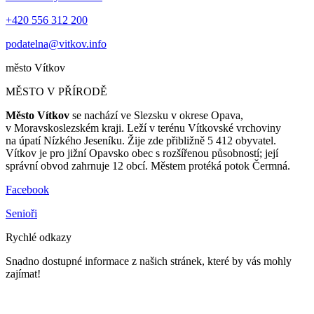
+420 556 312 200
podatelna@vitkov.info
město
Vítkov
MĚSTO V PŘÍRODĚ
Město Vítkov
se nachází ve Slezsku v okrese Opava,
v Moravskoslezském kraji. Leží v terénu Vítkovské vrchoviny
na úpatí Nízkého Jeseníku. Žije zde přibližně 5 412 obyvatel.
Vítkov je pro jižní Opavsko obec s rozšířenou působností; její
správní obvod zahrnuje 12 obcí. Městem protéká potok Čermná.
Facebook
Senioři
Rychlé odkazy
Snadno dostupné informace z našich stránek, které by vás mohly
zajímat!