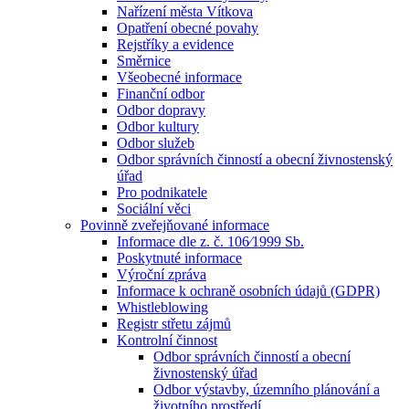
Nařízení města Vítkova
Opatření obecné povahy
Rejstříky a evidence
Směrnice
Všeobecné informace
Finanční odbor
Odbor dopravy
Odbor kultury
Odbor služeb
Odbor správních činností a obecní živnostenský
úřad
Pro podnikatele
Sociální věci
Povinně zveřejňované informace
Informace dle z. č. 106⁄1999 Sb.
Poskytnuté informace
Výroční zpráva
Informace k ochraně osobních údajů (GDPR)
Whistleblowing
Registr střetu zájmů
Kontrolní činnost
Odbor správních činností a obecní
živnostenský úřad
Odbor výstavby, územního plánování a
životního prostředí