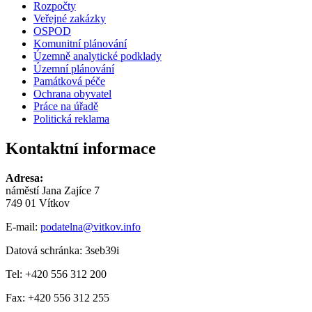
Rozpočty
Veřejné zakázky
OSPOD
Komunitní plánování
Územně analytické podklady
Územní plánování
Památková péče
Ochrana obyvatel
Práce na úřadě
Politická reklama
Kontaktní informace
Adresa:
náměstí Jana Zajíce 7
749 01 Vítkov
E-mail:
podatelna@vitkov.info
Datová schránka: 3seb39i
Tel: +420 556 312 200
Fax: +420 556 312 255