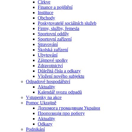
Církve
Finance a pojištění
Instituce
Obchody
Poskytovatelé sociálních služeb
Firmy, služby, řemesla
Sportovní oddíly
Sportovní zařízení
Stravování
Školská zařízení
Ubytování
Zájmové spolky
Zdravotnictví
Důležitá čísla a odkazy
Vložení nového subjektu
Odpadové hospodářství
Aktuality
Kalendář svozu odpadů
Vstupenky na akce
Pomoc Ukrajině
Допомога громадянам України
Пропозиція про роботу
Aktuality
Odkazy
Podnikání