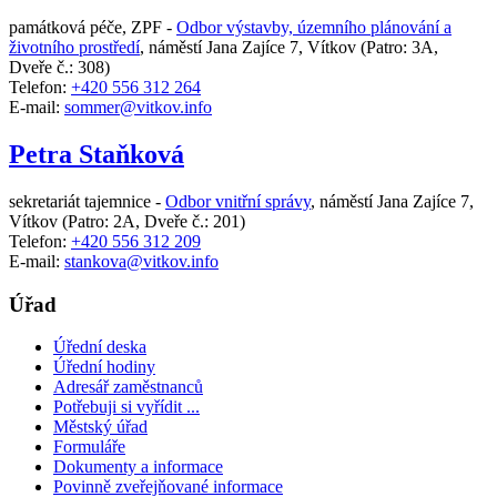
památková péče, ZPF -
Odbor výstavby, územního plánování a
životního prostředí
,
náměstí Jana Zajíce 7, Vítkov
(Patro: 3A,
Dveře č.: 308)
Telefon:
+420 556 312 264
E-mail:
sommer@vitkov.info
Petra Staňková
sekretariát tajemnice -
Odbor vnitřní správy
,
náměstí Jana Zajíce 7,
Vítkov
(Patro: 2A, Dveře č.: 201)
Telefon:
+420 556 312 209
E-mail:
stankova@vitkov.info
Úřad
Úřední deska
Úřední hodiny
Adresář zaměstnanců
Potřebuji si vyřídit ...
Městský úřad
Formuláře
Dokumenty a informace
Povinně zveřejňované informace