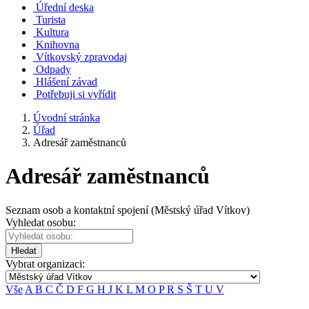
Úřední deska
Turista
Kultura
Knihovna
Vítkovský zpravodaj
Odpady
Hlášení závad
Potřebuji si vyřídit
Úvodní stránka
Úřad
Adresář zaměstnanců
Adresář zaměstnanců
Seznam osob a kontaktní spojení (Městský úřad Vítkov)
Vyhledat osobu:
Hledat
Vybrat organizaci:
Vše
A
B
C
Č
D
F
G
H
J
K
L
M
O
P
R
S
Š
T
U
V