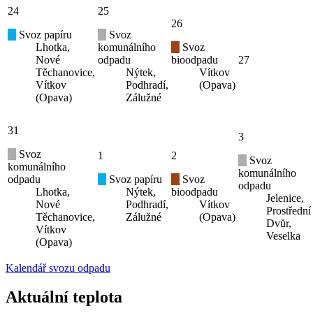
24
25
26
Svoz papíru
Svoz
Lhotka,
komunálního
Svoz
Nové
odpadu
bioodpadu
27
Těchanovice,
Nýtek,
Vítkov
Vítkov
Podhradí,
(Opava)
(Opava)
Zálužné
31
3
Svoz
1
2
Svoz
komunálního
komunálního
odpadu
Svoz papíru
Svoz
odpadu
Lhotka,
Nýtek,
bioodpadu
Jelenice,
Nové
Podhradí,
Vítkov
Prostřední
Těchanovice,
Zálužné
(Opava)
Dvůr,
Vítkov
Veselka
(Opava)
Kalendář svozu odpadu
Aktuální teplota