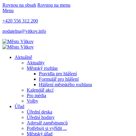
Rovnou na obsah
Rovnou na menu
Menu
+420 556 312 200
podatelna@vitkov.info
Aktuálně
Aktuality
Městský rozhlas
Pravidla pro hlášení
Formulář pro hlášení
Hlášení městského rozhlasu
Kalendář akcí
Pro média
Volby
Úřad
Úřední deska
Úřední hodiny
Adresář zaměstnanců
Potřebuji si vyřídit ...
Městský úřad