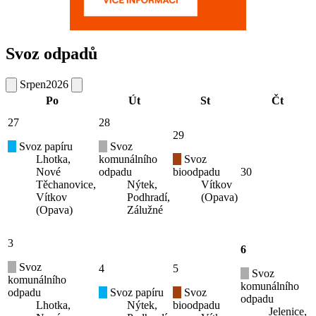
Svoz odpadů
Srpen
2026
Po
Út
St
Čt
27
28
29
Svoz papíru
Svoz
Lhotka,
komunálního
Svoz
Nové
odpadu
bioodpadu
30
Těchanovice,
Nýtek,
Vítkov
Vítkov
Podhradí,
(Opava)
(Opava)
Zálužné
3
6
Svoz
4
5
Svoz
komunálního
komunálního
odpadu
Svoz papíru
Svoz
odpadu
Lhotka,
Nýtek,
bioodpadu
Jelenice,