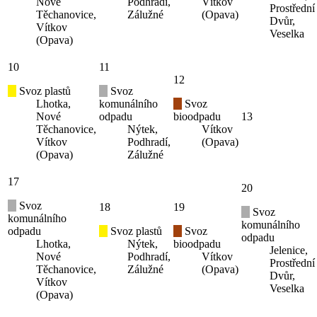
Nové
Podhradí,
Vítkov
Prostřední
Těchanovice,
Zálužné
(Opava)
Dvůr,
Vítkov
Veselka
(Opava)
10
11
12
Svoz plastů
Svoz
Lhotka,
komunálního
Svoz
Nové
odpadu
bioodpadu
13
Těchanovice,
Nýtek,
Vítkov
Vítkov
Podhradí,
(Opava)
(Opava)
Zálužné
17
20
Svoz
18
19
Svoz
komunálního
komunálního
odpadu
Svoz plastů
Svoz
odpadu
Lhotka,
Nýtek,
bioodpadu
Jelenice,
Nové
Podhradí,
Vítkov
Prostřední
Těchanovice,
Zálužné
(Opava)
Dvůr,
Vítkov
Veselka
(Opava)