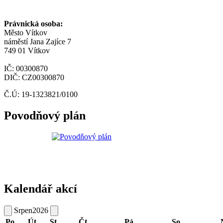
Právnická osoba:
Město Vítkov
náměstí Jana Zajíce 7
749 01 Vítkov
IČ: 00300870
DIČ: CZ00300870
Č.Ú: 19-1323821/0100
Povodňový plán
Kalendář akcí
Srpen
2026
Po
Út
St
Čt
Pá
So