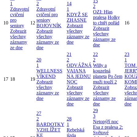
15
1
2
14
2
Zdravotní
Zdravotní
1
OZI: Hlas
cvičení
cvičení pro
KDYŽ SE
pralesa
Holky
pro
seniory
ZHASNE
10
12
to chtěj pořád
16
seniory
BOJOVNÍK
Zobrazit
Zobrazit
Zobrazit
Zobrazit
všechny
všechny
všechny
všechny
záznamy ze
záznamy ze
záznamy
záznamy ze
dne
dne
ze dne
dne
21
22
23
20
2
2
1
1
ODVÁŽNÁ
Willy a
TOM 
WELLNESS
VAIANA
kouzelná
JERR
VÍKEND
NA JEDNU
planeta
Po čem
KOU
17
18
19
Zobrazit
NOC
muži touží 2
KOM
všechny
Zobrazit
Zobrazit
Zobraz
záznamy ze
všechny
všechny
všech
dne
záznamy ze
záznamy ze
zázna
dne
dne
dne
29
27
3
2
28
Netopýří noc
BARDOTKY
1
Esa z pralesa 2:
VZHLÍŽET
Rebelská
Světové
KE
jízda