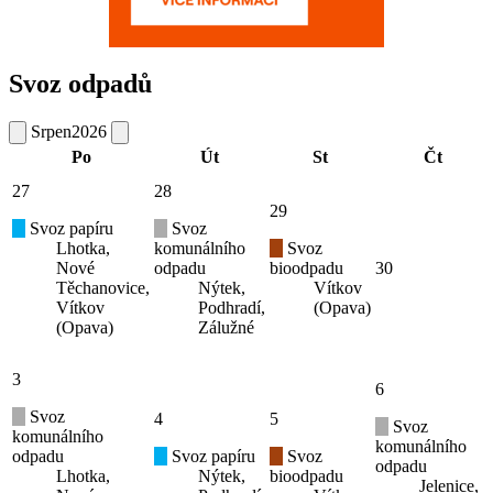
Svoz odpadů
Srpen
2026
Po
Út
St
Čt
27
28
29
Svoz papíru
Svoz
Lhotka,
komunálního
Svoz
Nové
odpadu
bioodpadu
30
Těchanovice,
Nýtek,
Vítkov
Vítkov
Podhradí,
(Opava)
(Opava)
Zálužné
3
6
Svoz
4
5
Svoz
komunálního
komunálního
odpadu
Svoz papíru
Svoz
odpadu
Lhotka,
Nýtek,
bioodpadu
Jelenice,