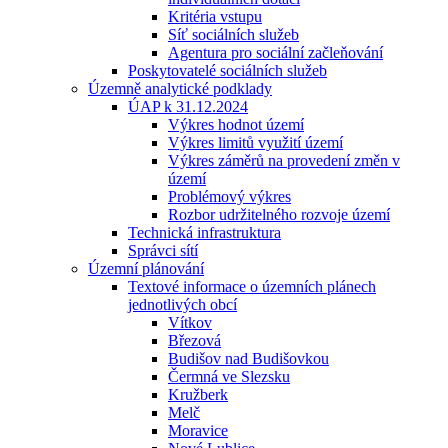
Kritéria vstupu
Síť sociálních služeb
Agentura pro sociální začleňování
Poskytovatelé sociálních služeb
Územně analytické podklady
ÚAP k 31.12.2024
Výkres hodnot území
Výkres limitů využití území
Výkres záměrů na provedení změn v
území
Problémový výkres
Rozbor udržitelného rozvoje území
Technická infrastruktura
Správci sítí
Územní plánování
Textové informace o územních plánech
jednotlivých obcí
Vítkov
Březová
Budišov nad Budišovkou
Čermná ve Slezsku
Kružberk
Melč
Moravice