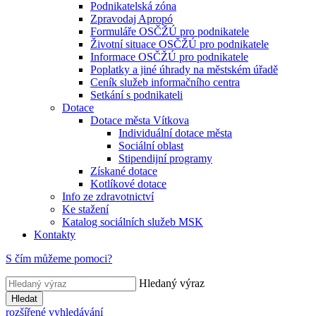
Podnikatelská zóna
Zpravodaj Apropó
Formuláře OSČŽÚ pro podnikatele
Životní situace OSČŽÚ pro podnikatele
Informace OSČŽÚ pro podnikatele
Poplatky a jiné úhrady na městském úřadě
Ceník služeb informačního centra
Setkání s podnikateli
Dotace
Dotace města Vítkova
Individuální dotace města
Sociální oblast
Stipendijní programy
Získané dotace
Kotlíkové dotace
Info ze zdravotnictví
Ke stažení
Katalog sociálních služeb MSK
Kontakty
S čím můžeme pomoci?
Hledaný výraz
Hledat
rozšířené vyhledávání