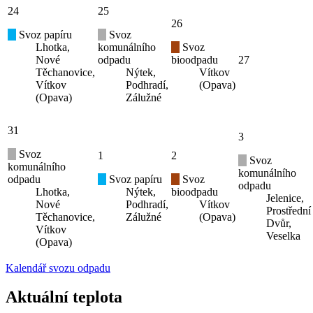
24
25
26
Svoz papíru
Svoz
Lhotka,
komunálního
Svoz
Nové
odpadu
bioodpadu
27
Těchanovice,
Nýtek,
Vítkov
Vítkov
Podhradí,
(Opava)
(Opava)
Zálužné
31
3
Svoz
1
2
Svoz
komunálního
komunálního
odpadu
Svoz papíru
Svoz
odpadu
Lhotka,
Nýtek,
bioodpadu
Jelenice,
Nové
Podhradí,
Vítkov
Prostřední
Těchanovice,
Zálužné
(Opava)
Dvůr,
Vítkov
Veselka
(Opava)
Kalendář svozu odpadu
Aktuální teplota