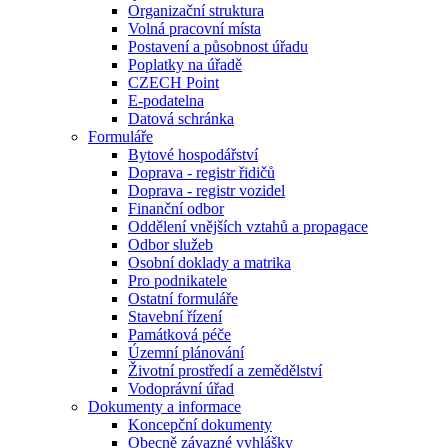
Organizační struktura
Volná pracovní místa
Postavení a působnost úřadu
Poplatky na úřadě
CZECH Point
E-podatelna
Datová schránka
Formuláře
Bytové hospodářství
Doprava - registr řidičů
Doprava - registr vozidel
Finanční odbor
Oddělení vnějších vztahů a propagace
Odbor služeb
Osobní doklady a matrika
Pro podnikatele
Ostatní formuláře
Stavební řízení
Památková péče
Územní plánování
Životní prostředí a zemědělství
Vodoprávní úřad
Dokumenty a informace
Koncepční dokumenty
Obecně závazné vyhlášky