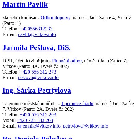
Martin Pavlík
zkušební komisař -
Odbor dopravy
,
náměstí Jana Zajíce 4, Vítkov
(Patro: 1)
Telefon:
+420556312233
E-mail:
pavlik@vitkov.info
Jarmila Pešlová, DiS.
DPH, účetnictví příjmů -
Finanční odbor
,
náměstí Jana Zajíce 7,
Vítkov
(Patro: 4A, Dveře č.: 402)
Telefon:
+420 556 312 273
E-mail:
peslova@vitkov.info
Ing. Šárka Petrtýlová
Tajemnice městského úřadu -
Tajemnice úřadu
,
náměstí Jana Zajíce
7, Vítkov
(Patro: 2A, Dveře č.: 202)
Telefon:
+420 556 312 203
Mobil:
+420 724 183 263
E-mail:
tajemnik@vitkov.info
,
petrtylova@vitkov.info