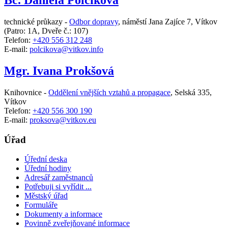
Bc. Daniela Polcíková
technické průkazy -
Odbor dopravy
,
náměstí Jana Zajíce 7, Vítkov
(Patro: 1A, Dveře č.: 107)
Telefon:
+420 556 312 248
E-mail:
polcikova@vitkov.info
Mgr. Ivana Prokšová
Knihovnice -
Oddělení vnějších vztahů a propagace
,
Selská 335,
Vítkov
Telefon:
+420 556 300 190
E-mail:
proksova@vitkov.eu
Úřad
Úřední deska
Úřední hodiny
Adresář zaměstnanců
Potřebuji si vyřídit ...
Městský úřad
Formuláře
Dokumenty a informace
Povinně zveřejňované informace