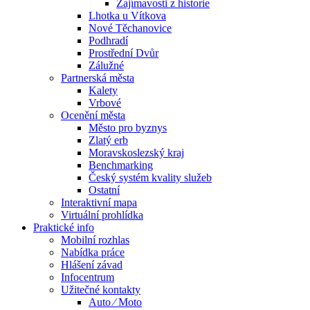
Zajímavosti z historie
Lhotka u Vítkova
Nové Těchanovice
Podhradí
Prostřední Dvůr
Zálužné
Partnerská města
Kalety
Vrbové
Ocenění města
Město pro byznys
Zlatý erb
Moravskoslezský kraj
Benchmarking
Český systém kvality služeb
Ostatní
Interaktivní mapa
Virtuální prohlídka
Praktické info
Mobilní rozhlas
Nabídka práce
Hlášení závad
Infocentrum
Užitečné kontakty
Auto ⁄ Moto