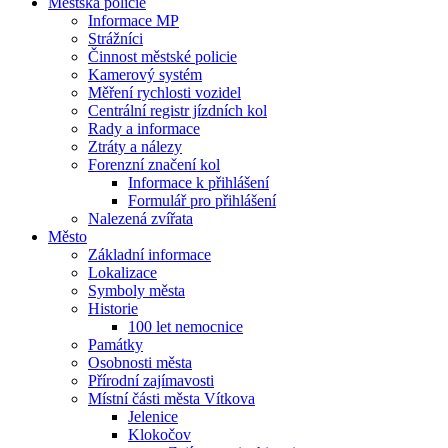
Městská policie
Informace MP
Strážníci
Činnost městské policie
Kamerový systém
Měření rychlosti vozidel
Centrální registr jízdních kol
Rady a informace
Ztráty a nálezy
Forenzní značení kol
Informace k přihlášení
Formulář pro přihlášení
Nalezená zvířata
Město
Základní informace
Lokalizace
Symboly města
Historie
100 let nemocnice
Památky
Osobnosti města
Přírodní zajímavosti
Místní části města Vítkova
Jelenice
Klokočov