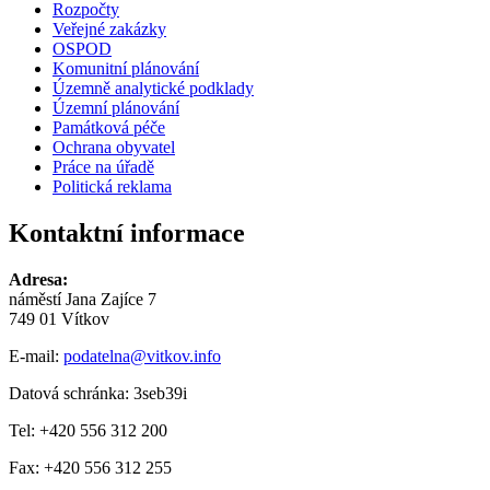
Rozpočty
Veřejné zakázky
OSPOD
Komunitní plánování
Územně analytické podklady
Územní plánování
Památková péče
Ochrana obyvatel
Práce na úřadě
Politická reklama
Kontaktní informace
Adresa:
náměstí Jana Zajíce 7
749 01 Vítkov
E-mail:
podatelna@vitkov.info
Datová schránka: 3seb39i
Tel: +420 556 312 200
Fax: +420 556 312 255