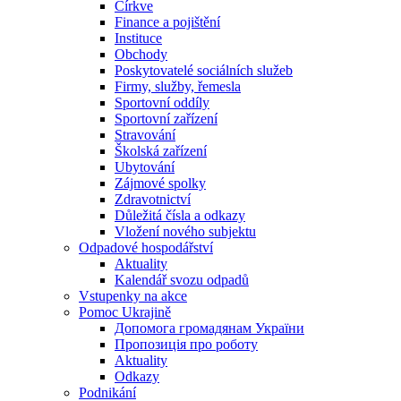
Církve
Finance a pojištění
Instituce
Obchody
Poskytovatelé sociálních služeb
Firmy, služby, řemesla
Sportovní oddíly
Sportovní zařízení
Stravování
Školská zařízení
Ubytování
Zájmové spolky
Zdravotnictví
Důležitá čísla a odkazy
Vložení nového subjektu
Odpadové hospodářství
Aktuality
Kalendář svozu odpadů
Vstupenky na akce
Pomoc Ukrajině
Допомога громадянам України
Пропозиція про роботу
Aktuality
Odkazy
Podnikání