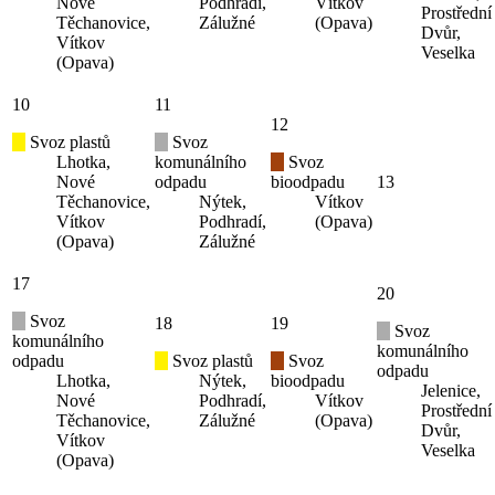
Nové
Podhradí,
Vítkov
Prostřední
Těchanovice,
Zálužné
(Opava)
Dvůr,
Vítkov
Veselka
(Opava)
10
11
12
Svoz plastů
Svoz
Lhotka,
komunálního
Svoz
Nové
odpadu
bioodpadu
13
Těchanovice,
Nýtek,
Vítkov
Vítkov
Podhradí,
(Opava)
(Opava)
Zálužné
17
20
Svoz
18
19
Svoz
komunálního
komunálního
odpadu
Svoz plastů
Svoz
odpadu
Lhotka,
Nýtek,
bioodpadu
Jelenice,
Nové
Podhradí,
Vítkov
Prostřední
Těchanovice,
Zálužné
(Opava)
Dvůr,
Vítkov
Veselka
(Opava)