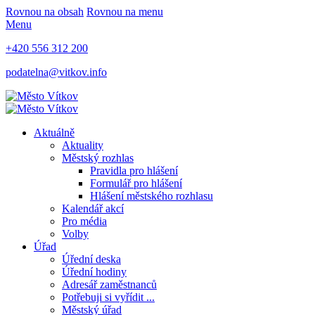
Rovnou na obsah
Rovnou na menu
Menu
+420 556 312 200
podatelna@vitkov.info
Aktuálně
Aktuality
Městský rozhlas
Pravidla pro hlášení
Formulář pro hlášení
Hlášení městského rozhlasu
Kalendář akcí
Pro média
Volby
Úřad
Úřední deska
Úřední hodiny
Adresář zaměstnanců
Potřebuji si vyřídit ...
Městský úřad