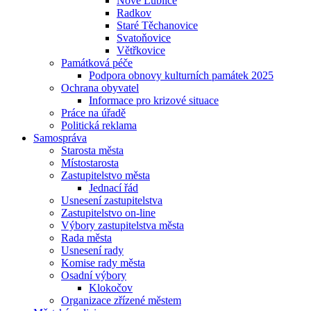
Nové Lublice
Radkov
Staré Těchanovice
Svatoňovice
Větřkovice
Památková péče
Podpora obnovy kulturních památek 2025
Ochrana obyvatel
Informace pro krizové situace
Práce na úřadě
Politická reklama
Samospráva
Starosta města
Místostarosta
Zastupitelstvo města
Jednací řád
Usnesení zastupitelstva
Zastupitelstvo on-line
Výbory zastupitelstva města
Rada města
Usnesení rady
Komise rady města
Osadní výbory
Klokočov
Organizace zřízené městem