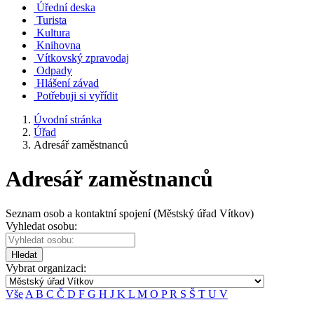
Úřední deska
Turista
Kultura
Knihovna
Vítkovský zpravodaj
Odpady
Hlášení závad
Potřebuji si vyřídit
Úvodní stránka
Úřad
Adresář zaměstnanců
Adresář zaměstnanců
Seznam osob a kontaktní spojení (Městský úřad Vítkov)
Vyhledat osobu:
Hledat
Vybrat organizaci:
Vše
A
B
C
Č
D
F
G
H
J
K
L
M
O
P
R
S
Š
T
U
V