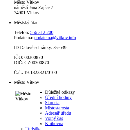
Město Vítkov
náměstí Jana Zajíce 7
74901 Vítkov
Městský úřad
Telefon:
556 312 200
Podatelna:
podatelna@vitkov.info
ID Datové schránky: 3seb39i
IČO: 00300870
DIČ: CZ00300870
Č.ú.: 19-1323821/0100
Město Vítkov
Důležité odkazy
Úřední hodiny
Starosta
Místostarosta
Adresář úřadu
Volný čas
Knihovna
Turistika