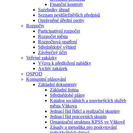
Finanční kontroly
Sazebníky úhrad
Seznam nejdůležitějších předpisů
Oprávněné úřední osoby
Rozpočty
Participativní rozpočet
Rozpočet města
Rozpočtová opatření
Střednědobý výhled
Závěrečný účet
Veřejné zakázky
Výzva k předložení nabídky
Archiv zakázek
OSPOD
Komunitní plánování
Základní dokumenty
Základní listina
Střednědobé plány
Katalog sociálních a souvisejících služeb
města Vítkova
Jednací řád řídící a realizační skupiny
Jednací řád pracovních skupin
Organizační struktura KPSS ve Vítkově
Zásady a metodika pro poskytování
individuálních dotací