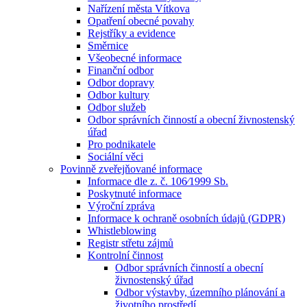
Nařízení města Vítkova
Opatření obecné povahy
Rejstříky a evidence
Směrnice
Všeobecné informace
Finanční odbor
Odbor dopravy
Odbor kultury
Odbor služeb
Odbor správních činností a obecní živnostenský
úřad
Pro podnikatele
Sociální věci
Povinně zveřejňované informace
Informace dle z. č. 106⁄1999 Sb.
Poskytnuté informace
Výroční zpráva
Informace k ochraně osobních údajů (GDPR)
Whistleblowing
Registr střetu zájmů
Kontrolní činnost
Odbor správních činností a obecní
živnostenský úřad
Odbor výstavby, územního plánování a
životního prostředí