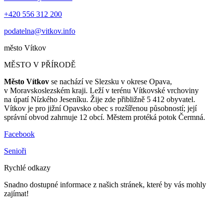
+420 556 312 200
podatelna@vitkov.info
město
Vítkov
MĚSTO V PŘÍRODĚ
Město Vítkov
se nachází ve Slezsku v okrese Opava,
v Moravskoslezském kraji. Leží v terénu Vítkovské vrchoviny
na úpatí Nízkého Jeseníku. Žije zde přibližně 5 412 obyvatel.
Vítkov je pro jižní Opavsko obec s rozšířenou působností; její
správní obvod zahrnuje 12 obcí. Městem protéká potok Čermná.
Facebook
Senioři
Rychlé odkazy
Snadno dostupné informace z našich stránek, které by vás mohly
zajímat!