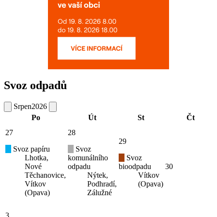
Svoz odpadů
Srpen
2026
Po
Út
St
Čt
27
28
29
Svoz papíru
Svoz
Lhotka,
komunálního
Svoz
Nové
odpadu
bioodpadu
30
Těchanovice,
Nýtek,
Vítkov
Vítkov
Podhradí,
(Opava)
(Opava)
Zálužné
3