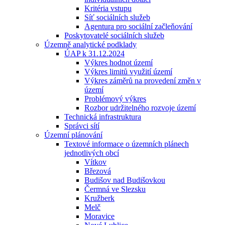
Kritéria vstupu
Síť sociálních služeb
Agentura pro sociální začleňování
Poskytovatelé sociálních služeb
Územně analytické podklady
ÚAP k 31.12.2024
Výkres hodnot území
Výkres limitů využití území
Výkres záměrů na provedení změn v
území
Problémový výkres
Rozbor udržitelného rozvoje území
Technická infrastruktura
Správci sítí
Územní plánování
Textové informace o územních plánech
jednotlivých obcí
Vítkov
Březová
Budišov nad Budišovkou
Čermná ve Slezsku
Kružberk
Melč
Moravice