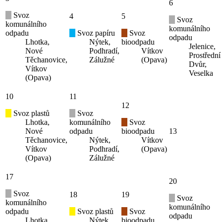
6
Svoz
4
5
Svoz
komunálního
komunálního
odpadu
Svoz papíru
Svoz
odpadu
Lhotka,
Nýtek,
bioodpadu
Jelenice,
Nové
Podhradí,
Vítkov
Prostřední
Těchanovice,
Zálužné
(Opava)
Dvůr,
Vítkov
Veselka
(Opava)
10
11
12
Svoz plastů
Svoz
Lhotka,
komunálního
Svoz
Nové
odpadu
bioodpadu
13
Těchanovice,
Nýtek,
Vítkov
Vítkov
Podhradí,
(Opava)
(Opava)
Zálužné
17
20
Svoz
18
19
Svoz
komunálního
komunálního
odpadu
Svoz plastů
Svoz
odpadu
Lhotka,
Nýtek,
bioodpadu