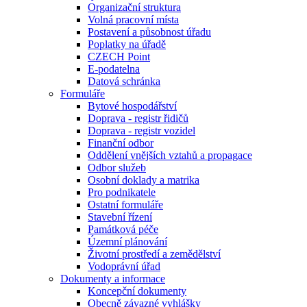
Organizační struktura
Volná pracovní místa
Postavení a působnost úřadu
Poplatky na úřadě
CZECH Point
E-podatelna
Datová schránka
Formuláře
Bytové hospodářství
Doprava - registr řidičů
Doprava - registr vozidel
Finanční odbor
Oddělení vnějších vztahů a propagace
Odbor služeb
Osobní doklady a matrika
Pro podnikatele
Ostatní formuláře
Stavební řízení
Památková péče
Územní plánování
Životní prostředí a zemědělství
Vodoprávní úřad
Dokumenty a informace
Koncepční dokumenty
Obecně závazné vyhlášky