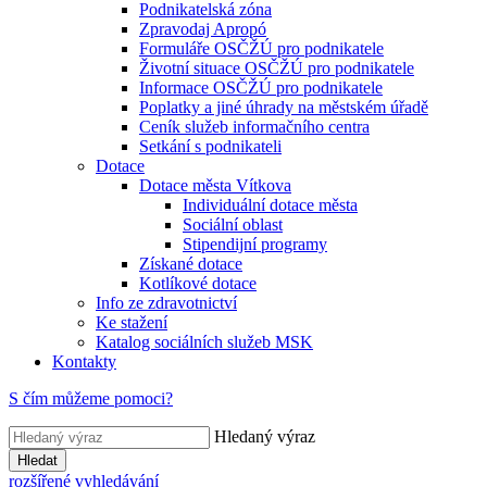
Podnikatelská zóna
Zpravodaj Apropó
Formuláře OSČŽÚ pro podnikatele
Životní situace OSČŽÚ pro podnikatele
Informace OSČŽÚ pro podnikatele
Poplatky a jiné úhrady na městském úřadě
Ceník služeb informačního centra
Setkání s podnikateli
Dotace
Dotace města Vítkova
Individuální dotace města
Sociální oblast
Stipendijní programy
Získané dotace
Kotlíkové dotace
Info ze zdravotnictví
Ke stažení
Katalog sociálních služeb MSK
Kontakty
S čím můžeme pomoci?
Hledaný výraz
Hledat
rozšířené vyhledávání