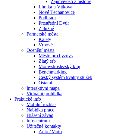
Zajímavosti z historie
Lhotka u Vítkova
Nové Těchanovice
Podhradí
Prostřední Dvůr
Zálužné
Partnerská města
Kalety
Vrbové
Ocenění města
Město pro byznys
Zlatý erb
Moravskoslezský kraj
Benchmarking
Český systém kvality služeb
Ostatní
Interaktivní mapa
Virtuální prohlídka
Praktické info
Mobilní rozhlas
Nabídka práce
Hlášení závad
Infocentrum
Užitečné kontakty
Auto ⁄ Moto