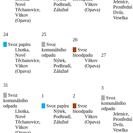
Jelenice,
Nové
Podhradí,
Vítkov
Prostřední
Těchanovice,
Zálužné
(Opava)
Dvůr,
Vítkov
Veselka
(Opava)
24
25
26
Svoz papíru
Svoz
Lhotka,
komunálního
Svoz
Nové
odpadu
bioodpadu
27
Těchanovice,
Nýtek,
Vítkov
Vítkov
Podhradí,
(Opava)
(Opava)
Zálužné
31
3
Svoz
1
2
Svoz
komunálního
komunálního
odpadu
Svoz papíru
Svoz
odpadu
Lhotka,
Nýtek,
bioodpadu
Jelenice,
Nové
Podhradí,
Vítkov
Prostřední
Těchanovice,
Zálužné
(Opava)
Dvůr,
Vítkov
Veselka
(Opava)