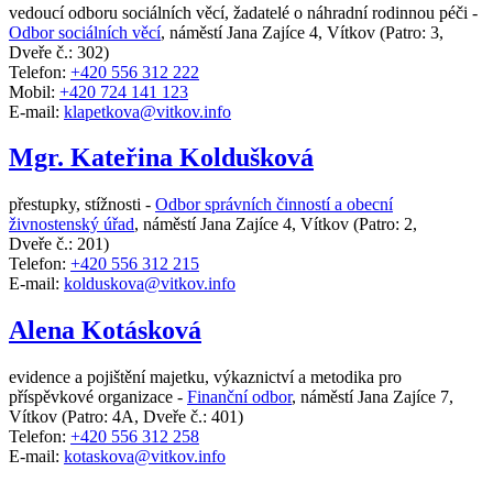
vedoucí odboru sociálních věcí, žadatelé o náhradní rodinnou péči -
Odbor sociálních věcí
,
náměstí Jana Zajíce 4, Vítkov
(Patro: 3,
Dveře č.: 302)
Telefon:
+420 556 312 222
Mobil:
+420 724 141 123
E-mail:
klapetkova@vitkov.info
Mgr. Kateřina Koldušková
přestupky, stížnosti -
Odbor správních činností a obecní
živnostenský úřad
,
náměstí Jana Zajíce 4, Vítkov
(Patro: 2,
Dveře č.: 201)
Telefon:
+420 556 312 215
E-mail:
kolduskova@vitkov.info
Alena Kotásková
evidence a pojištění majetku, výkaznictví a metodika pro
příspěvkové organizace -
Finanční odbor
,
náměstí Jana Zajíce 7,
Vítkov
(Patro: 4A, Dveře č.: 401)
Telefon:
+420 556 312 258
E-mail:
kotaskova@vitkov.info