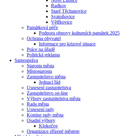
Nové Lublice
Radkov
Staré Těchanovice
Svatoňovice
Větřkovice
Památková péče
Podpora obnovy kulturních památek 2025
Ochrana obyvatel
Informace pro krizové situace
Práce na úřadě
Politická reklama
Samospráva
Starosta města
Místostarosta
Zastupitelstvo města
Jednací řád
Usnesení zastupitelstva
Zastupitelstvo on-line
Výbory zastupitelstva města
Rada města
Usnesení rady
Komise rady města
Osadní výbory
Klokočov
Organizace zřízené městem