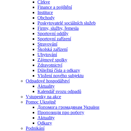
Církve
Finance a pojištění
Instituce
Obchody
Poskytovatelé sociálních služeb
Firmy, služby, řemesla
Sportovní oddíly
Sportovní zařízení
Stravování
Školská zařízení
Ubytování
Zájmové spolky
Zdravotnictví
Důležitá čísla a odkazy
Vložení nového subjektu
Odpadové hospodářství
Aktuality
Kalendář svozu odpadů
Vstupenky na akce
Pomoc Ukrajině
Допомога громадянам України
Пропозиція про роботу
Aktuality
Odkazy
Podnikání