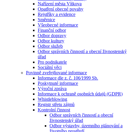
Nařízení města Vítkova
Opatření obecné povahy
Rejstříky a evidence
Směrnice
Všeobecné informace
Finanční odbor
Odbor dopravy
Odbor kultury
Odbor služeb
Odbor správních činností a obecní živnostenský
úřad
Pro podnikatele
Sociální věci
Povinně zveřejňované informace
Informace dle z. č. 106⁄1999 Sb.
Poskytnuté informace
Výroční zpráva
Informace k ochraně osobních údajů (GDPR)
Whistleblowing
Registr střetu zájmů
Kontrolní činnost
Odbor správních činností a obecní
živnostenský úřad
Odbor výstavby, územního plánování a
životního prostředí