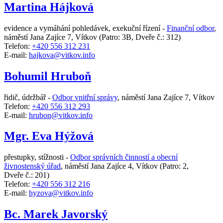
Martina Hájková
evidence a vymáhání pohledávek, exekuční řízení -
Finanční odbor
,
náměstí Jana Zajíce 7, Vítkov
(Patro: 3B, Dveře č.: 312)
Telefon:
+420 556 312 231
E-mail:
hajkova@vitkov.info
Bohumil Hruboň
řidič, údržbář -
Odbor vnitřní správy
,
náměstí Jana Zajíce 7, Vítkov
Telefon:
+420 556 312 293
E-mail:
hrubon@vitkov.info
Mgr. Eva Hýžová
přestupky, stížnosti -
Odbor správních činností a obecní
živnostenský úřad
,
náměstí Jana Zajíce 4, Vítkov
(Patro: 2,
Dveře č.: 201)
Telefon:
+420 556 312 216
E-mail:
hyzova@vitkov.info
Bc. Marek Javorský