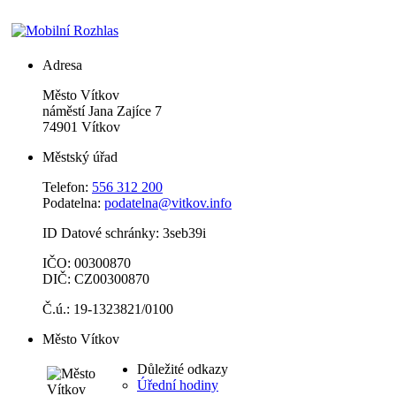
Adresa
Město Vítkov
náměstí Jana Zajíce 7
74901 Vítkov
Městský úřad
Telefon:
556 312 200
Podatelna:
podatelna@vitkov.info
ID Datové schránky: 3seb39i
IČO: 00300870
DIČ: CZ00300870
Č.ú.: 19-1323821/0100
Město Vítkov
Důležité odkazy
Úřední hodiny