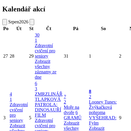
Kalendář akcí
Srpen
2026
Po
Út
St
Čt
Pá
So
30
1
Zdravotní
cvičení pro
27
28
29
seniory
31
1
2
Zobrazit
všechny
záznamy ze
dne
6
3
8
4
ZMRZLINÁŘ
7
2
1
TLAPKOVÁ
2
Looney Tunes:
Zdravotní
PATROLA:
Moře na
Žvýkačková
cvičení
DINOSAUŘÍ
dvoře
6
pohroma
pro
FILM
3
5
GRAMŮ
VYŠEHRAD:
9
seniory
Zdravotní
Zobrazit
Fylm
Zobrazit
cvičení pro
všechny
Zobrazit
všechny
seniory