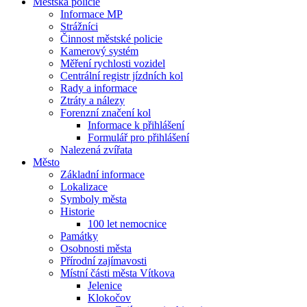
Městská policie
Informace MP
Strážníci
Činnost městské policie
Kamerový systém
Měření rychlosti vozidel
Centrální registr jízdních kol
Rady a informace
Ztráty a nálezy
Forenzní značení kol
Informace k přihlášení
Formulář pro přihlášení
Nalezená zvířata
Město
Základní informace
Lokalizace
Symboly města
Historie
100 let nemocnice
Památky
Osobnosti města
Přírodní zajímavosti
Místní části města Vítkova
Jelenice
Klokočov