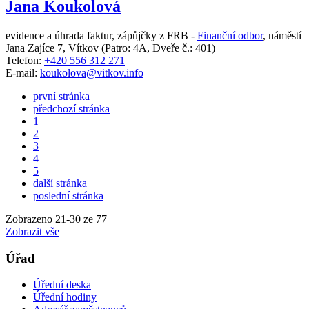
Jana Koukolová
evidence a úhrada faktur, zápůjčky z FRB -
Finanční odbor
,
náměstí
Jana Zajíce 7, Vítkov
(Patro: 4A, Dveře č.: 401)
Telefon:
+420 556 312 271
E-mail:
koukolova@vitkov.info
první stránka
předchozí stránka
1
2
3
4
5
další stránka
poslední stránka
Zobrazeno
21
-
30
ze 77
Zobrazit vše
Úřad
Úřední deska
Úřední hodiny