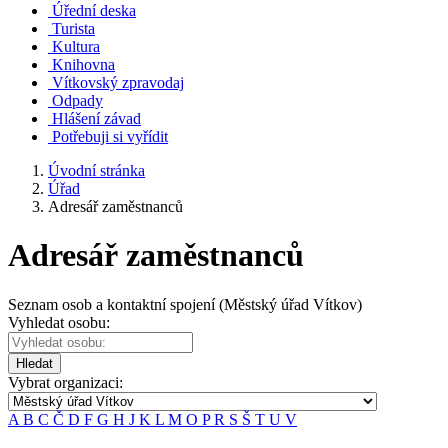
Úřední deska
Turista
Kultura
Knihovna
Vítkovský zpravodaj
Odpady
Hlášení závad
Potřebuji si vyřídit
Úvodní stránka
Úřad
Adresář zaměstnanců
Adresář zaměstnanců
Seznam osob a kontaktní spojení (Městský úřad Vítkov)
Vyhledat osobu:
Hledat
Vybrat organizaci:
A
B
C
Č
D
F
G
H
J
K
L
M
O
P
R
S
Š
T
U
V