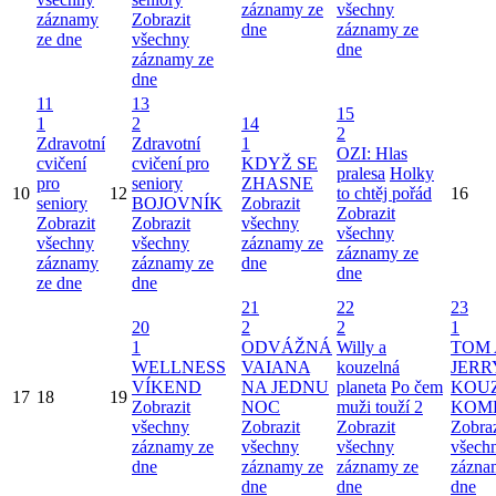
záznamy ze
všechny
záznamy
Zobrazit
dne
záznamy ze
ze dne
všechny
dne
záznamy ze
dne
11
13
15
1
2
14
2
Zdravotní
Zdravotní
1
OZI: Hlas
cvičení
cvičení pro
KDYŽ SE
pralesa
Holky
pro
seniory
ZHASNE
10
12
to chtěj pořád
16
seniory
BOJOVNÍK
Zobrazit
Zobrazit
Zobrazit
Zobrazit
všechny
všechny
všechny
všechny
záznamy ze
záznamy ze
záznamy
záznamy ze
dne
dne
ze dne
dne
21
22
23
20
2
2
1
1
ODVÁŽNÁ
Willy a
TOM 
WELLNESS
VAIANA
kouzelná
JERR
VÍKEND
NA JEDNU
planeta
Po čem
KOU
17
18
19
Zobrazit
NOC
muži touží 2
KOM
všechny
Zobrazit
Zobrazit
Zobraz
záznamy ze
všechny
všechny
všech
dne
záznamy ze
záznamy ze
zázna
dne
dne
dne