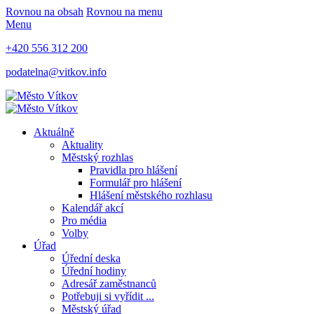
Rovnou na obsah
Rovnou na menu
Menu
+420 556 312 200
podatelna@vitkov.info
Aktuálně
Aktuality
Městský rozhlas
Pravidla pro hlášení
Formulář pro hlášení
Hlášení městského rozhlasu
Kalendář akcí
Pro média
Volby
Úřad
Úřední deska
Úřední hodiny
Adresář zaměstnanců
Potřebuji si vyřídit ...
Městský úřad