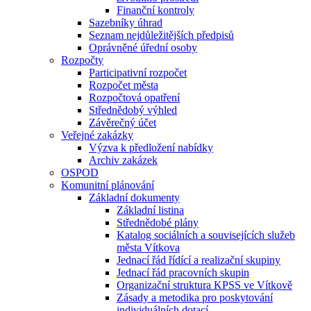
Finanční kontroly
Sazebníky úhrad
Seznam nejdůležitějších předpisů
Oprávněné úřední osoby
Rozpočty
Participativní rozpočet
Rozpočet města
Rozpočtová opatření
Střednědobý výhled
Závěrečný účet
Veřejné zakázky
Výzva k předložení nabídky
Archiv zakázek
OSPOD
Komunitní plánování
Základní dokumenty
Základní listina
Střednědobé plány
Katalog sociálních a souvisejících služeb
města Vítkova
Jednací řád řídící a realizační skupiny
Jednací řád pracovních skupin
Organizační struktura KPSS ve Vítkově
Zásady a metodika pro poskytování
individuálních dotací