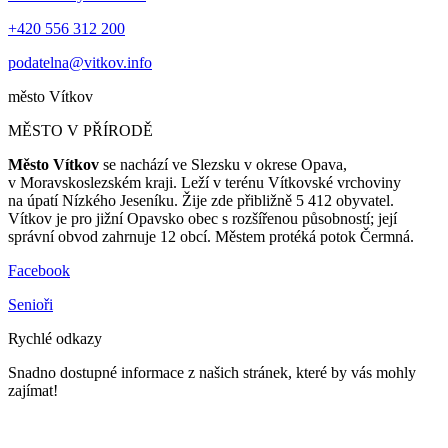
+420 556 312 200
podatelna@vitkov.info
město
Vítkov
MĚSTO V PŘÍRODĚ
Město Vítkov
se nachází ve Slezsku v okrese Opava,
v Moravskoslezském kraji. Leží v terénu Vítkovské vrchoviny
na úpatí Nízkého Jeseníku. Žije zde přibližně 5 412 obyvatel.
Vítkov je pro jižní Opavsko obec s rozšířenou působností; její
správní obvod zahrnuje 12 obcí. Městem protéká potok Čermná.
Facebook
Senioři
Rychlé odkazy
Snadno dostupné informace z našich stránek, které by vás mohly
zajímat!