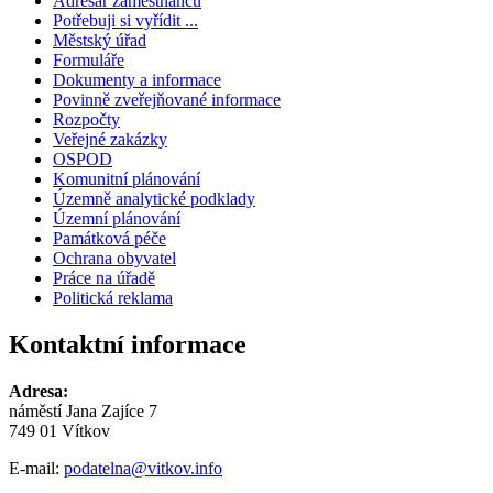
Adresář zaměstnanců
Potřebuji si vyřídit ...
Městský úřad
Formuláře
Dokumenty a informace
Povinně zveřejňované informace
Rozpočty
Veřejné zakázky
OSPOD
Komunitní plánování
Územně analytické podklady
Územní plánování
Památková péče
Ochrana obyvatel
Práce na úřadě
Politická reklama
Kontaktní informace
Adresa:
náměstí Jana Zajíce 7
749 01 Vítkov
E-mail:
podatelna@vitkov.info