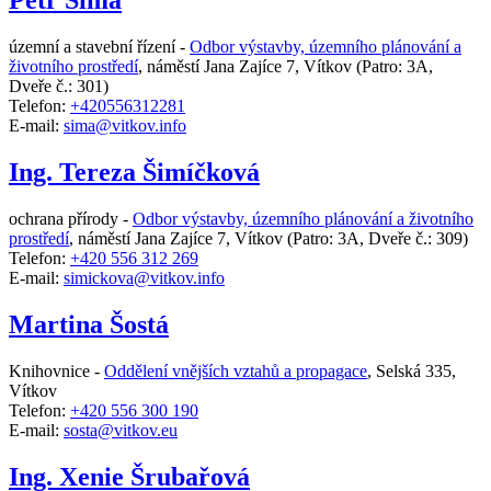
Petr Šíma
územní a stavební řízení -
Odbor výstavby, územního plánování a
životního prostředí
,
náměstí Jana Zajíce 7, Vítkov
(Patro: 3A,
Dveře č.: 301)
Telefon:
+420556312281
E-mail:
sima@vitkov.info
Ing. Tereza Šimíčková
ochrana přírody -
Odbor výstavby, územního plánování a životního
prostředí
,
náměstí Jana Zajíce 7, Vítkov
(Patro: 3A, Dveře č.: 309)
Telefon:
+420 556 312 269
E-mail:
simickova@vitkov.info
Martina Šostá
Knihovnice -
Oddělení vnějších vztahů a propagace
,
Selská 335,
Vítkov
Telefon:
+420 556 300 190
E-mail:
sosta@vitkov.eu
Ing. Xenie Šrubařová