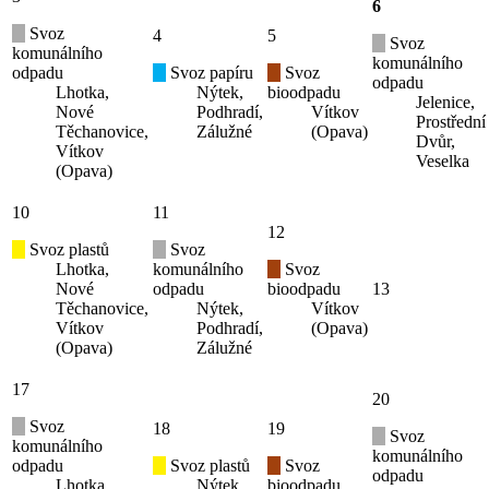
6
Svoz
4
5
Svoz
komunálního
komunálního
odpadu
Svoz papíru
Svoz
odpadu
Lhotka,
Nýtek,
bioodpadu
Jelenice,
Nové
Podhradí,
Vítkov
Prostřední
Těchanovice,
Zálužné
(Opava)
Dvůr,
Vítkov
Veselka
(Opava)
10
11
12
Svoz plastů
Svoz
Lhotka,
komunálního
Svoz
Nové
odpadu
bioodpadu
13
Těchanovice,
Nýtek,
Vítkov
Vítkov
Podhradí,
(Opava)
(Opava)
Zálužné
17
20
Svoz
18
19
Svoz
komunálního
komunálního
odpadu
Svoz plastů
Svoz
odpadu
Lhotka,
Nýtek,
bioodpadu