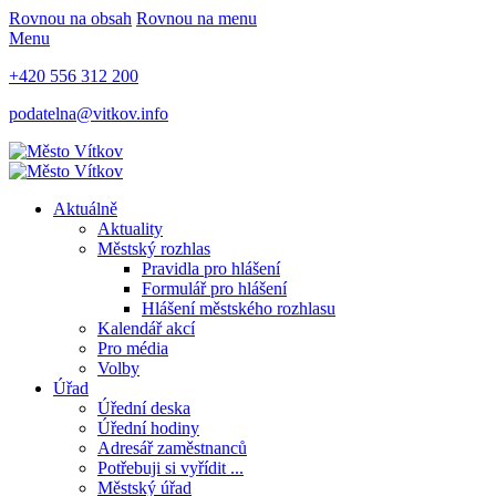
Rovnou na obsah
Rovnou na menu
Menu
+420 556 312 200
podatelna@vitkov.info
Aktuálně
Aktuality
Městský rozhlas
Pravidla pro hlášení
Formulář pro hlášení
Hlášení městského rozhlasu
Kalendář akcí
Pro média
Volby
Úřad
Úřední deska
Úřední hodiny
Adresář zaměstnanců
Potřebuji si vyřídit ...
Městský úřad