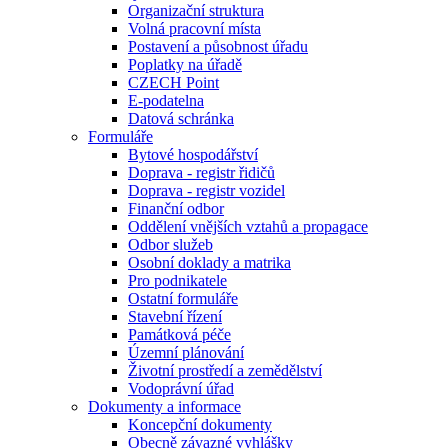
Organizační struktura
Volná pracovní místa
Postavení a působnost úřadu
Poplatky na úřadě
CZECH Point
E-podatelna
Datová schránka
Formuláře
Bytové hospodářství
Doprava - registr řidičů
Doprava - registr vozidel
Finanční odbor
Oddělení vnějších vztahů a propagace
Odbor služeb
Osobní doklady a matrika
Pro podnikatele
Ostatní formuláře
Stavební řízení
Památková péče
Územní plánování
Životní prostředí a zemědělství
Vodoprávní úřad
Dokumenty a informace
Koncepční dokumenty
Obecně závazné vyhlášky