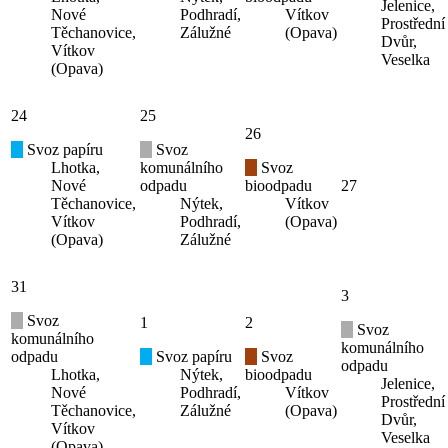
Jelenice,
Nové
Podhradí,
Vítkov
Prostřední
Těchanovice,
Zálužné
(Opava)
Dvůr,
Vítkov
Veselka
(Opava)
24
25
26
Svoz papíru
Svoz
Lhotka,
komunálního
Svoz
Nové
odpadu
bioodpadu
27
Těchanovice,
Nýtek,
Vítkov
Vítkov
Podhradí,
(Opava)
(Opava)
Zálužné
31
3
Svoz
1
2
Svoz
komunálního
komunálního
odpadu
Svoz papíru
Svoz
odpadu
Lhotka,
Nýtek,
bioodpadu
Jelenice,
Nové
Podhradí,
Vítkov
Prostřední
Těchanovice,
Zálužné
(Opava)
Dvůr,
Vítkov
Veselka
(Opava)