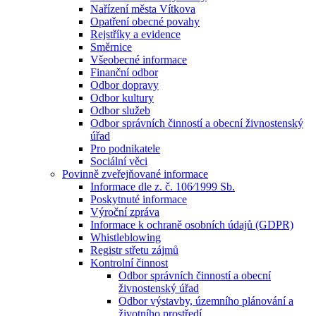
Nařízení města Vítkova
Opatření obecné povahy
Rejstříky a evidence
Směrnice
Všeobecné informace
Finanční odbor
Odbor dopravy
Odbor kultury
Odbor služeb
Odbor správních činností a obecní živnostenský
úřad
Pro podnikatele
Sociální věci
Povinně zveřejňované informace
Informace dle z. č. 106⁄1999 Sb.
Poskytnuté informace
Výroční zpráva
Informace k ochraně osobních údajů (GDPR)
Whistleblowing
Registr střetu zájmů
Kontrolní činnost
Odbor správních činností a obecní
živnostenský úřad
Odbor výstavby, územního plánování a
životního prostředí