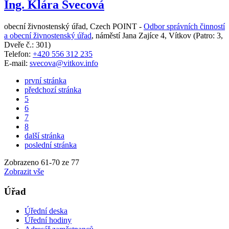
Ing. Klára Švecová
obecní živnostenský úřad, Czech POINT -
Odbor správních činností
a obecní živnostenský úřad
,
náměstí Jana Zajíce 4, Vítkov
(Patro: 3,
Dveře č.: 301)
Telefon:
+420 556 312 235
E-mail:
svecova@vitkov.info
první stránka
předchozí stránka
5
6
7
8
další stránka
poslední stránka
Zobrazeno
61
-
70
ze 77
Zobrazit vše
Úřad
Úřední deska
Úřední hodiny