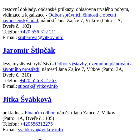
cestovní doklady, občanské průkazy, ohlašovna trvalého pobytu,
vidimace a legalizace -
Odbor správních činností a obecní
živnostenský úřad
,
náměstí Jana Zajíce 7, Vítkov
(Patro: 1A,
Dveře č.: 102)
Telefon:
+420 556 312 211
E-mail:
srubarova@vitkov.info
Jaromír Štipčák
lesy, myslivost, rybářství -
Odbor výstavby, územního plánování a
životního prostředí
,
náměstí Jana Zajíce 7, Vítkov
(Patro: 3A,
Dveře č.: 310)
Telefon:
+420 556 312 267
E-mail:
stipcak@vitkov.info
Jitka Švábková
pokladna -
Finanční odbor
,
náměstí Jana Zajíce 7, Vítkov
(Patro: 1A, Dveře č.: 105)
Telefon:
+420556312275
E-mail:
svabkova@vitkov.info