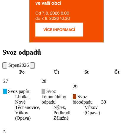
Svoz odpadů
Srpen
2026
Po
Út
St
Čt
27
28
29
Svoz papíru
Svoz
Lhotka,
komunálního
Svoz
Nové
odpadu
bioodpadu
30
Těchanovice,
Nýtek,
Vítkov
Vítkov
Podhradí,
(Opava)
(Opava)
Zálužné
3