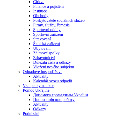
Církve
Finance a pojištění
Instituce
Obchody
Poskytovatelé sociálních služeb
Firmy, služby, řemesla
Sportovní oddíly
Sportovní zařízení
Stravování
Školská zařízení
Ubytování
Zájmové spolky
Zdravotnictví
Důležitá čísla a odkazy
Vložení nového subjektu
Odpadové hospodářství
Aktuality
Kalendář svozu odpadů
Vstupenky na akce
Pomoc Ukrajině
Допомога громадянам України
Пропозиція про роботу
Aktuality
Odkazy
Podnikání