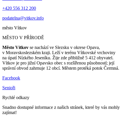
+420 556 312 200
podatelna@vitkov.info
město
Vítkov
MĚSTO V PŘÍRODĚ
Město Vítkov
se nachází ve Slezsku v okrese Opava,
v Moravskoslezském kraji. Leží v terénu Vítkovské vrchoviny
na úpatí Nízkého Jeseníku. Žije zde přibližně 5 412 obyvatel.
Vítkov je pro jižní Opavsko obec s rozšířenou působností; její
správní obvod zahrnuje 12 obcí. Městem protéká potok Čermná.
Facebook
Senioři
Rychlé odkazy
Snadno dostupné informace z našich stránek, které by vás mohly
zajímat!