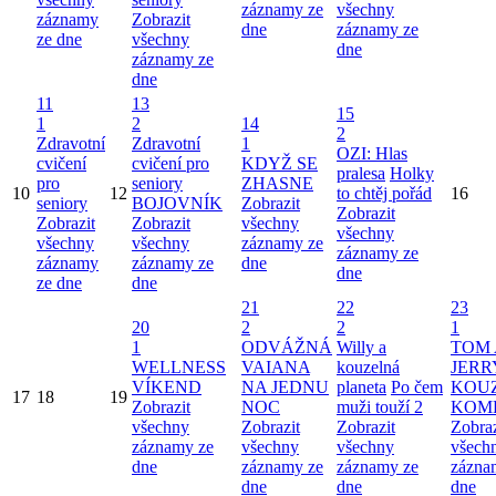
záznamy ze
všechny
záznamy
Zobrazit
dne
záznamy ze
ze dne
všechny
dne
záznamy ze
dne
11
13
15
1
2
14
2
Zdravotní
Zdravotní
1
OZI: Hlas
cvičení
cvičení pro
KDYŽ SE
pralesa
Holky
pro
seniory
ZHASNE
10
12
to chtěj pořád
16
seniory
BOJOVNÍK
Zobrazit
Zobrazit
Zobrazit
Zobrazit
všechny
všechny
všechny
všechny
záznamy ze
záznamy ze
záznamy
záznamy ze
dne
dne
ze dne
dne
21
22
23
20
2
2
1
1
ODVÁŽNÁ
Willy a
TOM 
WELLNESS
VAIANA
kouzelná
JERR
VÍKEND
NA JEDNU
planeta
Po čem
KOU
17
18
19
Zobrazit
NOC
muži touží 2
KOM
všechny
Zobrazit
Zobrazit
Zobraz
záznamy ze
všechny
všechny
všech
dne
záznamy ze
záznamy ze
zázna
dne
dne
dne