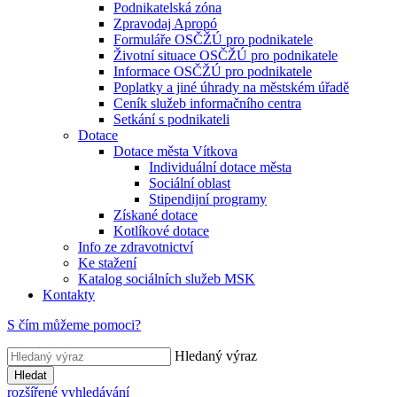
Podnikatelská zóna
Zpravodaj Apropó
Formuláře OSČŽÚ pro podnikatele
Životní situace OSČŽÚ pro podnikatele
Informace OSČŽÚ pro podnikatele
Poplatky a jiné úhrady na městském úřadě
Ceník služeb informačního centra
Setkání s podnikateli
Dotace
Dotace města Vítkova
Individuální dotace města
Sociální oblast
Stipendijní programy
Získané dotace
Kotlíkové dotace
Info ze zdravotnictví
Ke stažení
Katalog sociálních služeb MSK
Kontakty
S čím můžeme pomoci?
Hledaný výraz
Hledat
rozšířené vyhledávání