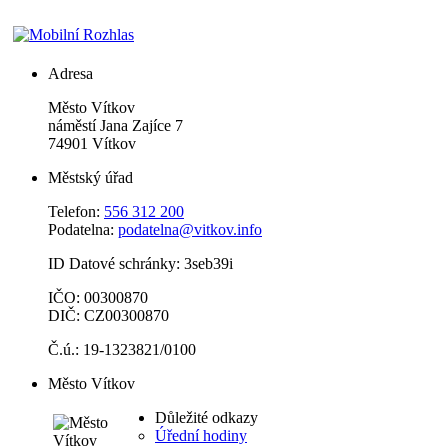
Adresa
Město Vítkov
náměstí Jana Zajíce 7
74901 Vítkov
Městský úřad
Telefon:
556 312 200
Podatelna:
podatelna@vitkov.info
ID Datové schránky: 3seb39i
IČO: 00300870
DIČ: CZ00300870
Č.ú.: 19-1323821/0100
Město Vítkov
Důležité odkazy
Úřední hodiny