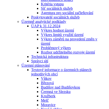
Kritéria vstupu
Síť sociálních služeb
Agentura pro sociální začleňování
Poskytovatelé sociálních služeb
Územně analytické podklady
ÚAP k 31.12.2024
Výkres hodnot území
Výkres limitů využití území
Výkres záměrů na provedení změn v
území
Problémový výkres
Rozbor udržitelného rozvoje území
Technická infrastruktura
Správci sítí
Územní plánování
Textové informace o územních plánech
jednotlivých obcí
Vítkov
Březová
Budišov nad Budišovkou
Čermná ve Slezsku
Kružberk
Melč
Moravice