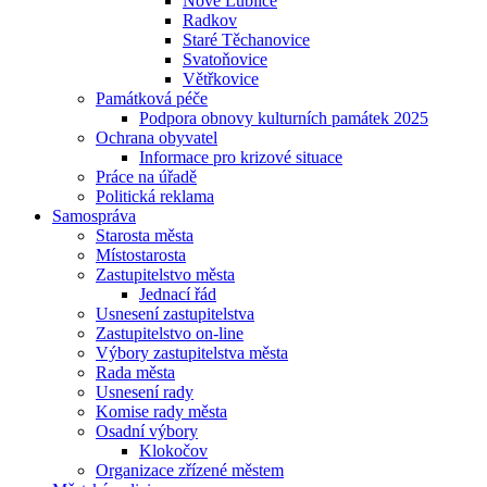
Nové Lublice
Radkov
Staré Těchanovice
Svatoňovice
Větřkovice
Památková péče
Podpora obnovy kulturních památek 2025
Ochrana obyvatel
Informace pro krizové situace
Práce na úřadě
Politická reklama
Samospráva
Starosta města
Místostarosta
Zastupitelstvo města
Jednací řád
Usnesení zastupitelstva
Zastupitelstvo on-line
Výbory zastupitelstva města
Rada města
Usnesení rady
Komise rady města
Osadní výbory
Klokočov
Organizace zřízené městem