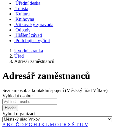
Úřední deska
Turista
Kultura
Knihovna
Vítkovský zpravodaj
Odpady
Hlášení závad
Potřebuji si vyřídit
Úvodní stránka
Úřad
Adresář zaměstnanců
Adresář zaměstnanců
Seznam osob a kontaktní spojení (Městský úřad Vítkov)
Vyhledat osobu:
Hledat
Vybrat organizaci:
A
B
C
Č
D
F
G
H
J
K
L
M
O
P
R
S
Š
T
U
V