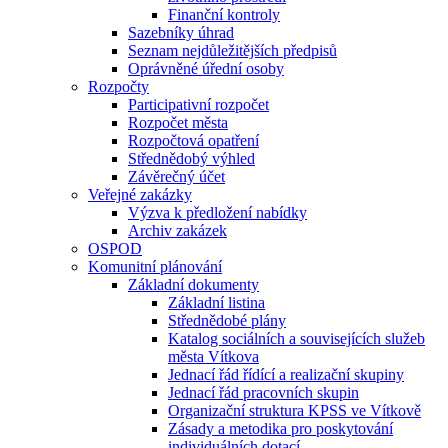
Finanční kontroly
Sazebníky úhrad
Seznam nejdůležitějších předpisů
Oprávněné úřední osoby
Rozpočty
Participativní rozpočet
Rozpočet města
Rozpočtová opatření
Střednědobý výhled
Závěrečný účet
Veřejné zakázky
Výzva k předložení nabídky
Archiv zakázek
OSPOD
Komunitní plánování
Základní dokumenty
Základní listina
Střednědobé plány
Katalog sociálních a souvisejících služeb
města Vítkova
Jednací řád řídící a realizační skupiny
Jednací řád pracovních skupin
Organizační struktura KPSS ve Vítkově
Zásady a metodika pro poskytování
individuálních dotací