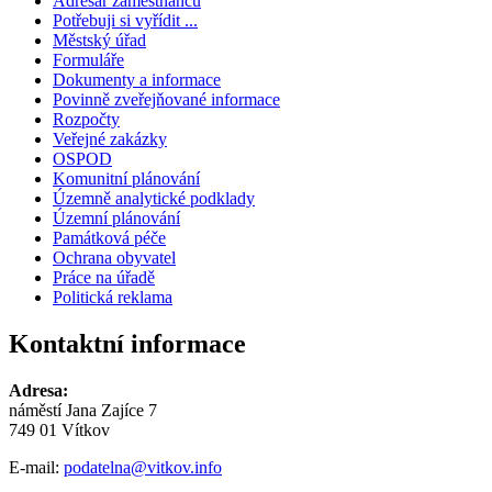
Adresář zaměstnanců
Potřebuji si vyřídit ...
Městský úřad
Formuláře
Dokumenty a informace
Povinně zveřejňované informace
Rozpočty
Veřejné zakázky
OSPOD
Komunitní plánování
Územně analytické podklady
Územní plánování
Památková péče
Ochrana obyvatel
Práce na úřadě
Politická reklama
Kontaktní informace
Adresa:
náměstí Jana Zajíce 7
749 01 Vítkov
E-mail:
podatelna@vitkov.info