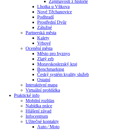
Zajímavosti z historie
Lhotka u Vítkova
Nové Těchanovice
Podhradí
Prostřední Dvůr
Zálužné
Partnerská města
Kalety
Vrbové
Ocenění města
Město pro byznys
Zlatý erb
Moravskoslezský kraj
Benchmarking
Český systém kvality služeb
Ostatní
Interaktivní mapa
Virtuální prohlídka
Praktické info
Mobilní rozhlas
Nabídka práce
Hlášení závad
Infocentrum
Užitečné kontakty
Auto ⁄ Moto