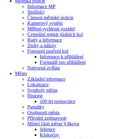
Městská policie
Informace MP
Strážníci
Činnost městské policie
Kamerový systém
Měření rychlosti vozidel
Centrální registr jízdních kol
Rady a informace
Ztráty a nálezy
Forenzní značení kol
Informace k přihlášení
Formulář pro přihlášení
Nalezená zvířata
Město
Základní informace
Lokalizace
Symboly města
Historie
100 let nemocnice
Památky
Osobnosti města
Přírodní zajímavosti
Místní části města Vítkova
Jelenice
Klokočov