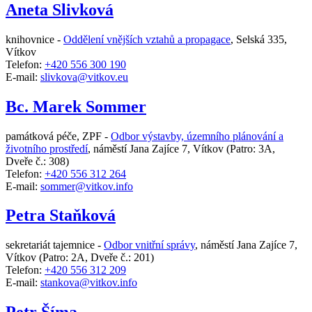
Aneta Slivková
knihovnice -
Oddělení vnějších vztahů a propagace
,
Selská 335,
Vítkov
Telefon:
+420 556 300 190
E-mail:
slivkova@vitkov.eu
Bc. Marek Sommer
památková péče, ZPF -
Odbor výstavby, územního plánování a
životního prostředí
,
náměstí Jana Zajíce 7, Vítkov
(Patro: 3A,
Dveře č.: 308)
Telefon:
+420 556 312 264
E-mail:
sommer@vitkov.info
Petra Staňková
sekretariát tajemnice -
Odbor vnitřní správy
,
náměstí Jana Zajíce 7,
Vítkov
(Patro: 2A, Dveře č.: 201)
Telefon:
+420 556 312 209
E-mail:
stankova@vitkov.info