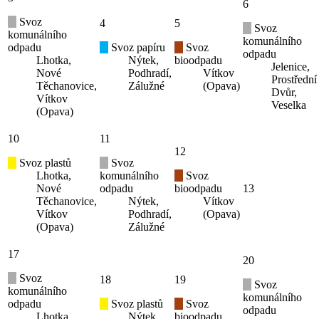
6
Svoz
4
5
Svoz
komunálního
komunálního
odpadu
Svoz papíru
Svoz
odpadu
Lhotka,
Nýtek,
bioodpadu
Jelenice,
Nové
Podhradí,
Vítkov
Prostřední
Těchanovice,
Zálužné
(Opava)
Dvůr,
Vítkov
Veselka
(Opava)
10
11
12
Svoz plastů
Svoz
Lhotka,
komunálního
Svoz
Nové
odpadu
bioodpadu
13
Těchanovice,
Nýtek,
Vítkov
Vítkov
Podhradí,
(Opava)
(Opava)
Zálužné
17
20
Svoz
18
19
Svoz
komunálního
komunálního
odpadu
Svoz plastů
Svoz
odpadu
Lhotka,
Nýtek,
bioodpadu