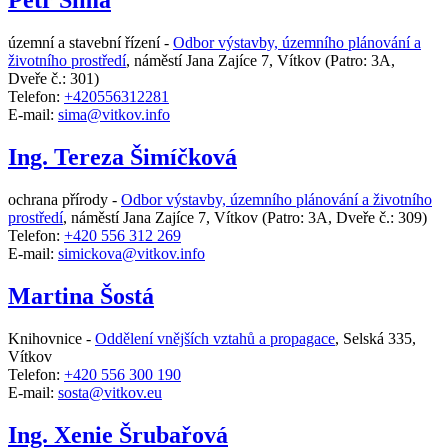
Petr Šíma
územní a stavební řízení -
Odbor výstavby, územního plánování a
životního prostředí
,
náměstí Jana Zajíce 7, Vítkov
(Patro: 3A,
Dveře č.: 301)
Telefon:
+420556312281
E-mail:
sima@vitkov.info
Ing. Tereza Šimíčková
ochrana přírody -
Odbor výstavby, územního plánování a životního
prostředí
,
náměstí Jana Zajíce 7, Vítkov
(Patro: 3A, Dveře č.: 309)
Telefon:
+420 556 312 269
E-mail:
simickova@vitkov.info
Martina Šostá
Knihovnice -
Oddělení vnějších vztahů a propagace
,
Selská 335,
Vítkov
Telefon:
+420 556 300 190
E-mail:
sosta@vitkov.eu
Ing. Xenie Šrubařová