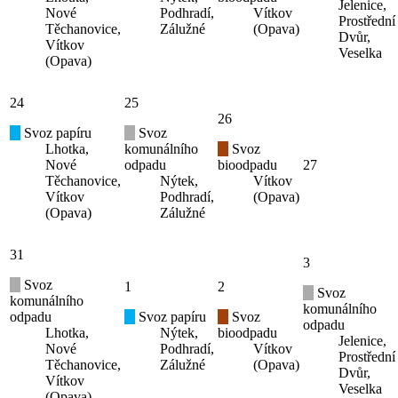
Jelenice,
Nové
Podhradí,
Vítkov
Prostřední
Těchanovice,
Zálužné
(Opava)
Dvůr,
Vítkov
Veselka
(Opava)
24
25
26
Svoz papíru
Svoz
Lhotka,
komunálního
Svoz
Nové
odpadu
bioodpadu
27
Těchanovice,
Nýtek,
Vítkov
Vítkov
Podhradí,
(Opava)
(Opava)
Zálužné
31
3
Svoz
1
2
Svoz
komunálního
komunálního
odpadu
Svoz papíru
Svoz
odpadu
Lhotka,
Nýtek,
bioodpadu
Jelenice,
Nové
Podhradí,
Vítkov
Prostřední
Těchanovice,
Zálužné
(Opava)
Dvůr,
Vítkov
Veselka
(Opava)