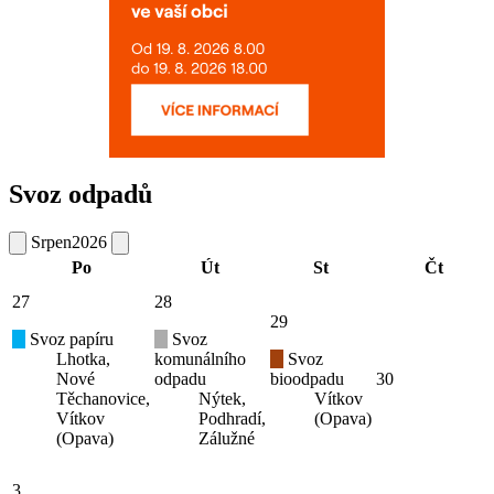
Svoz odpadů
Srpen
2026
Po
Út
St
Čt
27
28
29
Svoz papíru
Svoz
Lhotka,
komunálního
Svoz
Nové
odpadu
bioodpadu
30
Těchanovice,
Nýtek,
Vítkov
Vítkov
Podhradí,
(Opava)
(Opava)
Zálužné
3