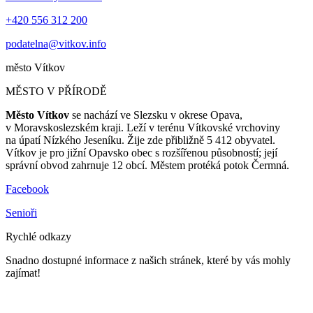
+420 556 312 200
podatelna@vitkov.info
město
Vítkov
MĚSTO V PŘÍRODĚ
Město Vítkov
se nachází ve Slezsku v okrese Opava,
v Moravskoslezském kraji. Leží v terénu Vítkovské vrchoviny
na úpatí Nízkého Jeseníku. Žije zde přibližně 5 412 obyvatel.
Vítkov je pro jižní Opavsko obec s rozšířenou působností; její
správní obvod zahrnuje 12 obcí. Městem protéká potok Čermná.
Facebook
Senioři
Rychlé odkazy
Snadno dostupné informace z našich stránek, které by vás mohly
zajímat!