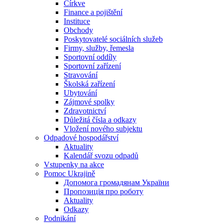
Církve
Finance a pojištění
Instituce
Obchody
Poskytovatelé sociálních služeb
Firmy, služby, řemesla
Sportovní oddíly
Sportovní zařízení
Stravování
Školská zařízení
Ubytování
Zájmové spolky
Zdravotnictví
Důležitá čísla a odkazy
Vložení nového subjektu
Odpadové hospodářství
Aktuality
Kalendář svozu odpadů
Vstupenky na akce
Pomoc Ukrajině
Допомога громадянам України
Пропозиція про роботу
Aktuality
Odkazy
Podnikání