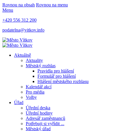
Rovnou na obsah
Rovnou na menu
Menu
+420 556 312 200
podatelna@vitkov.info
Aktuálně
Aktuality
Městský rozhlas
Pravidla pro hlášení
Formulář pro hlášení
Hlášení městského rozhlasu
Kalendář akcí
Pro média
Volby
Úřad
Úřední deska
Úřední hodiny
Adresář zaměstnanců
Potřebuji si vyřídit ...
Městský úřad