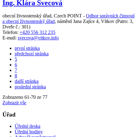
Ing. Klára Švecová
obecní živnostenský úřad, Czech POINT -
Odbor správních činností
a obecní živnostenský úřad
,
náměstí Jana Zajíce 4, Vítkov
(Patro: 3,
Dveře č.: 301)
Telefon:
+420 556 312 235
E-mail:
svecova@vitkov.info
první stránka
předchozí stránka
5
6
7
8
další stránka
poslední stránka
Zobrazeno
61
-
70
ze 77
Zobrazit vše
Úřad
Úřední deska
Úřední hodiny