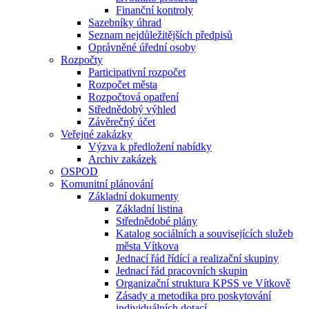
Finanční kontroly
Sazebníky úhrad
Seznam nejdůležitějších předpisů
Oprávněné úřední osoby
Rozpočty
Participativní rozpočet
Rozpočet města
Rozpočtová opatření
Střednědobý výhled
Závěrečný účet
Veřejné zakázky
Výzva k předložení nabídky
Archiv zakázek
OSPOD
Komunitní plánování
Základní dokumenty
Základní listina
Střednědobé plány
Katalog sociálních a souvisejících služeb
města Vítkova
Jednací řád řídící a realizační skupiny
Jednací řád pracovních skupin
Organizační struktura KPSS ve Vítkově
Zásady a metodika pro poskytování
individuálních dotací