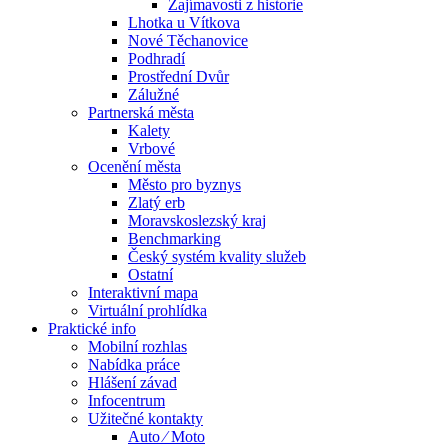
Zajímavosti z historie
Lhotka u Vítkova
Nové Těchanovice
Podhradí
Prostřední Dvůr
Zálužné
Partnerská města
Kalety
Vrbové
Ocenění města
Město pro byznys
Zlatý erb
Moravskoslezský kraj
Benchmarking
Český systém kvality služeb
Ostatní
Interaktivní mapa
Virtuální prohlídka
Praktické info
Mobilní rozhlas
Nabídka práce
Hlášení závad
Infocentrum
Užitečné kontakty
Auto ⁄ Moto