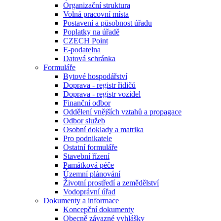
Organizační struktura
Volná pracovní místa
Postavení a působnost úřadu
Poplatky na úřadě
CZECH Point
E-podatelna
Datová schránka
Formuláře
Bytové hospodářství
Doprava - registr řidičů
Doprava - registr vozidel
Finanční odbor
Oddělení vnějších vztahů a propagace
Odbor služeb
Osobní doklady a matrika
Pro podnikatele
Ostatní formuláře
Stavební řízení
Památková péče
Územní plánování
Životní prostředí a zemědělství
Vodoprávní úřad
Dokumenty a informace
Koncepční dokumenty
Obecně závazné vyhlášky