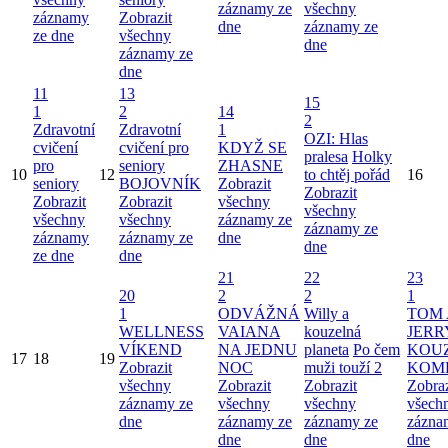
záznamy ze
všechny
záznamy
Zobrazit
dne
záznamy ze
ze dne
všechny
dne
záznamy ze
dne
11
13
15
1
2
14
2
Zdravotní
Zdravotní
1
OZI: Hlas
cvičení
cvičení pro
KDYŽ SE
pralesa
Holky
pro
seniory
ZHASNE
10
12
to chtěj pořád
16
seniory
BOJOVNÍK
Zobrazit
Zobrazit
Zobrazit
Zobrazit
všechny
všechny
všechny
všechny
záznamy ze
záznamy ze
záznamy
záznamy ze
dne
dne
ze dne
dne
21
22
23
20
2
2
1
1
ODVÁŽNÁ
Willy a
TOM 
WELLNESS
VAIANA
kouzelná
JERR
VÍKEND
NA JEDNU
planeta
Po čem
KOU
17
18
19
Zobrazit
NOC
muži touží 2
KOM
všechny
Zobrazit
Zobrazit
Zobraz
záznamy ze
všechny
všechny
všech
dne
záznamy ze
záznamy ze
zázna
dne
dne
dne