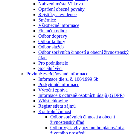
Nařízení města Vítkova
Opatření obecné povahy
Rejstříky a evidence
Směrnice
Všeobecné informace
Finanční odbor
Odbor dopravy
Odbor kultury
Odbor služeb
Odbor správních činností a obecní živnostenský
úřad
Pro podnikatele
Sociální věci
Povinně zveřejňované informace
Informace dle z. č. 106⁄1999 Sb.
Poskytnuté informace
Výroční zpráva
Informace k ochraně osobních údajů (GDPR)
Whistleblowing
Registr střetu zájmů
Kontrolní činnost
Odbor správních činností a obecní
živnostenský úřad
Odbor výstavby, územního plánování a
životního prostředí