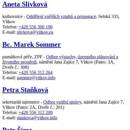
Aneta Slivková
knihovnice -
Oddělení vnějších vztahů a propagace
,
Selská 335,
Vítkov
Telefon:
+420 556 300 190
E-mail:
slivkova@vitkov.eu
Bc. Marek Sommer
památková péče, ZPF -
Odbor výstavby, územního plánování a
životního prostředí
,
náměstí Jana Zajíce 7, Vítkov
(Patro: 3A,
Dveře č.: 308)
Telefon:
+420 556 312 264
E-mail:
sommer@vitkov.info
Petra Staňková
sekretariát tajemnice -
Odbor vnitřní správy
,
náměstí Jana Zajíce 7,
Vítkov
(Patro: 2A, Dveře č.: 201)
Telefon:
+420 556 312 209
E-mail:
stankova@vitkov.info