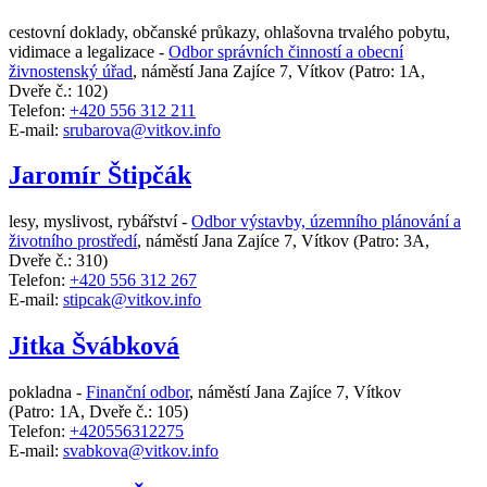
cestovní doklady, občanské průkazy, ohlašovna trvalého pobytu,
vidimace a legalizace -
Odbor správních činností a obecní
živnostenský úřad
,
náměstí Jana Zajíce 7, Vítkov
(Patro: 1A,
Dveře č.: 102)
Telefon:
+420 556 312 211
E-mail:
srubarova@vitkov.info
Jaromír Štipčák
lesy, myslivost, rybářství -
Odbor výstavby, územního plánování a
životního prostředí
,
náměstí Jana Zajíce 7, Vítkov
(Patro: 3A,
Dveře č.: 310)
Telefon:
+420 556 312 267
E-mail:
stipcak@vitkov.info
Jitka Švábková
pokladna -
Finanční odbor
,
náměstí Jana Zajíce 7, Vítkov
(Patro: 1A, Dveře č.: 105)
Telefon:
+420556312275
E-mail:
svabkova@vitkov.info