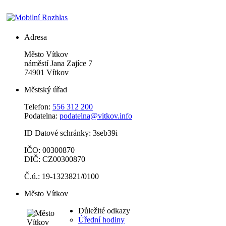
Adresa
Město Vítkov
náměstí Jana Zajíce 7
74901 Vítkov
Městský úřad
Telefon:
556 312 200
Podatelna:
podatelna@vitkov.info
ID Datové schránky: 3seb39i
IČO: 00300870
DIČ: CZ00300870
Č.ú.: 19-1323821/0100
Město Vítkov
Důležité odkazy
Úřední hodiny