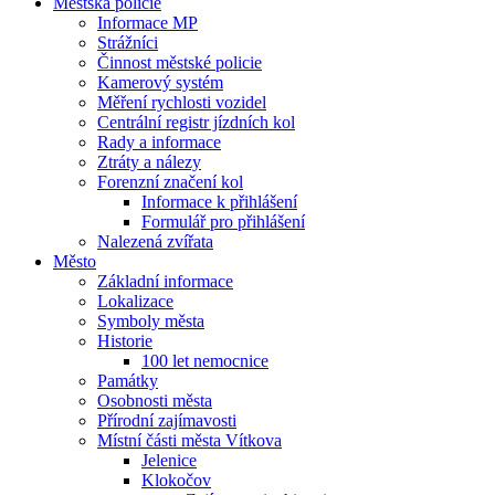
Městská policie
Informace MP
Strážníci
Činnost městské policie
Kamerový systém
Měření rychlosti vozidel
Centrální registr jízdních kol
Rady a informace
Ztráty a nálezy
Forenzní značení kol
Informace k přihlášení
Formulář pro přihlášení
Nalezená zvířata
Město
Základní informace
Lokalizace
Symboly města
Historie
100 let nemocnice
Památky
Osobnosti města
Přírodní zajímavosti
Místní části města Vítkova
Jelenice
Klokočov