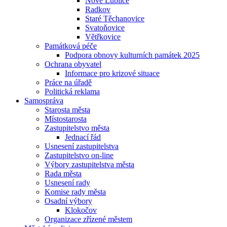
Nové Lublice
Radkov
Staré Těchanovice
Svatoňovice
Větřkovice
Památková péče
Podpora obnovy kulturních památek 2025
Ochrana obyvatel
Informace pro krizové situace
Práce na úřadě
Politická reklama
Samospráva
Starosta města
Místostarosta
Zastupitelstvo města
Jednací řád
Usnesení zastupitelstva
Zastupitelstvo on-line
Výbory zastupitelstva města
Rada města
Usnesení rady
Komise rady města
Osadní výbory
Klokočov
Organizace zřízené městem