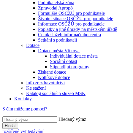
Podnikatelská zóna
Zpravodaj Apropó
Formuláře OSČŽÚ pro podnikatele
Životní situace OSČŽÚ pro podnikatele
Informace OSČŽÚ pro podnikatele
Poplatky a jiné úhrady na městském úřadě
Ceník služeb informačního centra
Setkání s podnikateli
Dotace
Dotace města Vítkova
Individuální dotace města
Sociální oblast
Stipendijní programy
Získané dotace
Kotlíkové dotace
Info ze zdravotnictví
Ke stažení
Katalog sociálních služeb MSK
Kontakty
S čím můžeme pomoci?
Hledaný výraz
Hledat
rozšířené vyhledávání