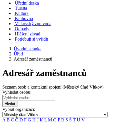
Úřední deska
Turista
Kultura
Knihovna
Vítkovský zpravodaj
Odpady
Hlášení závad
Potřebuji si vyřídit
Úvodní stránka
Úřad
Adresář zaměstnanců
Adresář zaměstnanců
Seznam osob a kontaktní spojení (Městský úřad Vítkov)
Vyhledat osobu:
Hledat
Vybrat organizaci:
A
B
C
Č
D
F
G
H
J
K
L
M
O
P
R
S
Š
T
U
V