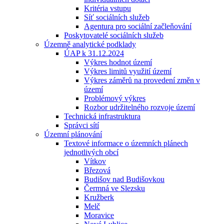
Kritéria vstupu
Síť sociálních služeb
Agentura pro sociální začleňování
Poskytovatelé sociálních služeb
Územně analytické podklady
ÚAP k 31.12.2024
Výkres hodnot území
Výkres limitů využití území
Výkres záměrů na provedení změn v
území
Problémový výkres
Rozbor udržitelného rozvoje území
Technická infrastruktura
Správci sítí
Územní plánování
Textové informace o územních plánech
jednotlivých obcí
Vítkov
Březová
Budišov nad Budišovkou
Čermná ve Slezsku
Kružberk
Melč
Moravice