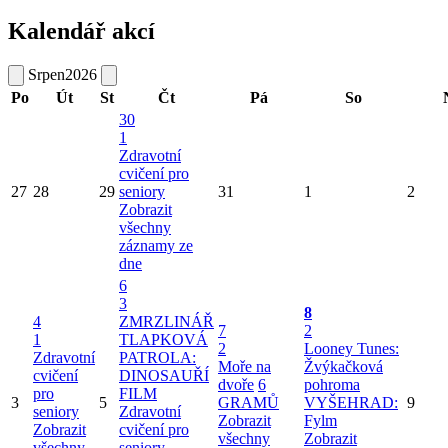
Kalendář akcí
Srpen
2026
Po
Út
St
Čt
Pá
So
30
1
Zdravotní
cvičení pro
27
28
29
seniory
31
1
2
Zobrazit
všechny
záznamy ze
dne
6
3
8
4
ZMRZLINÁŘ
7
2
1
TLAPKOVÁ
2
Looney Tunes:
Zdravotní
PATROLA:
Moře na
Žvýkačková
cvičení
DINOSAUŘÍ
dvoře
6
pohroma
pro
FILM
3
5
GRAMŮ
VYŠEHRAD:
9
seniory
Zdravotní
Zobrazit
Fylm
Zobrazit
cvičení pro
všechny
Zobrazit
všechny
seniory