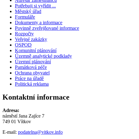
Adresář zaměstnanců
Potřebuji si vyřídit ...
Městský úřad
Formuláře
Dokumenty a informace
Povinně zveřejňované informace
Rozpočty
Veřejné zakázky
OSPOD
Komunitní plánování
Územně analytické podklady
Územní plánování
Památková péče
Ochrana obyvatel
Práce na úřadě
Politická reklama
Kontaktní informace
Adresa:
náměstí Jana Zajíce 7
749 01 Vítkov
E-mail:
podatelna@vitkov.info