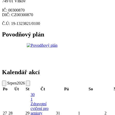
749 01 Vítkov
IČ: 00300870
DIČ: CZ00300870
Č.Ú: 19-1323821/0100
Povodňový plán
Kalendář akcí
Srpen
2026
Po
Út
St
Čt
Pá
So
30
1
Zdravotní
cvičení pro
27
28
29
seniory
31
1
2