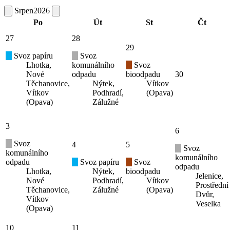
Srpen
2026
Po
Út
St
Čt
27
28
29
Svoz papíru
Svoz
Lhotka,
komunálního
Svoz
Nové
odpadu
bioodpadu
30
Těchanovice,
Nýtek,
Vítkov
Vítkov
Podhradí,
(Opava)
(Opava)
Zálužné
3
6
Svoz
4
5
Svoz
komunálního
komunálního
odpadu
Svoz papíru
Svoz
odpadu
Lhotka,
Nýtek,
bioodpadu
Jelenice,
Nové
Podhradí,
Vítkov
Prostřední
Těchanovice,
Zálužné
(Opava)
Dvůr,
Vítkov
Veselka
(Opava)
10
11