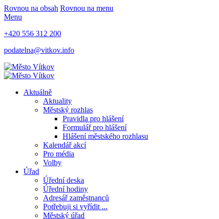
Rovnou na obsah
Rovnou na menu
Menu
+420 556 312 200
podatelna@vitkov.info
Aktuálně
Aktuality
Městský rozhlas
Pravidla pro hlášení
Formulář pro hlášení
Hlášení městského rozhlasu
Kalendář akcí
Pro média
Volby
Úřad
Úřední deska
Úřední hodiny
Adresář zaměstnanců
Potřebuji si vyřídit ...
Městský úřad