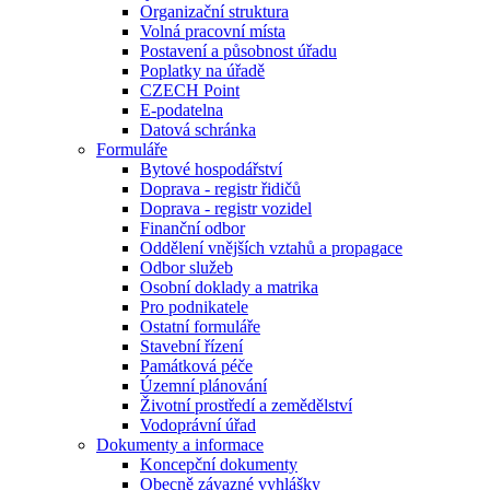
Organizační struktura
Volná pracovní místa
Postavení a působnost úřadu
Poplatky na úřadě
CZECH Point
E-podatelna
Datová schránka
Formuláře
Bytové hospodářství
Doprava - registr řidičů
Doprava - registr vozidel
Finanční odbor
Oddělení vnějších vztahů a propagace
Odbor služeb
Osobní doklady a matrika
Pro podnikatele
Ostatní formuláře
Stavební řízení
Památková péče
Územní plánování
Životní prostředí a zemědělství
Vodoprávní úřad
Dokumenty a informace
Koncepční dokumenty
Obecně závazné vyhlášky