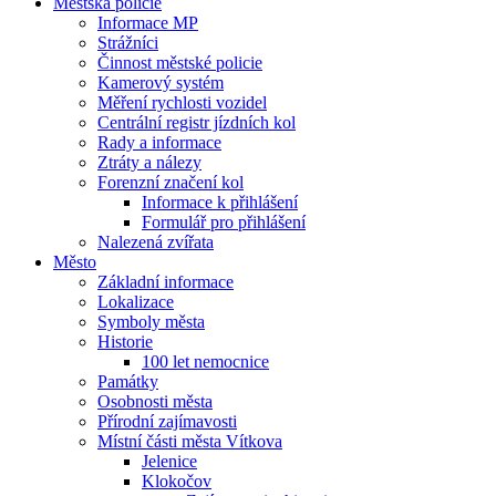
Městská policie
Informace MP
Strážníci
Činnost městské policie
Kamerový systém
Měření rychlosti vozidel
Centrální registr jízdních kol
Rady a informace
Ztráty a nálezy
Forenzní značení kol
Informace k přihlášení
Formulář pro přihlášení
Nalezená zvířata
Město
Základní informace
Lokalizace
Symboly města
Historie
100 let nemocnice
Památky
Osobnosti města
Přírodní zajímavosti
Místní části města Vítkova
Jelenice
Klokočov