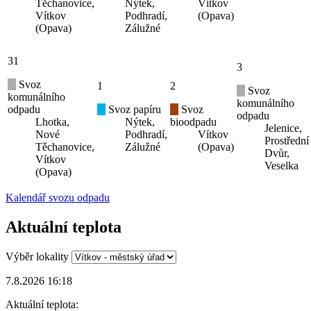
Těchanovice,
Nýtek,
Vítkov
Vítkov
Podhradí,
(Opava)
(Opava)
Zálužné
31
3
Svoz
1
2
Svoz
komunálního
komunálního
odpadu
Svoz papíru
Svoz
odpadu
Lhotka,
Nýtek,
bioodpadu
Jelenice,
Nové
Podhradí,
Vítkov
Prostřední
Těchanovice,
Zálužné
(Opava)
Dvůr,
Vítkov
Veselka
(Opava)
Kalendář svozu odpadu
Aktuální teplota
Výběr lokality
7.8.2026 16:18
Aktuální teplota: