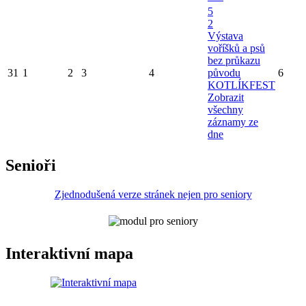
5
2
Výstava
voříšků a psů
bez průkazu
31
1
2
3
4
původu
6
KOTLÍKFEST
Zobrazit
všechny
záznamy ze
dne
Senioři
Zjednodušená verze stránek nejen pro seniory
Interaktivní mapa