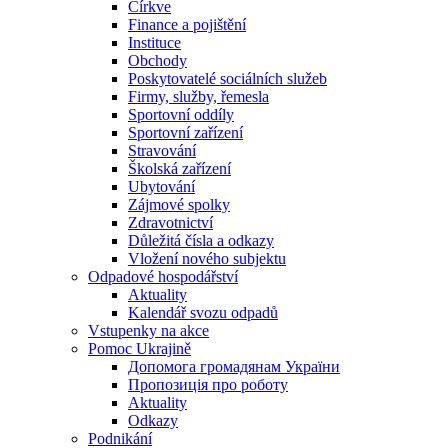
Církve
Finance a pojištění
Instituce
Obchody
Poskytovatelé sociálních služeb
Firmy, služby, řemesla
Sportovní oddíly
Sportovní zařízení
Stravování
Školská zařízení
Ubytování
Zájmové spolky
Zdravotnictví
Důležitá čísla a odkazy
Vložení nového subjektu
Odpadové hospodářství
Aktuality
Kalendář svozu odpadů
Vstupenky na akce
Pomoc Ukrajině
Допомога громадянам України
Пропозиція про роботу
Aktuality
Odkazy
Podnikání