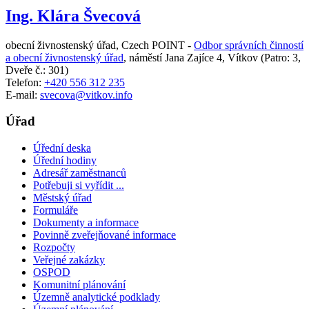
Ing. Klára Švecová
obecní živnostenský úřad, Czech POINT -
Odbor správních činností
a obecní živnostenský úřad
,
náměstí Jana Zajíce 4, Vítkov
(Patro: 3,
Dveře č.: 301)
Telefon:
+420 556 312 235
E-mail:
svecova@vitkov.info
Úřad
Úřední deska
Úřední hodiny
Adresář zaměstnanců
Potřebuji si vyřídit ...
Městský úřad
Formuláře
Dokumenty a informace
Povinně zveřejňované informace
Rozpočty
Veřejné zakázky
OSPOD
Komunitní plánování
Územně analytické podklady