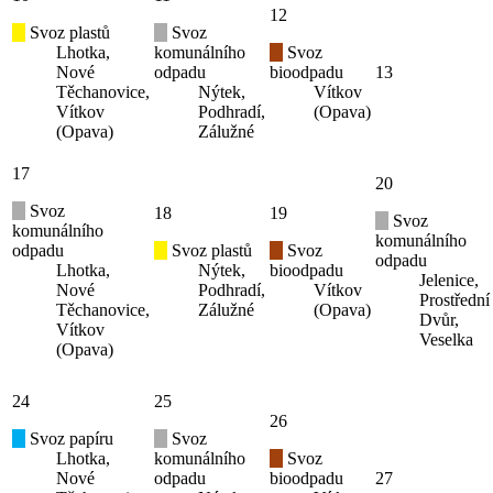
12
Svoz plastů
Svoz
Lhotka,
komunálního
Svoz
Nové
odpadu
bioodpadu
13
Těchanovice,
Nýtek,
Vítkov
Vítkov
Podhradí,
(Opava)
(Opava)
Zálužné
17
20
Svoz
18
19
Svoz
komunálního
komunálního
odpadu
Svoz plastů
Svoz
odpadu
Lhotka,
Nýtek,
bioodpadu
Jelenice,
Nové
Podhradí,
Vítkov
Prostřední
Těchanovice,
Zálužné
(Opava)
Dvůr,
Vítkov
Veselka
(Opava)
24
25
26
Svoz papíru
Svoz
Lhotka,
komunálního
Svoz
Nové
odpadu
bioodpadu
27