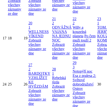
Zobrazit
Zobrazit
všechny
všechny
všechny
všechny
záznamy ze
záznamy ze
záznamy
záznamy ze
dne
dne
ze dne
dne
21
22
23
20
2
2
1
1
ODVÁŽNÁ
Willy a
TOM 
WELLNESS
VAIANA
kouzelná
JERR
VÍKEND
NA JEDNU
planeta
Po čem
KOU
17
18
19
Zobrazit
NOC
muži touží 2
KOM
všechny
Zobrazit
Zobrazit
Zobraz
záznamy ze
všechny
všechny
všech
dne
záznamy ze
záznamy ze
zázna
dne
dne
dne
29
27
3
2
28
Netopýří noc
BARDOTKY
1
Esa z pralesa 2:
VZHLÍŽET
Rebelská
Světové
KE
jízda
24
25
26
dobrodružství
30
HVĚZDÁM
Zobrazit
Ostrov
Zobrazit
všechny
Zobrazit
všechny
záznamy ze
všechny
záznamy ze
dne
záznamy ze
dne
dne