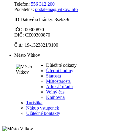
Telefon:
556 312 200
Podatelna:
podatelna@vitkov.info
ID Datové schránky: 3seb39i
IČO: 00300870
DIČ: CZ00300870
Č.ú.: 19-1323821/0100
Město Vítkov
Důležité odkazy
Úřední hodiny
Starosta
Místostarosta
Adresář úřadu
Volný čas
Knihovna
Turistika
Nákup vstupenek
Užitečné kontakty