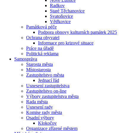
Nové Lublice
Radkov
Staré Těchanovice
Svatoňovice
Větřkovice
Památková péče
Podpora obnovy kulturních památek 2025
Ochrana obyvatel
Informace pro krizové situace
Práce na úřadě
Politická reklama
Samospráva
Starosta města
Místostarosta
Zastupitelstvo města
Jednací řád
Usnesení zastupitelstva
Zastupitelstvo on-line
Výbory zastupitelstva města
Rada města
Usnesení rady
Komise rady města
Osadní výbory
Klokočov
Organizace zřízené městem