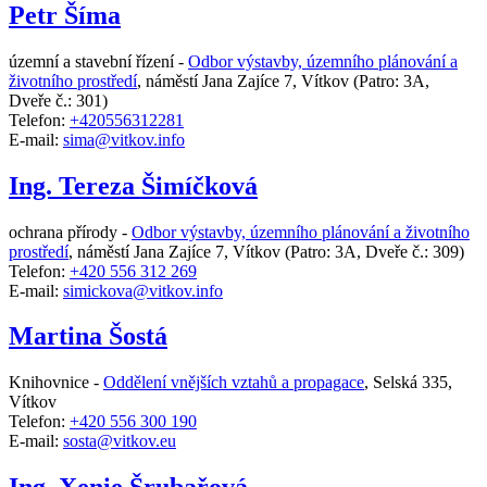
Petr Šíma
územní a stavební řízení -
Odbor výstavby, územního plánování a
životního prostředí
,
náměstí Jana Zajíce 7, Vítkov
(Patro: 3A,
Dveře č.: 301)
Telefon:
+420556312281
E-mail:
sima@vitkov.info
Ing. Tereza Šimíčková
ochrana přírody -
Odbor výstavby, územního plánování a životního
prostředí
,
náměstí Jana Zajíce 7, Vítkov
(Patro: 3A, Dveře č.: 309)
Telefon:
+420 556 312 269
E-mail:
simickova@vitkov.info
Martina Šostá
Knihovnice -
Oddělení vnějších vztahů a propagace
,
Selská 335,
Vítkov
Telefon:
+420 556 300 190
E-mail:
sosta@vitkov.eu