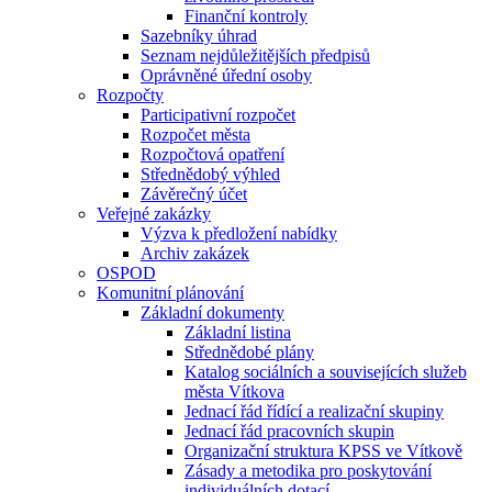
Finanční kontroly
Sazebníky úhrad
Seznam nejdůležitějších předpisů
Oprávněné úřední osoby
Rozpočty
Participativní rozpočet
Rozpočet města
Rozpočtová opatření
Střednědobý výhled
Závěrečný účet
Veřejné zakázky
Výzva k předložení nabídky
Archiv zakázek
OSPOD
Komunitní plánování
Základní dokumenty
Základní listina
Střednědobé plány
Katalog sociálních a souvisejících služeb
města Vítkova
Jednací řád řídící a realizační skupiny
Jednací řád pracovních skupin
Organizační struktura KPSS ve Vítkově
Zásady a metodika pro poskytování
individuálních dotací