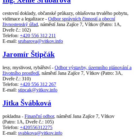
Ing. Xenie Šrubařová
cestovní doklady, občanské průkazy, ohlašovna trvalého pobytu,
vidimace a legalizace -
Odbor správních činností a obecní
živnostenský úřad
,
náměstí Jana Zajíce 7, Vítkov
(Patro: 1A,
Dveře č.: 102)
Telefon:
+420 556 312 211
E-mail:
srubarova@vitkov.info
Jaromír Štipčák
lesy, myslivost, rybářství -
Odbor výstavby, územního plánování a
životního prostředí
,
náměstí Jana Zajíce 7, Vítkov
(Patro: 3A,
Dveře č.: 310)
Telefon:
+420 556 312 267
E-mail:
stipcak@vitkov.info
Jitka Švábková
pokladna -
Finanční odbor
,
náměstí Jana Zajíce 7, Vítkov
(Patro: 1A, Dveře č.: 105)
Telefon:
+420556312275
E-mail:
svabkova@vitkov.info