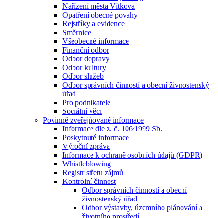
Nařízení města Vítkova
Opatření obecné povahy
Rejstříky a evidence
Směrnice
Všeobecné informace
Finanční odbor
Odbor dopravy
Odbor kultury
Odbor služeb
Odbor správních činností a obecní živnostenský
úřad
Pro podnikatele
Sociální věci
Povinně zveřejňované informace
Informace dle z. č. 106⁄1999 Sb.
Poskytnuté informace
Výroční zpráva
Informace k ochraně osobních údajů (GDPR)
Whistleblowing
Registr střetu zájmů
Kontrolní činnost
Odbor správních činností a obecní
živnostenský úřad
Odbor výstavby, územního plánování a
životního prostředí