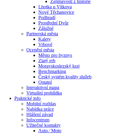
Zajímavosti z historie
Lhotka u Vítkova
Nové Těchanovice
Podhradí
Prostřední Dvůr
Zálužné
Partnerská města
Kalety
Vrbové
Ocenění města
Město pro byznys
Zlatý erb
Moravskoslezský kraj
Benchmarking
Český systém kvality služeb
Ostatní
Interaktivní mapa
Virtuální prohlídka
Praktické info
Mobilní rozhlas
Nabídka práce
Hlášení závad
Infocentrum
Užitečné kontakty
Auto ⁄ Moto