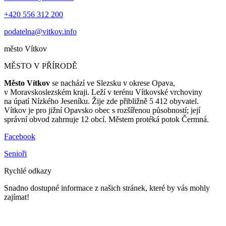
+420 556 312 200
podatelna@vitkov.info
město
Vítkov
MĚSTO V PŘÍRODĚ
Město Vítkov
se nachází ve Slezsku v okrese Opava,
v Moravskoslezském kraji. Leží v terénu Vítkovské vrchoviny
na úpatí Nízkého Jeseníku. Žije zde přibližně 5 412 obyvatel.
Vítkov je pro jižní Opavsko obec s rozšířenou působností; její
správní obvod zahrnuje 12 obcí. Městem protéká potok Čermná.
Facebook
Senioři
Rychlé odkazy
Snadno dostupné informace z našich stránek, které by vás mohly
zajímat!