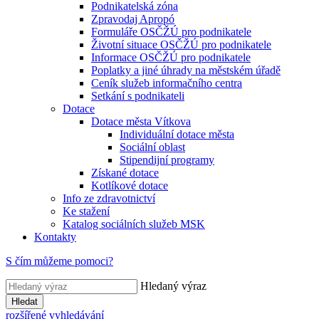
Podnikatelská zóna
Zpravodaj Apropó
Formuláře OSČŽÚ pro podnikatele
Životní situace OSČŽÚ pro podnikatele
Informace OSČŽÚ pro podnikatele
Poplatky a jiné úhrady na městském úřadě
Ceník služeb informačního centra
Setkání s podnikateli
Dotace
Dotace města Vítkova
Individuální dotace města
Sociální oblast
Stipendijní programy
Získané dotace
Kotlíkové dotace
Info ze zdravotnictví
Ke stažení
Katalog sociálních služeb MSK
Kontakty
S čím můžeme pomoci?
Hledaný výraz
Hledat
rozšířené vyhledávání