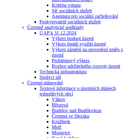
Kritéria vstupu
Síť sociálních služeb
Agentura pro sociální začleňování
Poskytovatelé sociálních služeb
Územně analytické podklady
ÚAP k 31.12.2024
Výkres hodnot území
Výkres limitů využití území
Výkres záměrů na provedení změn v
území
Problémový výkres
Rozbor udržitelného rozvoje území
Technická infrastruktura
Správci sítí
Územní plánování
Textové informace o územních plánech
jednotlivých obcí
Vítkov
Březová
Budišov nad Budišovkou
Čermná ve Slezsku
Kružberk
Melč
Moravice