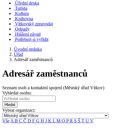
Úřední deska
Turista
Kultura
Knihovna
Vítkovský zpravodaj
Odpady
Hlášení závad
Potřebuji si vyřídit
Úvodní stránka
Úřad
Adresář zaměstnanců
Adresář zaměstnanců
Seznam osob a kontaktní spojení (Městský úřad Vítkov)
Vyhledat osobu:
Hledat
Vybrat organizaci:
Vše
A
B
C
Č
D
F
G
H
J
K
L
M
O
P
R
S
Š
T
U
V