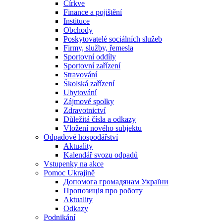
Církve
Finance a pojištění
Instituce
Obchody
Poskytovatelé sociálních služeb
Firmy, služby, řemesla
Sportovní oddíly
Sportovní zařízení
Stravování
Školská zařízení
Ubytování
Zájmové spolky
Zdravotnictví
Důležitá čísla a odkazy
Vložení nového subjektu
Odpadové hospodářství
Aktuality
Kalendář svozu odpadů
Vstupenky na akce
Pomoc Ukrajině
Допомога громадянам України
Пропозиція про роботу
Aktuality
Odkazy
Podnikání