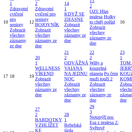
15
1
2
14
2
Zdravotní
Zdravotní
1
OZI: Hlas
cvičení
cvičení pro
KDYŽ SE
pralesa
Holky
pro
seniory
ZHASNE
10
12
to chtěj pořád
16
seniory
BOJOVNÍK
Zobrazit
Zobrazit
Zobrazit
Zobrazit
všechny
všechny
všechny
všechny
záznamy ze
záznamy ze
záznamy
záznamy ze
dne
dne
ze dne
dne
21
22
23
20
2
2
1
1
ODVÁŽNÁ
Willy a
TOM 
WELLNESS
VAIANA
kouzelná
JERR
VÍKEND
NA JEDNU
planeta
Po čem
KOU
17
18
19
Zobrazit
NOC
muži touží 2
KOM
všechny
Zobrazit
Zobrazit
Zobraz
záznamy ze
všechny
všechny
všech
dne
záznamy ze
záznamy ze
zázna
dne
dne
dne
29
27
3
2
28
Netopýří noc
BARDOTKY
1
Esa z pralesa 2:
VZHLÍŽET
Rebelská
Světové
KE
jízda