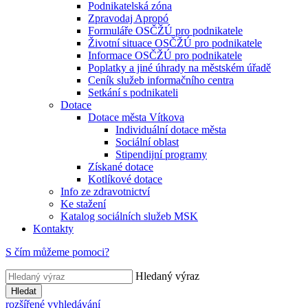
Podnikatelská zóna
Zpravodaj Apropó
Formuláře OSČŽÚ pro podnikatele
Životní situace OSČŽÚ pro podnikatele
Informace OSČŽÚ pro podnikatele
Poplatky a jiné úhrady na městském úřadě
Ceník služeb informačního centra
Setkání s podnikateli
Dotace
Dotace města Vítkova
Individuální dotace města
Sociální oblast
Stipendijní programy
Získané dotace
Kotlíkové dotace
Info ze zdravotnictví
Ke stažení
Katalog sociálních služeb MSK
Kontakty
S čím můžeme pomoci?
Hledaný výraz
Hledat
rozšířené vyhledávání