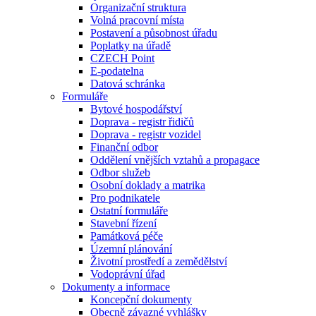
Organizační struktura
Volná pracovní místa
Postavení a působnost úřadu
Poplatky na úřadě
CZECH Point
E-podatelna
Datová schránka
Formuláře
Bytové hospodářství
Doprava - registr řidičů
Doprava - registr vozidel
Finanční odbor
Oddělení vnějších vztahů a propagace
Odbor služeb
Osobní doklady a matrika
Pro podnikatele
Ostatní formuláře
Stavební řízení
Památková péče
Územní plánování
Životní prostředí a zemědělství
Vodoprávní úřad
Dokumenty a informace
Koncepční dokumenty
Obecně závazné vyhlášky