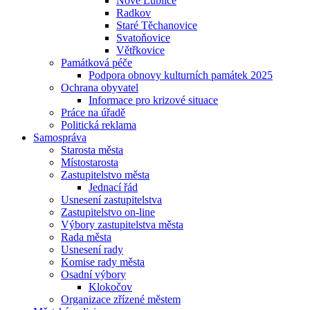
Nové Lublice
Radkov
Staré Těchanovice
Svatoňovice
Větřkovice
Památková péče
Podpora obnovy kulturních památek 2025
Ochrana obyvatel
Informace pro krizové situace
Práce na úřadě
Politická reklama
Samospráva
Starosta města
Místostarosta
Zastupitelstvo města
Jednací řád
Usnesení zastupitelstva
Zastupitelstvo on-line
Výbory zastupitelstva města
Rada města
Usnesení rady
Komise rady města
Osadní výbory
Klokočov
Organizace zřízené městem