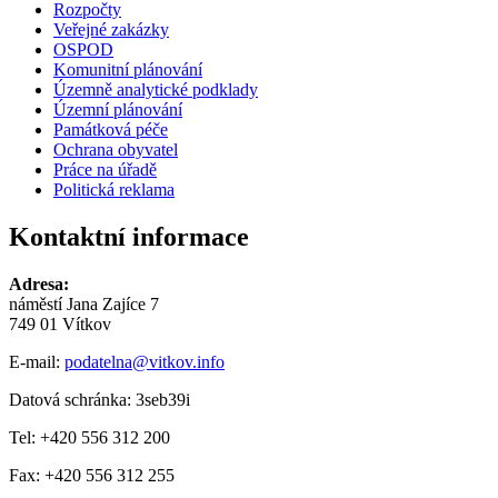
Rozpočty
Veřejné zakázky
OSPOD
Komunitní plánování
Územně analytické podklady
Územní plánování
Památková péče
Ochrana obyvatel
Práce na úřadě
Politická reklama
Kontaktní informace
Adresa:
náměstí Jana Zajíce 7
749 01 Vítkov
E-mail:
podatelna@vitkov.info
Datová schránka: 3seb39i
Tel: +420 556 312 200
Fax: +420 556 312 255