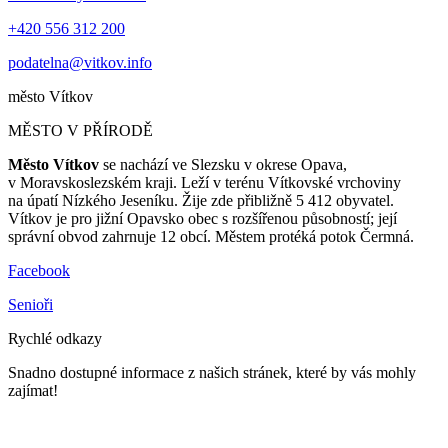
+420 556 312 200
podatelna@vitkov.info
město
Vítkov
MĚSTO V PŘÍRODĚ
Město Vítkov
se nachází ve Slezsku v okrese Opava,
v Moravskoslezském kraji. Leží v terénu Vítkovské vrchoviny
na úpatí Nízkého Jeseníku. Žije zde přibližně 5 412 obyvatel.
Vítkov je pro jižní Opavsko obec s rozšířenou působností; její
správní obvod zahrnuje 12 obcí. Městem protéká potok Čermná.
Facebook
Senioři
Rychlé odkazy
Snadno dostupné informace z našich stránek, které by vás mohly
zajímat!