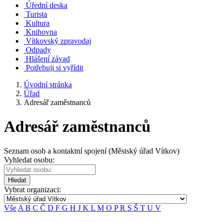
Úřední deska
Turista
Kultura
Knihovna
Vítkovský zpravodaj
Odpady
Hlášení závad
Potřebuji si vyřídit
Úvodní stránka
Úřad
Adresář zaměstnanců
Adresář zaměstnanců
Seznam osob a kontaktní spojení (Městský úřad Vítkov)
Vyhledat osobu:
Hledat
Vybrat organizaci:
Vše
A
B
C
Č
D
F
G
H
J
K
L
M
O
P
R
S
Š
T
U
V