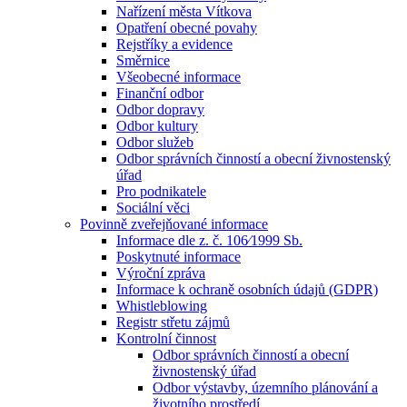
Nařízení města Vítkova
Opatření obecné povahy
Rejstříky a evidence
Směrnice
Všeobecné informace
Finanční odbor
Odbor dopravy
Odbor kultury
Odbor služeb
Odbor správních činností a obecní živnostenský
úřad
Pro podnikatele
Sociální věci
Povinně zveřejňované informace
Informace dle z. č. 106⁄1999 Sb.
Poskytnuté informace
Výroční zpráva
Informace k ochraně osobních údajů (GDPR)
Whistleblowing
Registr střetu zájmů
Kontrolní činnost
Odbor správních činností a obecní
živnostenský úřad
Odbor výstavby, územního plánování a
životního prostředí