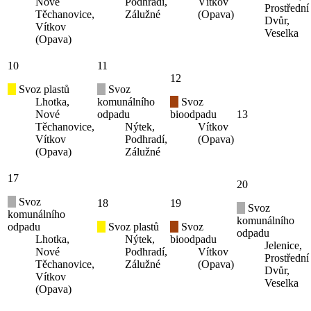
Nové
Podhradí,
Vítkov
Prostřední
Těchanovice,
Zálužné
(Opava)
Dvůr,
Vítkov
Veselka
(Opava)
10
11
12
Svoz plastů
Svoz
Lhotka,
komunálního
Svoz
Nové
odpadu
bioodpadu
13
Těchanovice,
Nýtek,
Vítkov
Vítkov
Podhradí,
(Opava)
(Opava)
Zálužné
17
20
Svoz
18
19
Svoz
komunálního
komunálního
odpadu
Svoz plastů
Svoz
odpadu
Lhotka,
Nýtek,
bioodpadu
Jelenice,
Nové
Podhradí,
Vítkov
Prostřední
Těchanovice,
Zálužné
(Opava)
Dvůr,
Vítkov
Veselka
(Opava)