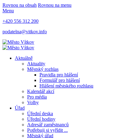
Rovnou na obsah
Rovnou na menu
Menu
+420 556 312 200
podatelna@vitkov.info
Aktuálně
Aktuality
Městský rozhlas
Pravidla pro hlášení
Formulář pro hlášení
Hlášení městského rozhlasu
Kalendář akcí
Pro média
Volby
Úřad
Úřední deska
Úřední hodiny
Adresář zaměstnanců
Potřebuji si vyřídit ...
Městský úřad