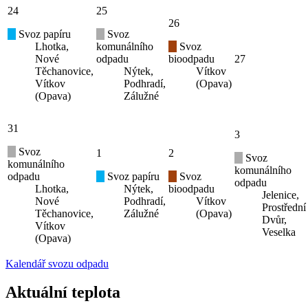
24
25
26
Svoz papíru
Svoz
Lhotka,
komunálního
Svoz
Nové
odpadu
bioodpadu
27
Těchanovice,
Nýtek,
Vítkov
Vítkov
Podhradí,
(Opava)
(Opava)
Zálužné
31
3
Svoz
1
2
Svoz
komunálního
komunálního
odpadu
Svoz papíru
Svoz
odpadu
Lhotka,
Nýtek,
bioodpadu
Jelenice,
Nové
Podhradí,
Vítkov
Prostřední
Těchanovice,
Zálužné
(Opava)
Dvůr,
Vítkov
Veselka
(Opava)
Kalendář svozu odpadu
Aktuální teplota