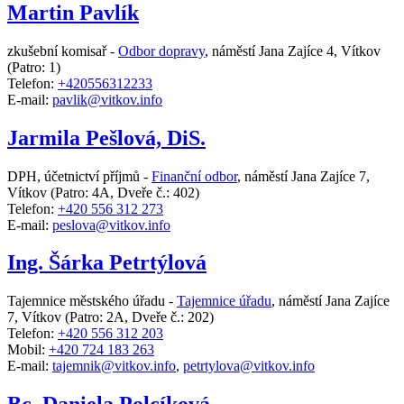
Martin Pavlík
zkušební komisař -
Odbor dopravy
,
náměstí Jana Zajíce 4, Vítkov
(Patro: 1)
Telefon:
+420556312233
E-mail:
pavlik@vitkov.info
Jarmila Pešlová, DiS.
DPH, účetnictví příjmů -
Finanční odbor
,
náměstí Jana Zajíce 7,
Vítkov
(Patro: 4A, Dveře č.: 402)
Telefon:
+420 556 312 273
E-mail:
peslova@vitkov.info
Ing. Šárka Petrtýlová
Tajemnice městského úřadu -
Tajemnice úřadu
,
náměstí Jana Zajíce
7, Vítkov
(Patro: 2A, Dveře č.: 202)
Telefon:
+420 556 312 203
Mobil:
+420 724 183 263
E-mail:
tajemnik@vitkov.info
,
petrtylova@vitkov.info