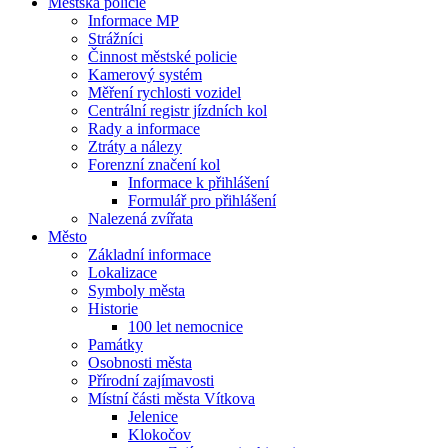
Městská policie
Informace MP
Strážníci
Činnost městské policie
Kamerový systém
Měření rychlosti vozidel
Centrální registr jízdních kol
Rady a informace
Ztráty a nálezy
Forenzní značení kol
Informace k přihlášení
Formulář pro přihlášení
Nalezená zvířata
Město
Základní informace
Lokalizace
Symboly města
Historie
100 let nemocnice
Památky
Osobnosti města
Přírodní zajímavosti
Místní části města Vítkova
Jelenice
Klokočov