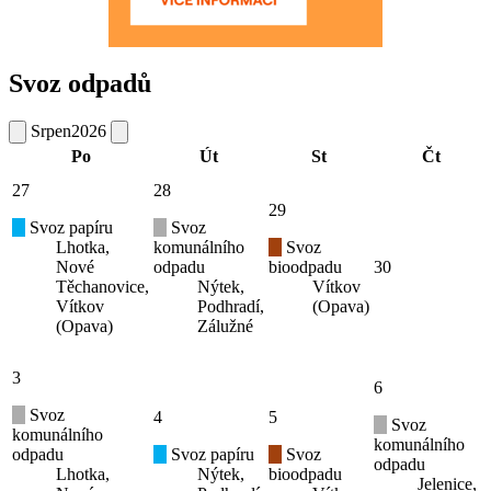
Svoz odpadů
Srpen
2026
Po
Út
St
Čt
27
28
29
Svoz papíru
Svoz
Lhotka,
komunálního
Svoz
Nové
odpadu
bioodpadu
30
Těchanovice,
Nýtek,
Vítkov
Vítkov
Podhradí,
(Opava)
(Opava)
Zálužné
3
6
Svoz
4
5
Svoz
komunálního
komunálního
odpadu
Svoz papíru
Svoz
odpadu
Lhotka,
Nýtek,
bioodpadu
Jelenice,