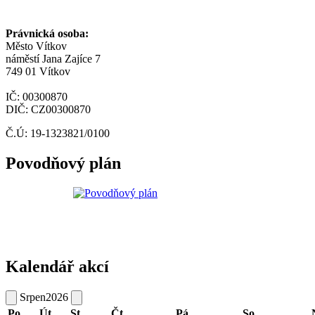
Právnická osoba:
Město Vítkov
náměstí Jana Zajíce 7
749 01 Vítkov
IČ: 00300870
DIČ: CZ00300870
Č.Ú: 19-1323821/0100
Povodňový plán
Kalendář akcí
Srpen
2026
Po
Út
St
Čt
Pá
So