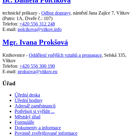
Bc. Daniela Polcíková
technické průkazy -
Odbor dopravy
,
náměstí Jana Zajíce 7, Vítkov
(Patro: 1A, Dveře č.: 107)
Telefon:
+420 556 312 248
E-mail:
polcikova@vitkov.info
Mgr. Ivana Prokšová
Knihovnice -
Oddělení vnějších vztahů a propagace
,
Selská 335,
Vítkov
Telefon:
+420 556 300 190
E-mail:
proksova@vitkov.eu
Úřad
Úřední deska
Úřední hodiny
Adresář zaměstnanců
Potřebuji si vyřídit ...
Městský úřad
Formuláře
Dokumenty a informace
Povinně zveřejňované informace