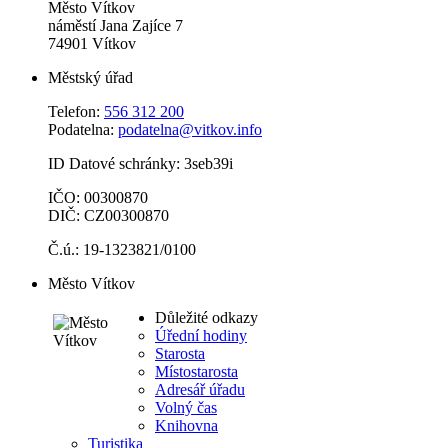
Město Vítkov
náměstí Jana Zajíce 7
74901 Vítkov
Městský úřad
Telefon:
556 312 200
Podatelna:
podatelna@vitkov.info
ID Datové schránky: 3seb39i
IČO: 00300870
DIČ: CZ00300870
Č.ú.: 19-1323821/0100
Město Vítkov
Důležité odkazy
Úřední hodiny
Starosta
Místostarosta
Adresář úřadu
Volný čas
Knihovna
Turistika