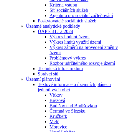
Kritéria vstupu
Síť sociálních služeb
Agentura pro sociální začleňování
Poskytovatelé sociálních služeb
Územně analytické podklady
ÚAP k 31.12.2024
Výkres hodnot území
Výkres limitů využití území
Výkres záměrů na provedení změn v
území
Problémový výkres
Rozbor udržitelného rozvoje území
Technická infrastruktura
Správci sítí
Územní plánování
Textové informace o územních plánech
jednotlivých obcí
Vítkov
Březová
Budišov nad Budišovkou
Čermná ve Slezsku
Kružberk
Melč
Moravice