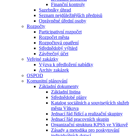
Finanční kontroly
Sazebníky úhrad
Seznam nejdůležitějších předpisů
Oprávněné úřední osoby
Rozpočty
Participativní rozpočet
Rozpočet města
Rozpočtová opatření
Střednědobý výhled
Závěrečný účet
Veřejné zakázky
Výzva k předložení nabídky
Archiv zakázek
OSPOD
Komunitní plánování
Základní dokumenty
Základní listina
Střednědobé plány
Katalog sociálních a souvisejících služeb
města Vítkova
Jednací řád řídící a realizační skupiny
Jednací řád pracovních skupin
Organizační struktura KPSS ve Vítkově
Zásady a metodika pro poskytování
individuálních dotací