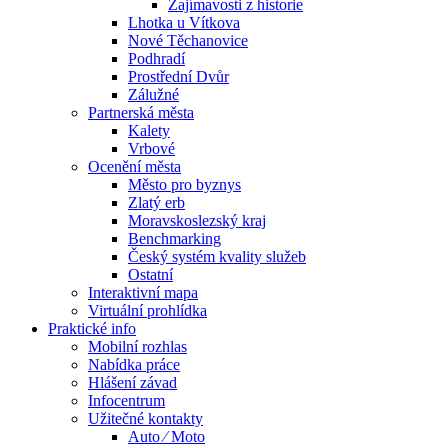
Zajímavosti z historie
Lhotka u Vítkova
Nové Těchanovice
Podhradí
Prostřední Dvůr
Zálužné
Partnerská města
Kalety
Vrbové
Ocenění města
Město pro byznys
Zlatý erb
Moravskoslezský kraj
Benchmarking
Český systém kvality služeb
Ostatní
Interaktivní mapa
Virtuální prohlídka
Praktické info
Mobilní rozhlas
Nabídka práce
Hlášení závad
Infocentrum
Užitečné kontakty
Auto ⁄ Moto