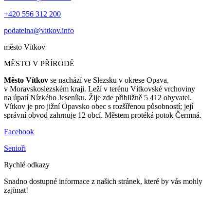
+420 556 312 200
podatelna@vitkov.info
město
Vítkov
MĚSTO V PŘÍRODĚ
Město Vítkov
se nachází ve Slezsku v okrese Opava,
v Moravskoslezském kraji. Leží v terénu Vítkovské vrchoviny
na úpatí Nízkého Jeseníku. Žije zde přibližně 5 412 obyvatel.
Vítkov je pro jižní Opavsko obec s rozšířenou působností; její
správní obvod zahrnuje 12 obcí. Městem protéká potok Čermná.
Facebook
Senioři
Rychlé odkazy
Snadno dostupné informace z našich stránek, které by vás mohly
zajímat!