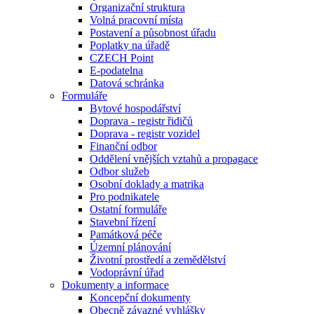
Organizační struktura
Volná pracovní místa
Postavení a působnost úřadu
Poplatky na úřadě
CZECH Point
E-podatelna
Datová schránka
Formuláře
Bytové hospodářství
Doprava - registr řidičů
Doprava - registr vozidel
Finanční odbor
Oddělení vnějších vztahů a propagace
Odbor služeb
Osobní doklady a matrika
Pro podnikatele
Ostatní formuláře
Stavební řízení
Památková péče
Územní plánování
Životní prostředí a zemědělství
Vodoprávní úřad
Dokumenty a informace
Koncepční dokumenty
Obecně závazné vyhlášky