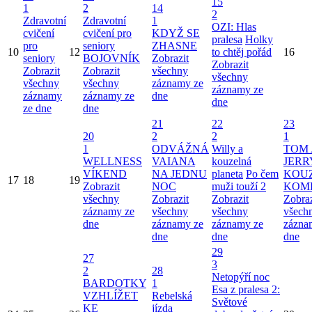
15
1
2
14
2
Zdravotní
Zdravotní
1
OZI: Hlas
cvičení
cvičení pro
KDYŽ SE
pralesa
Holky
pro
seniory
ZHASNE
10
12
to chtěj pořád
16
seniory
BOJOVNÍK
Zobrazit
Zobrazit
Zobrazit
Zobrazit
všechny
všechny
všechny
všechny
záznamy ze
záznamy ze
záznamy
záznamy ze
dne
dne
ze dne
dne
21
22
23
20
2
2
1
1
ODVÁŽNÁ
Willy a
TOM 
WELLNESS
VAIANA
kouzelná
JERR
VÍKEND
NA JEDNU
planeta
Po čem
KOU
17
18
19
Zobrazit
NOC
muži touží 2
KOM
všechny
Zobrazit
Zobrazit
Zobraz
záznamy ze
všechny
všechny
všech
dne
záznamy ze
záznamy ze
zázna
dne
dne
dne
29
27
3
2
28
Netopýří noc
BARDOTKY
1
Esa z pralesa 2:
VZHLÍŽET
Rebelská
Světové
KE
jízda