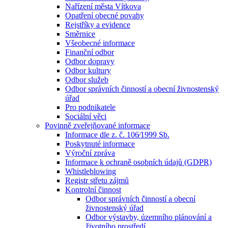
Nařízení města Vítkova
Opatření obecné povahy
Rejstříky a evidence
Směrnice
Všeobecné informace
Finanční odbor
Odbor dopravy
Odbor kultury
Odbor služeb
Odbor správních činností a obecní živnostenský
úřad
Pro podnikatele
Sociální věci
Povinně zveřejňované informace
Informace dle z. č. 106⁄1999 Sb.
Poskytnuté informace
Výroční zpráva
Informace k ochraně osobních údajů (GDPR)
Whistleblowing
Registr střetu zájmů
Kontrolní činnost
Odbor správních činností a obecní
živnostenský úřad
Odbor výstavby, územního plánování a
životního prostředí