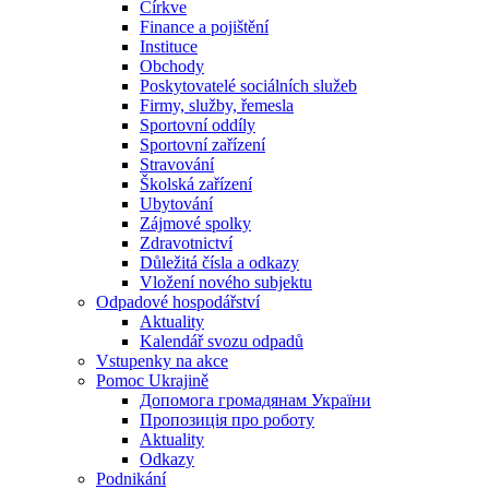
Církve
Finance a pojištění
Instituce
Obchody
Poskytovatelé sociálních služeb
Firmy, služby, řemesla
Sportovní oddíly
Sportovní zařízení
Stravování
Školská zařízení
Ubytování
Zájmové spolky
Zdravotnictví
Důležitá čísla a odkazy
Vložení nového subjektu
Odpadové hospodářství
Aktuality
Kalendář svozu odpadů
Vstupenky na akce
Pomoc Ukrajině
Допомога громадянам України
Пропозиція про роботу
Aktuality
Odkazy
Podnikání