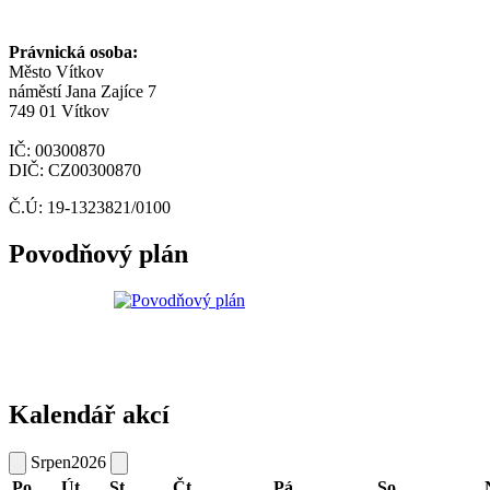
Právnická osoba:
Město Vítkov
náměstí Jana Zajíce 7
749 01 Vítkov
IČ: 00300870
DIČ: CZ00300870
Č.Ú: 19-1323821/0100
Povodňový plán
Kalendář akcí
Srpen
2026
Po
Út
St
Čt
Pá
So