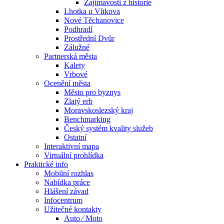
Zajímavosti z historie
Lhotka u Vítkova
Nové Těchanovice
Podhradí
Prostřední Dvůr
Zálužné
Partnerská města
Kalety
Vrbové
Ocenění města
Město pro byznys
Zlatý erb
Moravskoslezský kraj
Benchmarking
Český systém kvality služeb
Ostatní
Interaktivní mapa
Virtuální prohlídka
Praktické info
Mobilní rozhlas
Nabídka práce
Hlášení závad
Infocentrum
Užitečné kontakty
Auto ⁄ Moto