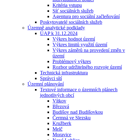
Kritéria vstupu
Síť sociálních služeb
Agentura pro sociální začleňování
Poskytovatelé sociálních služeb
Územně analytické podklady
ÚAP k 31.12.2024
Výkres hodnot území
Výkres limitů využití území
Výkres záměrů na provedení změn v
území
Problémový výkres
Rozbor udržitelného rozvoje území
Technická infrastruktura
Správci sítí
Územní plánování
Textové informace o územních plánech
jednotlivých obcí
Vítkov
Březová
Budišov nad Budišovkou
Čermná ve Slezsku
Kružberk
Melč
Moravice