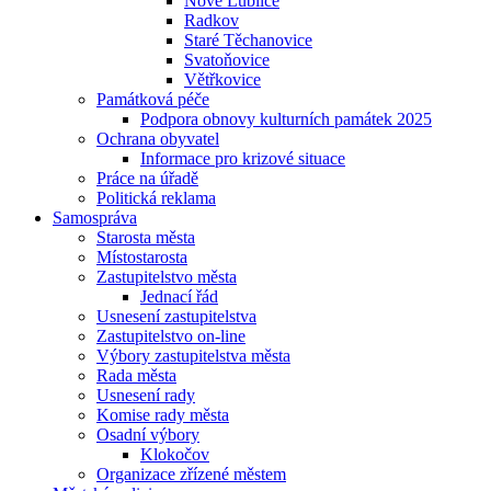
Nové Lublice
Radkov
Staré Těchanovice
Svatoňovice
Větřkovice
Památková péče
Podpora obnovy kulturních památek 2025
Ochrana obyvatel
Informace pro krizové situace
Práce na úřadě
Politická reklama
Samospráva
Starosta města
Místostarosta
Zastupitelstvo města
Jednací řád
Usnesení zastupitelstva
Zastupitelstvo on-line
Výbory zastupitelstva města
Rada města
Usnesení rady
Komise rady města
Osadní výbory
Klokočov
Organizace zřízené městem