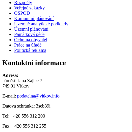
Rozpočty
Veřejné zakázky
OSPOD
Komunitní plánování
Územně analytické podklady
Územní plánování
Památková péče
Ochrana obyvatel
Práce na úřadě
Politická reklama
Kontaktní informace
Adresa:
náměstí Jana Zajíce 7
749 01 Vítkov
E-mail:
podatelna@vitkov.info
Datová schránka: 3seb39i
Tel: +420 556 312 200
Fax: +420 556 312 255