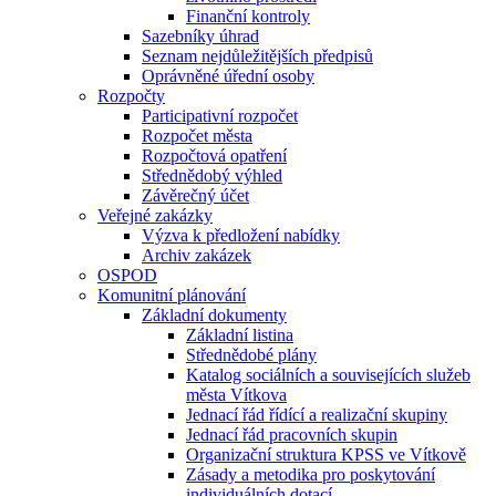
Finanční kontroly
Sazebníky úhrad
Seznam nejdůležitějších předpisů
Oprávněné úřední osoby
Rozpočty
Participativní rozpočet
Rozpočet města
Rozpočtová opatření
Střednědobý výhled
Závěrečný účet
Veřejné zakázky
Výzva k předložení nabídky
Archiv zakázek
OSPOD
Komunitní plánování
Základní dokumenty
Základní listina
Střednědobé plány
Katalog sociálních a souvisejících služeb
města Vítkova
Jednací řád řídící a realizační skupiny
Jednací řád pracovních skupin
Organizační struktura KPSS ve Vítkově
Zásady a metodika pro poskytování
individuálních dotací