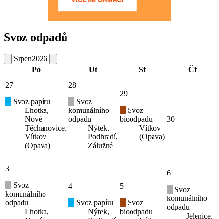
Svoz odpadů
Srpen
2026
Po
Út
St
Čt
27
28
29
Svoz papíru
Svoz
Lhotka,
komunálního
Svoz
Nové
odpadu
bioodpadu
30
Těchanovice,
Nýtek,
Vítkov
Vítkov
Podhradí,
(Opava)
(Opava)
Zálužné
3
6
Svoz
4
5
Svoz
komunálního
komunálního
odpadu
Svoz papíru
Svoz
odpadu
Lhotka,
Nýtek,
bioodpadu
Jelenice,