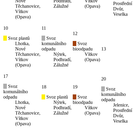
Nové
Podhradí,
Vítkov
Prostřední
Těchanovice,
Zálužné
(Opava)
Dvůr,
Vítkov
Veselka
(Opava)
10
11
12
Svoz plastů
Svoz
Lhotka,
komunálního
Svoz
Nové
odpadu
bioodpadu
13
Těchanovice,
Nýtek,
Vítkov
Vítkov
Podhradí,
(Opava)
(Opava)
Zálužné
17
20
Svoz
18
19
Svoz
komunálního
komunálního
odpadu
Svoz plastů
Svoz
odpadu
Lhotka,
Nýtek,
bioodpadu
Jelenice,
Nové
Podhradí,
Vítkov
Prostřední
Těchanovice,
Zálužné
(Opava)
Dvůr,
Vítkov
Veselka
(Opava)