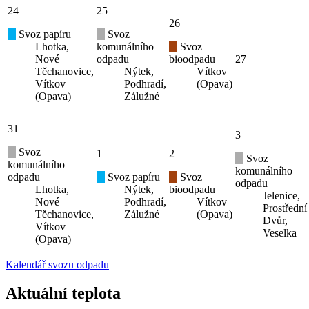
24
25
26
Svoz papíru
Svoz
Lhotka,
komunálního
Svoz
Nové
odpadu
bioodpadu
27
Těchanovice,
Nýtek,
Vítkov
Vítkov
Podhradí,
(Opava)
(Opava)
Zálužné
31
3
Svoz
1
2
Svoz
komunálního
komunálního
odpadu
Svoz papíru
Svoz
odpadu
Lhotka,
Nýtek,
bioodpadu
Jelenice,
Nové
Podhradí,
Vítkov
Prostřední
Těchanovice,
Zálužné
(Opava)
Dvůr,
Vítkov
Veselka
(Opava)
Kalendář svozu odpadu
Aktuální teplota