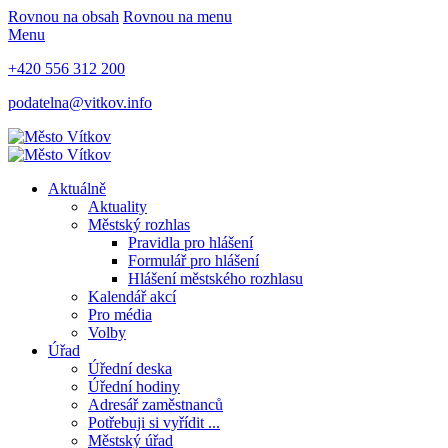
Rovnou na obsah
Rovnou na menu
Menu
+420 556 312 200
podatelna@vitkov.info
Aktuálně
Aktuality
Městský rozhlas
Pravidla pro hlášení
Formulář pro hlášení
Hlášení městského rozhlasu
Kalendář akcí
Pro média
Volby
Úřad
Úřední deska
Úřední hodiny
Adresář zaměstnanců
Potřebuji si vyřídit ...
Městský úřad