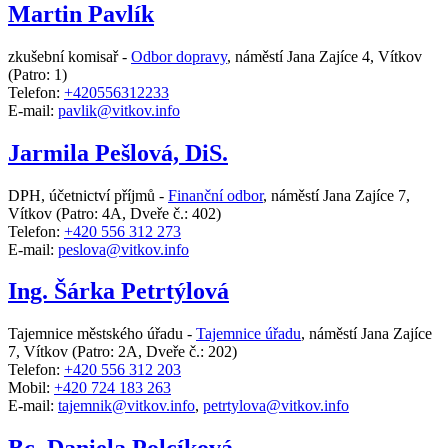
Martin Pavlík
zkušební komisař -
Odbor dopravy
,
náměstí Jana Zajíce 4, Vítkov
(Patro: 1)
Telefon:
+420556312233
E-mail:
pavlik@vitkov.info
Jarmila Pešlová, DiS.
DPH, účetnictví příjmů -
Finanční odbor
,
náměstí Jana Zajíce 7,
Vítkov
(Patro: 4A, Dveře č.: 402)
Telefon:
+420 556 312 273
E-mail:
peslova@vitkov.info
Ing. Šárka Petrtýlová
Tajemnice městského úřadu -
Tajemnice úřadu
,
náměstí Jana Zajíce
7, Vítkov
(Patro: 2A, Dveře č.: 202)
Telefon:
+420 556 312 203
Mobil:
+420 724 183 263
E-mail:
tajemnik@vitkov.info
,
petrtylova@vitkov.info