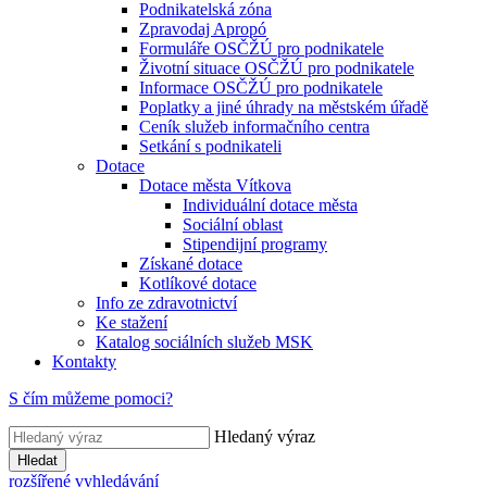
Podnikatelská zóna
Zpravodaj Apropó
Formuláře OSČŽÚ pro podnikatele
Životní situace OSČŽÚ pro podnikatele
Informace OSČŽÚ pro podnikatele
Poplatky a jiné úhrady na městském úřadě
Ceník služeb informačního centra
Setkání s podnikateli
Dotace
Dotace města Vítkova
Individuální dotace města
Sociální oblast
Stipendijní programy
Získané dotace
Kotlíkové dotace
Info ze zdravotnictví
Ke stažení
Katalog sociálních služeb MSK
Kontakty
S čím můžeme pomoci?
Hledaný výraz
Hledat
rozšířené vyhledávání