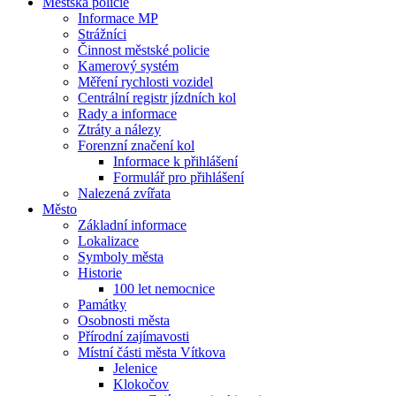
Městská policie
Informace MP
Strážníci
Činnost městské policie
Kamerový systém
Měření rychlosti vozidel
Centrální registr jízdních kol
Rady a informace
Ztráty a nálezy
Forenzní značení kol
Informace k přihlášení
Formulář pro přihlášení
Nalezená zvířata
Město
Základní informace
Lokalizace
Symboly města
Historie
100 let nemocnice
Památky
Osobnosti města
Přírodní zajímavosti
Místní části města Vítkova
Jelenice
Klokočov