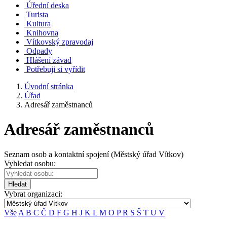
Úřední deska
Turista
Kultura
Knihovna
Vítkovský zpravodaj
Odpady
Hlášení závad
Potřebuji si vyřídit
Úvodní stránka
Úřad
Adresář zaměstnanců
Adresář zaměstnanců
Seznam osob a kontaktní spojení (Městský úřad Vítkov)
Vyhledat osobu:
Hledat
Vybrat organizaci:
Vše
A
B
C
Č
D
F
G
H
J
K
L
M
O
P
R
S
Š
T
U
V