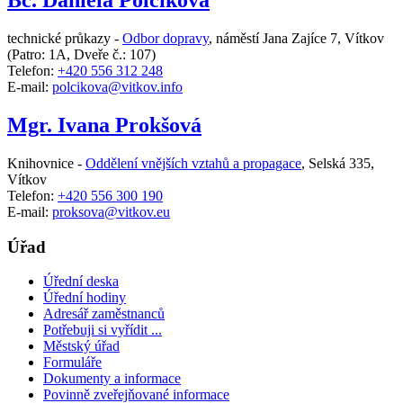
Bc. Daniela Polcíková
technické průkazy -
Odbor dopravy
,
náměstí Jana Zajíce 7, Vítkov
(Patro: 1A, Dveře č.: 107)
Telefon:
+420 556 312 248
E-mail:
polcikova@vitkov.info
Mgr. Ivana Prokšová
Knihovnice -
Oddělení vnějších vztahů a propagace
,
Selská 335,
Vítkov
Telefon:
+420 556 300 190
E-mail:
proksova@vitkov.eu
Úřad
Úřední deska
Úřední hodiny
Adresář zaměstnanců
Potřebuji si vyřídit ...
Městský úřad
Formuláře
Dokumenty a informace
Povinně zveřejňované informace