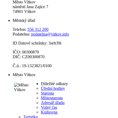
Město Vítkov
náměstí Jana Zajíce 7
74901 Vítkov
Městský úřad
Telefon:
556 312 200
Podatelna:
podatelna@vitkov.info
ID Datové schránky: 3seb39i
IČO: 00300870
DIČ: CZ00300870
Č.ú.: 19-1323821/0100
Město Vítkov
Důležité odkazy
Úřední hodiny
Starosta
Místostarosta
Adresář úřadu
Volný čas
Knihovna
Turistika