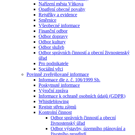
Nařízení města Vítkova
Opatření obecné povahy
Rejstříky a evidence
Směrnice
Všeobecné informace
Finanční odbor
Odbor dopravy
Odbor kultury
Odbor služeb
Odbor správních činností a obecní živnostenský
úřad
Pro podnikatele
Sociální věci
Povinně zveřejňované informace
Informace dle z. č. 106⁄1999 Sb.
Poskytnuté informace
Výroční zpráva
Informace k ochraně osobních údajů (GDPR)
Whistleblowing
Registr střetu zájmů
Kontrolní činnost
Odbor správních činností a obecní
živnostenský úřad
Odbor výstavby, územního plánování a
životního prostředí