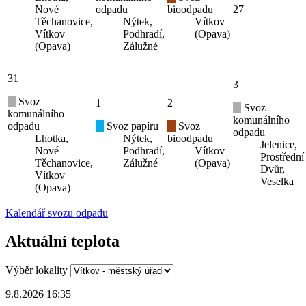
Nové
odpadu
bioodpadu
27
Těchanovice,
Nýtek,
Vítkov
Vítkov
Podhradí,
(Opava)
(Opava)
Zálužné
31
3
Svoz
1
2
Svoz
komunálního
komunálního
odpadu
Svoz papíru
Svoz
odpadu
Lhotka,
Nýtek,
bioodpadu
Jelenice,
Nové
Podhradí,
Vítkov
Prostřední
Těchanovice,
Zálužné
(Opava)
Dvůr,
Vítkov
Veselka
(Opava)
Kalendář svozu odpadu
Aktuální teplota
Výběr lokality
9.8.2026 16:35