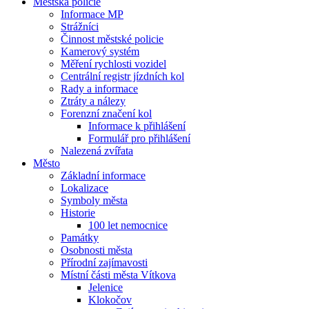
Městská policie
Informace MP
Strážníci
Činnost městské policie
Kamerový systém
Měření rychlosti vozidel
Centrální registr jízdních kol
Rady a informace
Ztráty a nálezy
Forenzní značení kol
Informace k přihlášení
Formulář pro přihlášení
Nalezená zvířata
Město
Základní informace
Lokalizace
Symboly města
Historie
100 let nemocnice
Památky
Osobnosti města
Přírodní zajímavosti
Místní části města Vítkova
Jelenice
Klokočov