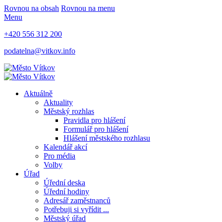
Rovnou na obsah
Rovnou na menu
Menu
+420 556 312 200
podatelna@vitkov.info
Aktuálně
Aktuality
Městský rozhlas
Pravidla pro hlášení
Formulář pro hlášení
Hlášení městského rozhlasu
Kalendář akcí
Pro média
Volby
Úřad
Úřední deska
Úřední hodiny
Adresář zaměstnanců
Potřebuji si vyřídit ...
Městský úřad