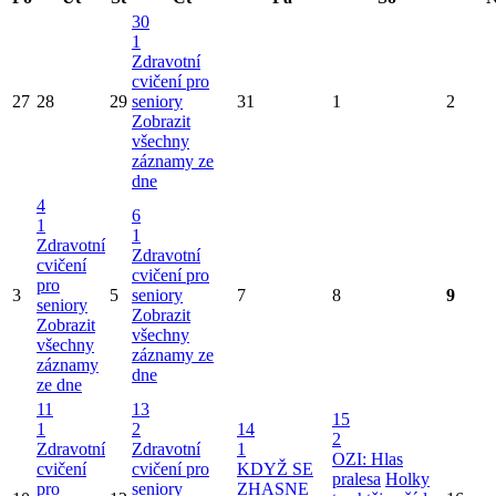
30
1
Zdravotní
cvičení pro
27
28
29
seniory
31
1
2
Zobrazit
všechny
záznamy ze
dne
4
6
1
1
Zdravotní
Zdravotní
cvičení
cvičení pro
pro
3
5
seniory
7
8
9
seniory
Zobrazit
Zobrazit
všechny
všechny
záznamy ze
záznamy
dne
ze dne
11
13
15
1
2
14
2
Zdravotní
Zdravotní
1
OZI: Hlas
cvičení
cvičení pro
KDYŽ SE
pralesa
Holky
pro
seniory
ZHASNE