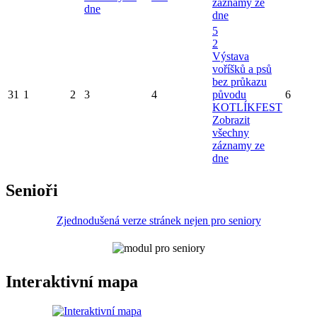
záznamy ze
dne
dne
5
2
Výstava
voříšků a psů
bez průkazu
31
1
2
3
4
původu
6
KOTLÍKFEST
Zobrazit
všechny
záznamy ze
dne
Senioři
Zjednodušená verze stránek nejen pro seniory
Interaktivní mapa