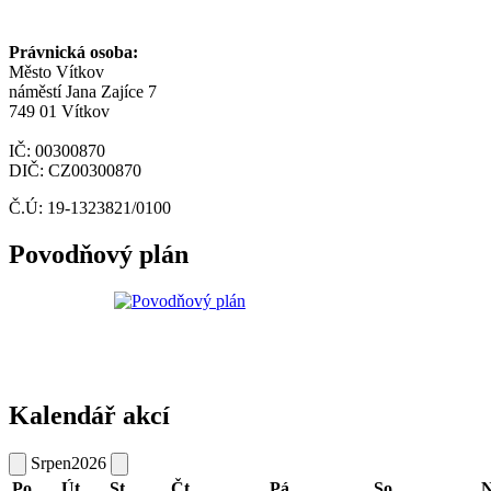
Právnická osoba:
Město Vítkov
náměstí Jana Zajíce 7
749 01 Vítkov
IČ: 00300870
DIČ: CZ00300870
Č.Ú: 19-1323821/0100
Povodňový plán
Kalendář akcí
Srpen
2026
Po
Út
St
Čt
Pá
So
N