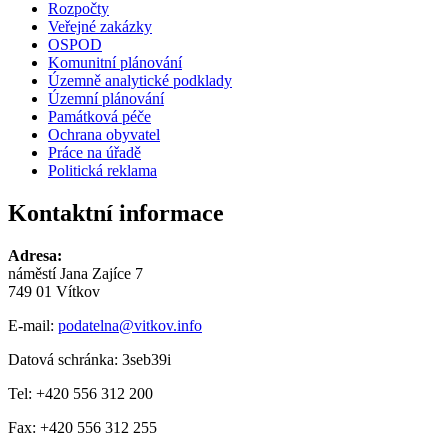
Rozpočty
Veřejné zakázky
OSPOD
Komunitní plánování
Územně analytické podklady
Územní plánování
Památková péče
Ochrana obyvatel
Práce na úřadě
Politická reklama
Kontaktní informace
Adresa:
náměstí Jana Zajíce 7
749 01 Vítkov
E-mail:
podatelna@vitkov.info
Datová schránka: 3seb39i
Tel: +420 556 312 200
Fax: +420 556 312 255