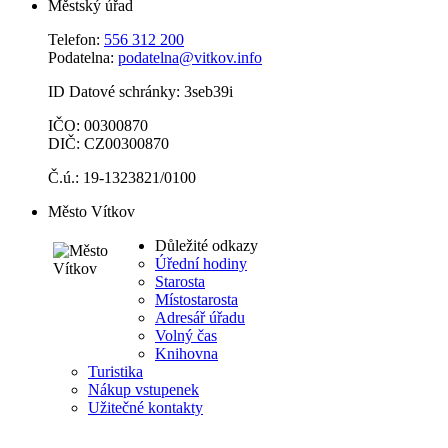
Městský úřad
Telefon:
556 312 200
Podatelna:
podatelna@vitkov.info
ID Datové schránky: 3seb39i
IČO: 00300870
DIČ: CZ00300870
Č.ú.: 19-1323821/0100
Město Vítkov
Důležité odkazy
Úřední hodiny
Starosta
Místostarosta
Adresář úřadu
Volný čas
Knihovna
Turistika
Nákup vstupenek
Užitečné kontakty