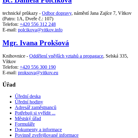
Bc. Daniela Polcíková
technické průkazy -
Odbor dopravy
,
náměstí Jana Zajíce 7, Vítkov
(Patro: 1A, Dveře č.: 107)
Telefon:
+420 556 312 248
E-mail:
polcikova@vitkov.info
Mgr. Ivana Prokšová
Knihovnice -
Oddělení vnějších vztahů a propagace
,
Selská 335,
Vítkov
Telefon:
+420 556 300 190
E-mail:
proksova@vitkov.eu
Úřad
Úřední deska
Úřední hodiny
Adresář zaměstnanců
Potřebuji si vyřídit ...
Městský úřad
Formuláře
Dokumenty a informace
Povinně zveřejňované informace