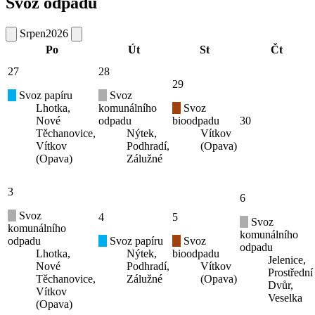
Svoz odpadů
Srpen
2026
Po
Út
St
Čt
27
28
29
Svoz papíru
Svoz
Lhotka,
komunálního
Svoz
Nové
odpadu
bioodpadu
30
Těchanovice,
Nýtek,
Vítkov
Vítkov
Podhradí,
(Opava)
(Opava)
Zálužné
3
6
Svoz
4
5
Svoz
komunálního
komunálního
odpadu
Svoz papíru
Svoz
odpadu
Lhotka,
Nýtek,
bioodpadu
Jelenice,
Nové
Podhradí,
Vítkov
Prostřední
Těchanovice,
Zálužné
(Opava)
Dvůr,
Vítkov
Veselka
(Opava)