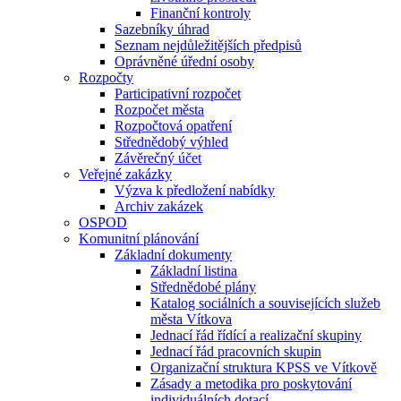
Finanční kontroly
Sazebníky úhrad
Seznam nejdůležitějších předpisů
Oprávněné úřední osoby
Rozpočty
Participativní rozpočet
Rozpočet města
Rozpočtová opatření
Střednědobý výhled
Závěrečný účet
Veřejné zakázky
Výzva k předložení nabídky
Archiv zakázek
OSPOD
Komunitní plánování
Základní dokumenty
Základní listina
Střednědobé plány
Katalog sociálních a souvisejících služeb
města Vítkova
Jednací řád řídící a realizační skupiny
Jednací řád pracovních skupin
Organizační struktura KPSS ve Vítkově
Zásady a metodika pro poskytování
individuálních dotací