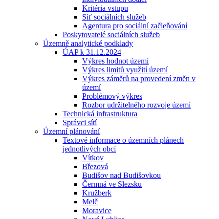
Kritéria vstupu
Síť sociálních služeb
Agentura pro sociální začleňování
Poskytovatelé sociálních služeb
Územně analytické podklady
ÚAP k 31.12.2024
Výkres hodnot území
Výkres limitů využití území
Výkres záměrů na provedení změn v
území
Problémový výkres
Rozbor udržitelného rozvoje území
Technická infrastruktura
Správci sítí
Územní plánování
Textové informace o územních plánech
jednotlivých obcí
Vítkov
Březová
Budišov nad Budišovkou
Čermná ve Slezsku
Kružberk
Melč
Moravice