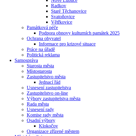
Nové Lublice
Radkov
Staré Těchanovice
Svatoňovice
Větřkovice
Památková péče
Podpora obnovy kulturních památek 2025
Ochrana obyvatel
Informace pro krizové situace
Práce na úřadě
Politická reklama
Samospráva
Starosta města
Místostarosta
Zastupitelstvo města
Jednací řád
Usnesení zastupitelstva
Zastupitelstvo on-line
Výbory zastupitelstva města
Rada města
Usnesení rady
Komise rady města
Osadní výbory
Klokočov
Organizace zřízené městem