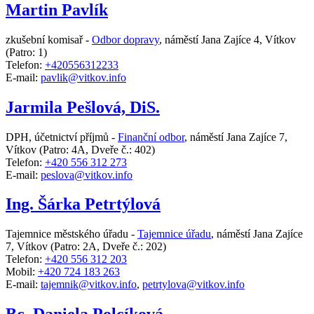
Martin Pavlík
zkušební komisař -
Odbor dopravy
,
náměstí Jana Zajíce 4, Vítkov
(Patro: 1)
Telefon:
+420556312233
E-mail:
pavlik@vitkov.info
Jarmila Pešlová, DiS.
DPH, účetnictví příjmů -
Finanční odbor
,
náměstí Jana Zajíce 7,
Vítkov
(Patro: 4A, Dveře č.: 402)
Telefon:
+420 556 312 273
E-mail:
peslova@vitkov.info
Ing. Šárka Petrtýlová
Tajemnice městského úřadu -
Tajemnice úřadu
,
náměstí Jana Zajíce
7, Vítkov
(Patro: 2A, Dveře č.: 202)
Telefon:
+420 556 312 203
Mobil:
+420 724 183 263
E-mail:
tajemnik@vitkov.info
,
petrtylova@vitkov.info