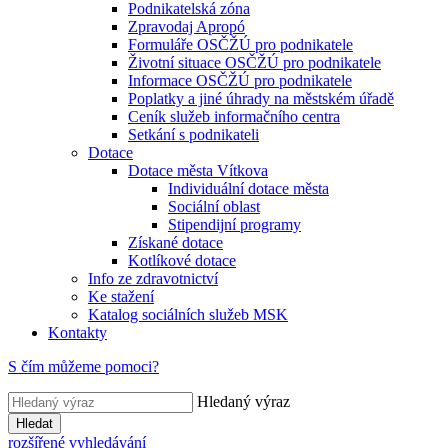
Podnikatelská zóna
Zpravodaj Apropó
Formuláře OSČŽÚ pro podnikatele
Životní situace OSČŽÚ pro podnikatele
Informace OSČŽÚ pro podnikatele
Poplatky a jiné úhrady na městském úřadě
Ceník služeb informačního centra
Setkání s podnikateli
Dotace
Dotace města Vítkova
Individuální dotace města
Sociální oblast
Stipendijní programy
Získané dotace
Kotlíkové dotace
Info ze zdravotnictví
Ke stažení
Katalog sociálních služeb MSK
Kontakty
S čím můžeme pomoci?
Hledaný výraz
Hledat
rozšířené vyhledávání