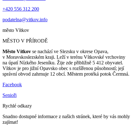
+420 556 312 200
podatelna@vitkov.info
město
Vítkov
MĚSTO V PŘÍRODĚ
Město Vítkov
se nachází ve Slezsku v okrese Opava,
v Moravskoslezském kraji. Leží v terénu Vítkovské vrchoviny
na úpatí Nízkého Jeseníku. Žije zde přibližně 5 412 obyvatel.
Vítkov je pro jižní Opavsko obec s rozšířenou působností; její
správní obvod zahrnuje 12 obcí. Městem protéká potok Čermná.
Facebook
Senioři
Rychlé odkazy
Snadno dostupné informace z našich stránek, které by vás mohly
zajímat!