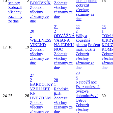
10
12
to chtěj pořád
16
seniory
BOJOVNÍK
Zobrazit
Zobrazit
Zobrazit
Zobrazit
všechny
všechny
všechny
všechny
záznamy ze
záznamy ze
záznamy
záznamy ze
dne
dne
ze dne
dne
21
22
23
20
2
2
1
1
ODVÁŽNÁ
Willy a
TOM 
WELLNESS
VAIANA
kouzelná
JERRY
VÍKEND
NA JEDNU
planeta
Po čem
KOUZ
17
18
19
Zobrazit
NOC
muži touží 2
KOMP
všechny
Zobrazit
Zobrazit
Zobraz
záznamy ze
všechny
všechny
všechn
dne
záznamy ze
záznamy ze
záznam
dne
dne
dne
29
27
3
2
28
Netopýří noc
BARDOTKY
1
Esa z pralesa 2:
VZHLÍŽET
Rebelská
Světové
KE
jízda
24
25
26
dobrodružství
30
HVĚZDÁM
Zobrazit
Ostrov
Zobrazit
všechny
Zobrazit
všechny
záznamy ze
všechny
záznamy ze
dne