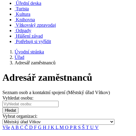
Úřední deska
Turista
Kultura
Knihovna
Vítkovský zpravodaj
Odpady
Hlášení závad
Potřebuji si vyřídit
Úvodní stránka
Úřad
Adresář zaměstnanců
Adresář zaměstnanců
Seznam osob a kontaktní spojení (Městský úřad Vítkov)
Vyhledat osobu:
Hledat
Vybrat organizaci:
Vše
A
B
C
Č
D
F
G
H
J
K
L
M
O
P
R
S
Š
T
U
V