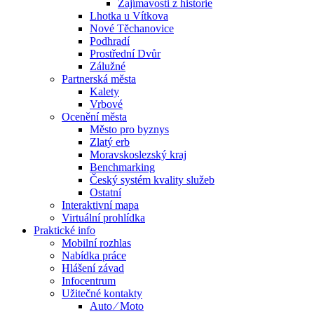
Zajímavosti z historie
Lhotka u Vítkova
Nové Těchanovice
Podhradí
Prostřední Dvůr
Zálužné
Partnerská města
Kalety
Vrbové
Ocenění města
Město pro byznys
Zlatý erb
Moravskoslezský kraj
Benchmarking
Český systém kvality služeb
Ostatní
Interaktivní mapa
Virtuální prohlídka
Praktické info
Mobilní rozhlas
Nabídka práce
Hlášení závad
Infocentrum
Užitečné kontakty
Auto ⁄ Moto