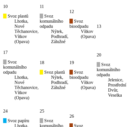
10
11
12
Svoz plastů
Svoz
Lhotka,
komunálního
Svoz
Nové
odpadu
bioodpadu
13
Těchanovice,
Nýtek,
Vítkov
Vítkov
Podhradí,
(Opava)
(Opava)
Zálužné
17
20
Svoz
18
19
Svoz
komunálního
komunálního
odpadu
Svoz plastů
Svoz
odpadu
Lhotka,
Nýtek,
bioodpadu
Jelenice,
Nové
Podhradí,
Vítkov
Prostřední
Těchanovice,
Zálužné
(Opava)
Dvůr,
Vítkov
Veselka
(Opava)
24
25
26
Svoz papíru
Svoz
Lhotka,
komunálního
Svoz