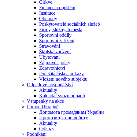
Církve
Finance a pojištění
Instituce
Obchody
Poskytovatelé sociálních služeb
Firmy, služby, řemesla
Sportovní oddíly
Sportovní zařízení
Stravování
Školská zařízení
Ubytování
Zájmové spolky
Zdravotnictví
Důležitá čísla a odkazy
Vložení nového subjektu
Odpadové hospodářství
Aktuality
Kalendář svozu odpadů
Vstupenky na akce
Pomoc Ukrajině
Допомога громадянам України
Пропозиція про роботу
Aktuality
Odkazy
Podnikání