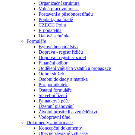
Organizační struktura
Volná pracovní místa
Postavení a působnost úřadu
Poplatky na úřadě
CZECH Point
E-podatelna
Datová schránka
Formuláře
Bytové hospodářství
Doprava - registr řidičů
Doprava - registr vozidel
Finanční odbor
Oddělení vnějších vztahů a propagace
Odbor služeb
Osobní doklady a matrika
Pro podnikatele
Ostatní formuláře
Stavební řízení
Památková péče
Územní plánování
Životní prostředí a zemědělství
Vodoprávní úřad
Dokumenty a informace
Koncepční dokumenty
Obecně závazné vyhlášky