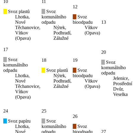
10
11
12
Svoz plastů
Svoz
Lhotka,
komunálního
Svoz
Nové
odpadu
bioodpadu
13
Těchanovice,
Nýtek,
Vítkov
Vítkov
Podhradí,
(Opava)
(Opava)
Zálužné
17
20
Svoz
18
19
Svoz
komunálního
komunálního
odpadu
Svoz plastů
Svoz
odpadu
Lhotka,
Nýtek,
bioodpadu
Jelenice,
Nové
Podhradí,
Vítkov
Prostřední
Těchanovice,
Zálužné
(Opava)
Dvůr,
Vítkov
Veselka
(Opava)
24
25
26
Svoz papíru
Svoz
Lhotka,
komunálního
Svoz
Nové
odpadu
bioodpadu
27