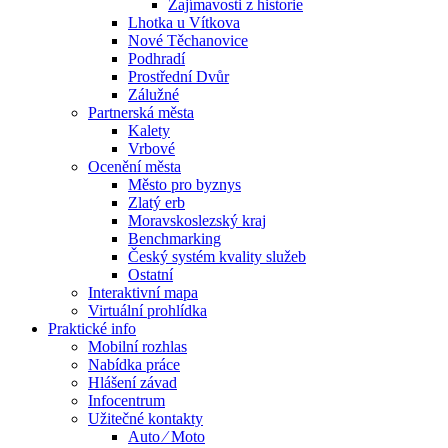
Zajímavosti z historie
Lhotka u Vítkova
Nové Těchanovice
Podhradí
Prostřední Dvůr
Zálužné
Partnerská města
Kalety
Vrbové
Ocenění města
Město pro byznys
Zlatý erb
Moravskoslezský kraj
Benchmarking
Český systém kvality služeb
Ostatní
Interaktivní mapa
Virtuální prohlídka
Praktické info
Mobilní rozhlas
Nabídka práce
Hlášení závad
Infocentrum
Užitečné kontakty
Auto ⁄ Moto