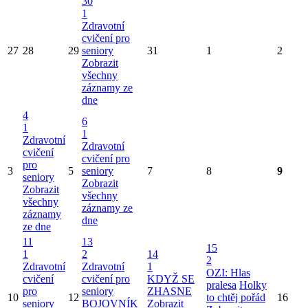
30
1
Zdravotní
cvičení pro
27
28
29
seniory
31
1
2
Zobrazit
všechny
záznamy ze
dne
4
6
1
1
Zdravotní
Zdravotní
cvičení
cvičení pro
pro
3
5
seniory
7
8
9
seniory
Zobrazit
Zobrazit
všechny
všechny
záznamy ze
záznamy
dne
ze dne
11
13
15
1
2
14
2
Zdravotní
Zdravotní
1
OZI: Hlas
cvičení
cvičení pro
KDYŽ SE
pralesa
Holky
pro
seniory
ZHASNE
10
12
to chtěj pořád
16
seniory
BOJOVNÍK
Zobrazit