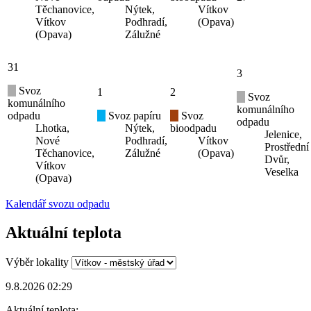
Těchanovice,
Nýtek,
Vítkov
Vítkov
Podhradí,
(Opava)
(Opava)
Zálužné
31
3
Svoz
1
2
Svoz
komunálního
komunálního
odpadu
Svoz papíru
Svoz
odpadu
Lhotka,
Nýtek,
bioodpadu
Jelenice,
Nové
Podhradí,
Vítkov
Prostřední
Těchanovice,
Zálužné
(Opava)
Dvůr,
Vítkov
Veselka
(Opava)
Kalendář svozu odpadu
Aktuální teplota
Výběr lokality
9.8.2026 02:29
Aktuální teplota: