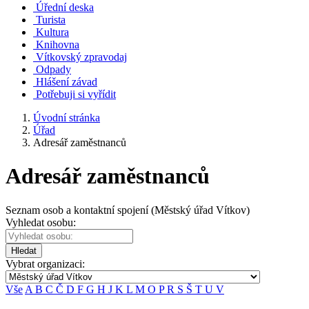
Úřední deska
Turista
Kultura
Knihovna
Vítkovský zpravodaj
Odpady
Hlášení závad
Potřebuji si vyřídit
Úvodní stránka
Úřad
Adresář zaměstnanců
Adresář zaměstnanců
Seznam osob a kontaktní spojení (Městský úřad Vítkov)
Vyhledat osobu:
Hledat
Vybrat organizaci:
Vše
A
B
C
Č
D
F
G
H
J
K
L
M
O
P
R
S
Š
T
U
V