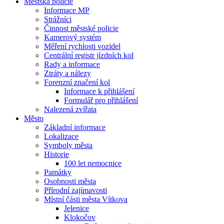
Městská policie
Informace MP
Strážníci
Činnost městské policie
Kamerový systém
Měření rychlosti vozidel
Centrální registr jízdních kol
Rady a informace
Ztráty a nálezy
Forenzní značení kol
Informace k přihlášení
Formulář pro přihlášení
Nalezená zvířata
Město
Základní informace
Lokalizace
Symboly města
Historie
100 let nemocnice
Památky
Osobnosti města
Přírodní zajímavosti
Místní části města Vítkova
Jelenice
Klokočov