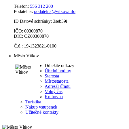
Telefon:
556 312 200
Podatelna:
podatelna@vitkov.info
ID Datové schránky: 3seb39i
IČO: 00300870
DIČ: CZ00300870
Č.ú.: 19-1323821/0100
Město Vítkov
Důležité odkazy
Úřední hodiny
Starosta
Místostarosta
Adresář úřadu
Volný čas
Knihovna
Turistika
Nákup vstupenek
Užitečné kontakty