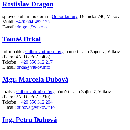
Rostislav Dragon
správce kulturního domu -
Odbor kultury
,
Dělnická 746, Vítkov
Mobil:
+420 604 482 175
E-mail:
dragon@vitkov.eu
Tomáš Drkal
Informatik -
Odbor vnitřní správy
,
náměstí Jana Zajíce 7, Vítkov
(Patro: 4A, Dveře č.: 408)
Telefon:
+420 556 312 217
E-mail:
drkal@vitkov.info
Mgr. Marcela Dubová
mzdy -
Odbor vnitřní správy
,
náměstí Jana Zajíce 7, Vítkov
(Patro: 2A, Dveře č.: 210)
Telefon:
+420 556 312 204
E-mail:
dubova@vitkov.info
Ing. Petra Dubová