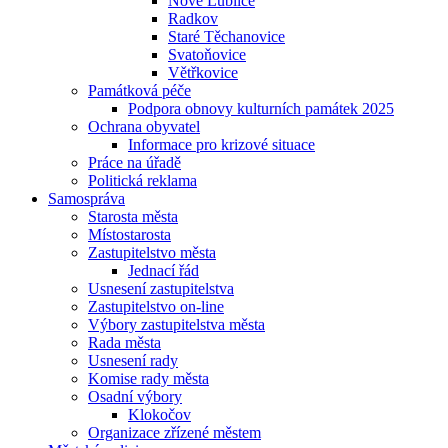
Nové Lublice
Radkov
Staré Těchanovice
Svatoňovice
Větřkovice
Památková péče
Podpora obnovy kulturních památek 2025
Ochrana obyvatel
Informace pro krizové situace
Práce na úřadě
Politická reklama
Samospráva
Starosta města
Místostarosta
Zastupitelstvo města
Jednací řád
Usnesení zastupitelstva
Zastupitelstvo on-line
Výbory zastupitelstva města
Rada města
Usnesení rady
Komise rady města
Osadní výbory
Klokočov
Organizace zřízené městem