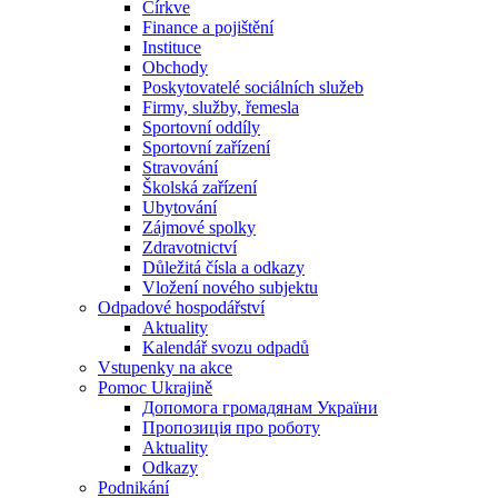
Církve
Finance a pojištění
Instituce
Obchody
Poskytovatelé sociálních služeb
Firmy, služby, řemesla
Sportovní oddíly
Sportovní zařízení
Stravování
Školská zařízení
Ubytování
Zájmové spolky
Zdravotnictví
Důležitá čísla a odkazy
Vložení nového subjektu
Odpadové hospodářství
Aktuality
Kalendář svozu odpadů
Vstupenky na akce
Pomoc Ukrajině
Допомога громадянам України
Пропозиція про роботу
Aktuality
Odkazy
Podnikání