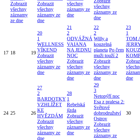
Zobrazit
Zobrazit
Zobrazit
všechny
všechny
všechny
všechny
záznamy ze
záznamy ze
záznamy
záznamy ze
dne
dne
ze dne
dne
21
22
23
20
2
2
1
1
ODVÁŽNÁ
Willy a
TOM 
WELLNESS
VAIANA
kouzelná
JERRY
VÍKEND
NA JEDNU
planeta
Po čem
KOUZ
17
18
19
Zobrazit
NOC
muži touží 2
KOMP
všechny
Zobrazit
Zobrazit
Zobraz
záznamy ze
všechny
všechny
všechn
dne
záznamy ze
záznamy ze
záznam
dne
dne
dne
29
27
3
2
28
Netopýří noc
BARDOTKY
1
Esa z pralesa 2:
VZHLÍŽET
Rebelská
Světové
KE
jízda
24
25
26
dobrodružství
30
HVĚZDÁM
Zobrazit
Ostrov
Zobrazit
všechny
Zobrazit
všechny
záznamy ze
všechny
záznamy ze
dne
záznamy ze
dne