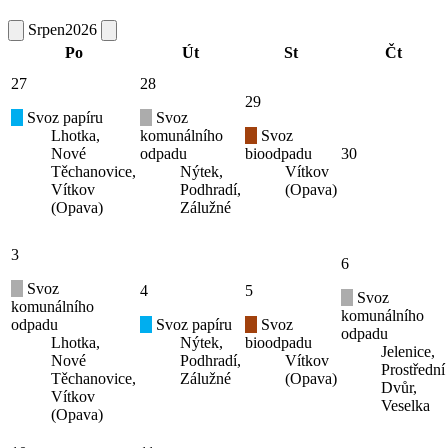
Srpen
2026
Po
Út
St
Čt
27
28
29
Svoz papíru
Svoz
Lhotka,
komunálního
Svoz
Nové
odpadu
bioodpadu
30
Těchanovice,
Nýtek,
Vítkov
Vítkov
Podhradí,
(Opava)
(Opava)
Zálužné
3
6
Svoz
4
5
Svoz
komunálního
komunálního
odpadu
Svoz papíru
Svoz
odpadu
Lhotka,
Nýtek,
bioodpadu
Jelenice,
Nové
Podhradí,
Vítkov
Prostřední
Těchanovice,
Zálužné
(Opava)
Dvůr,
Vítkov
Veselka
(Opava)