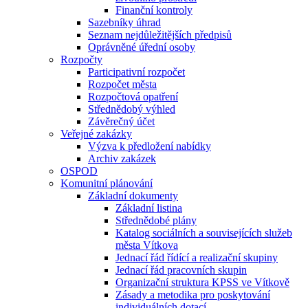
Finanční kontroly
Sazebníky úhrad
Seznam nejdůležitějších předpisů
Oprávněné úřední osoby
Rozpočty
Participativní rozpočet
Rozpočet města
Rozpočtová opatření
Střednědobý výhled
Závěrečný účet
Veřejné zakázky
Výzva k předložení nabídky
Archiv zakázek
OSPOD
Komunitní plánování
Základní dokumenty
Základní listina
Střednědobé plány
Katalog sociálních a souvisejících služeb
města Vítkova
Jednací řád řídící a realizační skupiny
Jednací řád pracovních skupin
Organizační struktura KPSS ve Vítkově
Zásady a metodika pro poskytování
individuálních dotací