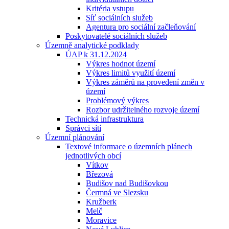
Kritéria vstupu
Síť sociálních služeb
Agentura pro sociální začleňování
Poskytovatelé sociálních služeb
Územně analytické podklady
ÚAP k 31.12.2024
Výkres hodnot území
Výkres limitů využití území
Výkres záměrů na provedení změn v
území
Problémový výkres
Rozbor udržitelného rozvoje území
Technická infrastruktura
Správci sítí
Územní plánování
Textové informace o územních plánech
jednotlivých obcí
Vítkov
Březová
Budišov nad Budišovkou
Čermná ve Slezsku
Kružberk
Melč
Moravice