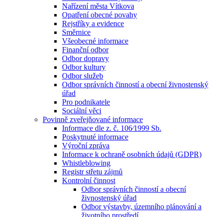
Nařízení města Vítkova
Opatření obecné povahy
Rejstříky a evidence
Směrnice
Všeobecné informace
Finanční odbor
Odbor dopravy
Odbor kultury
Odbor služeb
Odbor správních činností a obecní živnostenský
úřad
Pro podnikatele
Sociální věci
Povinně zveřejňované informace
Informace dle z. č. 106⁄1999 Sb.
Poskytnuté informace
Výroční zpráva
Informace k ochraně osobních údajů (GDPR)
Whistleblowing
Registr střetu zájmů
Kontrolní činnost
Odbor správních činností a obecní
živnostenský úřad
Odbor výstavby, územního plánování a
životního prostředí