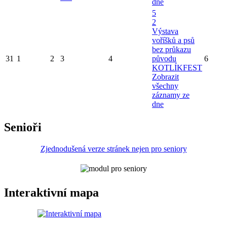
dne
5
2
Výstava
voříšků a psů
bez průkazu
31
1
2
3
4
původu
6
KOTLÍKFEST
Zobrazit
všechny
záznamy ze
dne
Senioři
Zjednodušená verze stránek nejen pro seniory
Interaktivní mapa