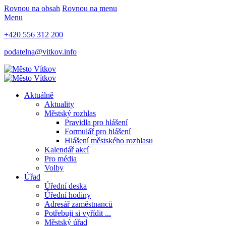
Rovnou na obsah
Rovnou na menu
Menu
+420 556 312 200
podatelna@vitkov.info
Aktuálně
Aktuality
Městský rozhlas
Pravidla pro hlášení
Formulář pro hlášení
Hlášení městského rozhlasu
Kalendář akcí
Pro média
Volby
Úřad
Úřední deska
Úřední hodiny
Adresář zaměstnanců
Potřebuji si vyřídit ...
Městský úřad