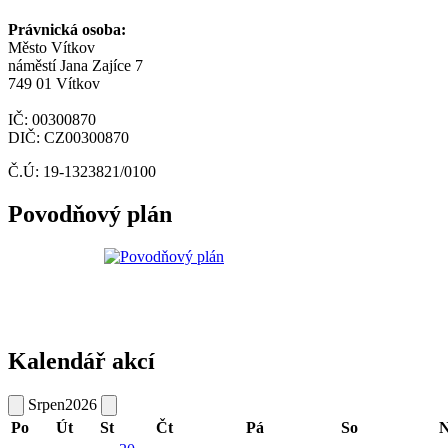
Právnická osoba:
Město Vítkov
náměstí Jana Zajíce 7
749 01 Vítkov
IČ: 00300870
DIČ: CZ00300870
Č.Ú: 19-1323821/0100
Povodňový plán
Kalendář akcí
Srpen
2026
Po
Út
St
Čt
Pá
So
N