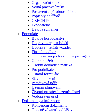
Organizační struktura
Volná pracovní místa
Postavení a působnost úřadu
Poplatky na úřadě
CZECH Point
E-podatelna
Datová schránka
Formuláře
Bytové hospodářství
Doprava - registr řidičů
Doprava - registr vozidel
Finanční odbor
Oddělení vnějších vztahů a propagace
Odbor služeb
Osobní doklady a matrika
Pro podnikatele
Ostatní formuláře
Stavební řízení
Památková péče
Územní plánování
Životní prostředí a zemědělství
Vodoprávní úřad
Dokumenty a informace
Koncepční dokumenty
Obecně závazné vyhlášky