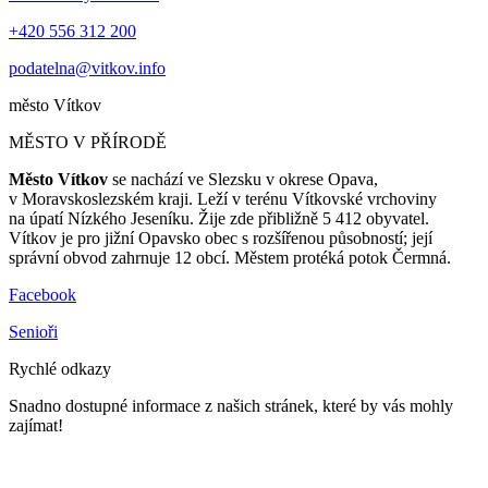
+420 556 312 200
podatelna@vitkov.info
město
Vítkov
MĚSTO V PŘÍRODĚ
Město Vítkov
se nachází ve Slezsku v okrese Opava,
v Moravskoslezském kraji. Leží v terénu Vítkovské vrchoviny
na úpatí Nízkého Jeseníku. Žije zde přibližně 5 412 obyvatel.
Vítkov je pro jižní Opavsko obec s rozšířenou působností; její
správní obvod zahrnuje 12 obcí. Městem protéká potok Čermná.
Facebook
Senioři
Rychlé odkazy
Snadno dostupné informace z našich stránek, které by vás mohly
zajímat!