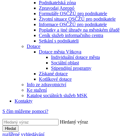
Podnikatelská zóna
Zpravodaj Apropó
Formuláře OSČŽÚ pro podnikatele
Životní situace OSČŽÚ pro podnikatele
Informace OSČŽÚ pro podnikatele
Poplatky a jiné úhrady na městském úřadě
Ceník služeb informačního centra
Setkání s podnikateli
Dotace
Dotace města Vítkova
Individuální dotace města
Sociální oblast
Stipendijní programy
Získané dotace
Kotlíkové dotace
Info ze zdravotnictví
Ke stažení
Katalog sociálních služeb MSK
Kontakty
S čím můžeme pomoci?
Hledaný výraz
Hledat
rozšířené vyhledávání