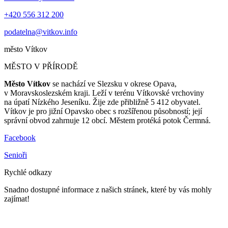
+420 556 312 200
podatelna@vitkov.info
město
Vítkov
MĚSTO V PŘÍRODĚ
Město Vítkov
se nachází ve Slezsku v okrese Opava,
v Moravskoslezském kraji. Leží v terénu Vítkovské vrchoviny
na úpatí Nízkého Jeseníku. Žije zde přibližně 5 412 obyvatel.
Vítkov je pro jižní Opavsko obec s rozšířenou působností; její
správní obvod zahrnuje 12 obcí. Městem protéká potok Čermná.
Facebook
Senioři
Rychlé odkazy
Snadno dostupné informace z našich stránek, které by vás mohly
zajímat!