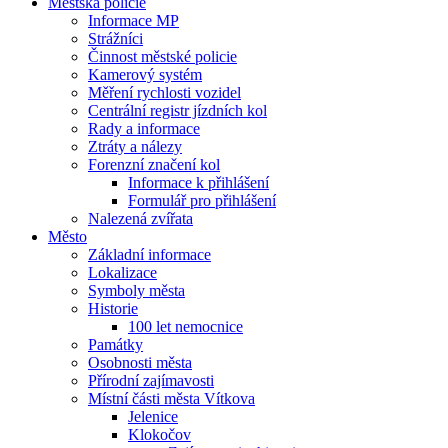
Městská policie
Informace MP
Strážníci
Činnost městské policie
Kamerový systém
Měření rychlosti vozidel
Centrální registr jízdních kol
Rady a informace
Ztráty a nálezy
Forenzní značení kol
Informace k přihlášení
Formulář pro přihlášení
Nalezená zvířata
Město
Základní informace
Lokalizace
Symboly města
Historie
100 let nemocnice
Památky
Osobnosti města
Přírodní zajímavosti
Místní části města Vítkova
Jelenice
Klokočov