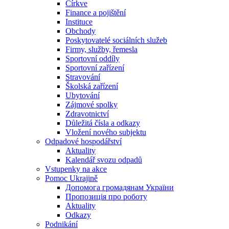
Církve
Finance a pojištění
Instituce
Obchody
Poskytovatelé sociálních služeb
Firmy, služby, řemesla
Sportovní oddíly
Sportovní zařízení
Stravování
Školská zařízení
Ubytování
Zájmové spolky
Zdravotnictví
Důležitá čísla a odkazy
Vložení nového subjektu
Odpadové hospodářství
Aktuality
Kalendář svozu odpadů
Vstupenky na akce
Pomoc Ukrajině
Допомога громадянам України
Пропозиція про роботу
Aktuality
Odkazy
Podnikání