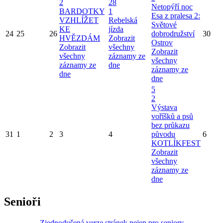
2
28
Netopýří noc
BARDOTKY
1
Esa z pralesa 2:
VZHLÍŽET
Rebelská
Světové
KE
jízda
24
25
26
dobrodružství
30
HVĚZDÁM
Zobrazit
Ostrov
Zobrazit
všechny
Zobrazit
všechny
záznamy ze
všechny
záznamy ze
dne
záznamy ze
dne
dne
5
2
Výstava
voříšků a psů
bez průkazu
31
1
2
3
4
původu
6
KOTLÍKFEST
Zobrazit
všechny
záznamy ze
dne
Senioři
Zjednodušená verze stránek nejen pro seniory