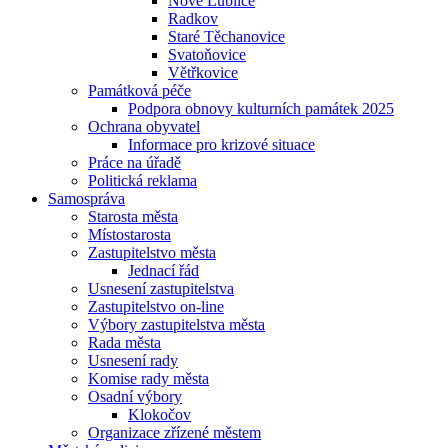
Nové Lublice
Radkov
Staré Těchanovice
Svatoňovice
Větřkovice
Památková péče
Podpora obnovy kulturních památek 2025
Ochrana obyvatel
Informace pro krizové situace
Práce na úřadě
Politická reklama
Samospráva
Starosta města
Místostarosta
Zastupitelstvo města
Jednací řád
Usnesení zastupitelstva
Zastupitelstvo on-line
Výbory zastupitelstva města
Rada města
Usnesení rady
Komise rady města
Osadní výbory
Klokočov
Organizace zřízené městem