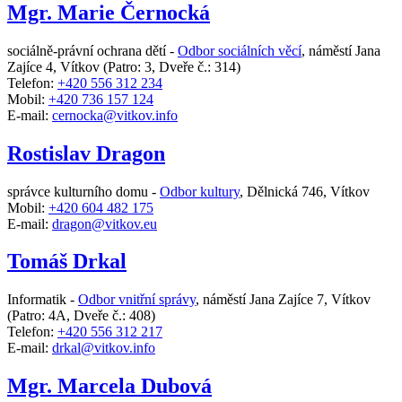
Mgr. Marie Černocká
sociálně-právní ochrana dětí -
Odbor sociálních věcí
,
náměstí Jana
Zajíce 4, Vítkov
(Patro: 3, Dveře č.: 314)
Telefon:
+420 556 312 234
Mobil:
+420 736 157 124
E-mail:
cernocka@vitkov.info
Rostislav Dragon
správce kulturního domu -
Odbor kultury
,
Dělnická 746, Vítkov
Mobil:
+420 604 482 175
E-mail:
dragon@vitkov.eu
Tomáš Drkal
Informatik -
Odbor vnitřní správy
,
náměstí Jana Zajíce 7, Vítkov
(Patro: 4A, Dveře č.: 408)
Telefon:
+420 556 312 217
E-mail:
drkal@vitkov.info
Mgr. Marcela Dubová