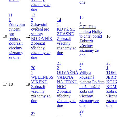
dne
záznamy ze
dne
11
13
15
1
2
14
2
Zdravotní
Zdravotní
1
OZI: Hlas
cvičení
cvičení pro
KDYŽ SE
pralesa
Holky
pro
seniory
ZHASNE
10
12
to chtěj pořád
16
seniory
BOJOVNÍK
Zobrazit
Zobrazit
Zobrazit
Zobrazit
všechny
všechny
všechny
všechny
záznamy ze
záznamy ze
záznamy
záznamy ze
dne
dne
ze dne
dne
21
22
23
20
2
2
1
1
ODVÁŽNÁ
Willy a
TOM 
WELLNESS
VAIANA
kouzelná
JERR
VÍKEND
NA JEDNU
planeta
Po čem
KOU
17
18
19
Zobrazit
NOC
muži touží 2
KOM
všechny
Zobrazit
Zobrazit
Zobraz
záznamy ze
všechny
všechny
všech
dne
záznamy ze
záznamy ze
zázna
dne
dne
dne
29
27
3