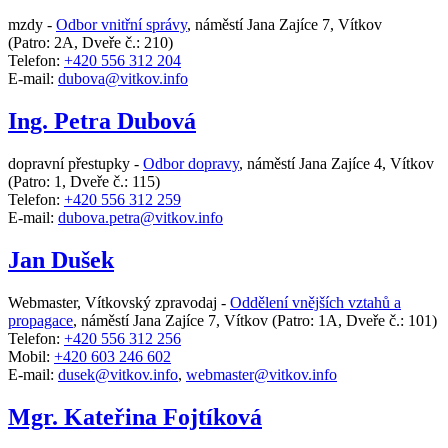
mzdy -
Odbor vnitřní správy
,
náměstí Jana Zajíce 7, Vítkov
(Patro: 2A, Dveře č.: 210)
Telefon:
+420 556 312 204
E-mail:
dubova@vitkov.info
Ing. Petra Dubová
dopravní přestupky -
Odbor dopravy
,
náměstí Jana Zajíce 4, Vítkov
(Patro: 1, Dveře č.: 115)
Telefon:
+420 556 312 259
E-mail:
dubova.petra@vitkov.info
Jan Dušek
Webmaster, Vítkovský zpravodaj -
Oddělení vnějších vztahů a
propagace
,
náměstí Jana Zajíce 7, Vítkov
(Patro: 1A, Dveře č.: 101)
Telefon:
+420 556 312 256
Mobil:
+420 603 246 602
E-mail:
dusek@vitkov.info
,
webmaster@vitkov.info
Mgr. Kateřina Fojtíková