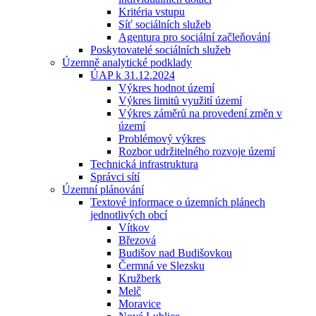
Kritéria vstupu
Síť sociálních služeb
Agentura pro sociální začleňování
Poskytovatelé sociálních služeb
Územně analytické podklady
ÚAP k 31.12.2024
Výkres hodnot území
Výkres limitů využití území
Výkres záměrů na provedení změn v
území
Problémový výkres
Rozbor udržitelného rozvoje území
Technická infrastruktura
Správci sítí
Územní plánování
Textové informace o územních plánech
jednotlivých obcí
Vítkov
Březová
Budišov nad Budišovkou
Čermná ve Slezsku
Kružberk
Melč
Moravice