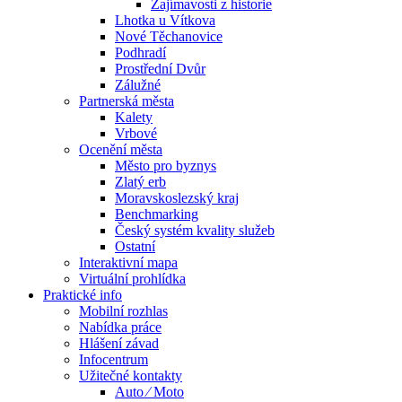
Zajímavosti z historie
Lhotka u Vítkova
Nové Těchanovice
Podhradí
Prostřední Dvůr
Zálužné
Partnerská města
Kalety
Vrbové
Ocenění města
Město pro byznys
Zlatý erb
Moravskoslezský kraj
Benchmarking
Český systém kvality služeb
Ostatní
Interaktivní mapa
Virtuální prohlídka
Praktické info
Mobilní rozhlas
Nabídka práce
Hlášení závad
Infocentrum
Užitečné kontakty
Auto ⁄ Moto