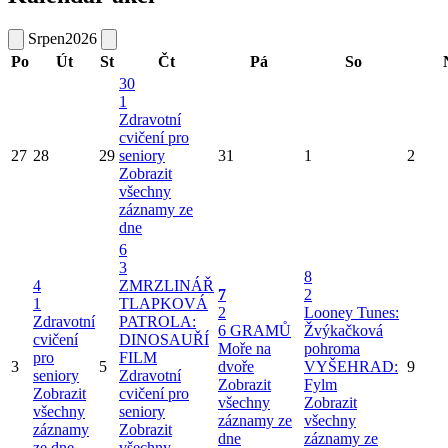
Srpen
2026
Po
Út
St
Čt
Pá
So
30
1
Zdravotní
cvičení pro
27
28
29
seniory
31
1
2
Zobrazit
všechny
záznamy ze
dne
6
3
8
4
ZMRZLINÁŘ
7
2
1
TLAPKOVÁ
2
Looney Tunes:
Zdravotní
PATROLA:
6 GRAMŮ
Žvýkačková
cvičení
DINOSAUŘÍ
Moře na
pohroma
pro
FILM
3
5
dvoře
VYŠEHRAD:
9
seniory
Zdravotní
Zobrazit
Fylm
Zobrazit
cvičení pro
všechny
Zobrazit
všechny
seniory
záznamy ze
všechny
záznamy
Zobrazit
dne
záznamy ze
ze dne
všechny