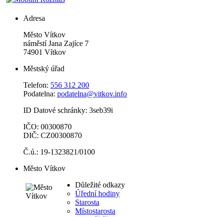
Adresa
Město Vítkov
náměstí Jana Zajíce 7
74901 Vítkov
Městský úřad
Telefon:
556 312 200
Podatelna:
podatelna@vitkov.info
ID Datové schránky: 3seb39i
IČO: 00300870
DIČ: CZ00300870
Č.ú.: 19-1323821/0100
Město Vítkov
Důležité odkazy
Úřední hodiny
Starosta
Místostarosta