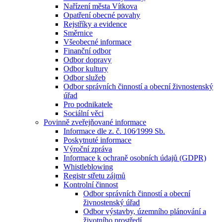
Nařízení města Vítkova
Opatření obecné povahy
Rejstříky a evidence
Směrnice
Všeobecné informace
Finanční odbor
Odbor dopravy
Odbor kultury
Odbor služeb
Odbor správních činností a obecní živnostenský
úřad
Pro podnikatele
Sociální věci
Povinně zveřejňované informace
Informace dle z. č. 106⁄1999 Sb.
Poskytnuté informace
Výroční zpráva
Informace k ochraně osobních údajů (GDPR)
Whistleblowing
Registr střetu zájmů
Kontrolní činnost
Odbor správních činností a obecní
živnostenský úřad
Odbor výstavby, územního plánování a
životního prostředí