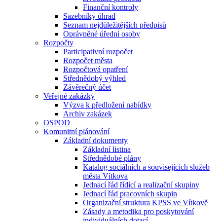
Finanční kontroly
Sazebníky úhrad
Seznam nejdůležitějších předpisů
Oprávněné úřední osoby
Rozpočty
Participativní rozpočet
Rozpočet města
Rozpočtová opatření
Střednědobý výhled
Závěrečný účet
Veřejné zakázky
Výzva k předložení nabídky
Archiv zakázek
OSPOD
Komunitní plánování
Základní dokumenty
Základní listina
Střednědobé plány
Katalog sociálních a souvisejících služeb
města Vítkova
Jednací řád řídící a realizační skupiny
Jednací řád pracovních skupin
Organizační struktura KPSS ve Vítkově
Zásady a metodika pro poskytování
individuálních dotací