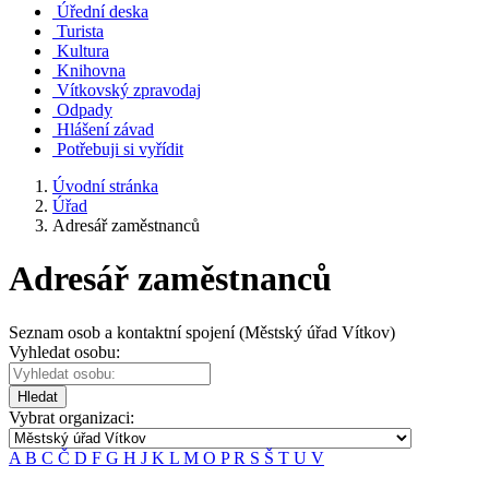
Úřední deska
Turista
Kultura
Knihovna
Vítkovský zpravodaj
Odpady
Hlášení závad
Potřebuji si vyřídit
Úvodní stránka
Úřad
Adresář zaměstnanců
Adresář zaměstnanců
Seznam osob a kontaktní spojení (Městský úřad Vítkov)
Vyhledat osobu:
Hledat
Vybrat organizaci:
A
B
C
Č
D
F
G
H
J
K
L
M
O
P
R
S
Š
T
U
V