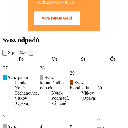
Svoz odpadů
Srpen
2026
Po
Út
St
Čt
27
28
29
Svoz papíru
Svoz
Lhotka,
komunálního
Svoz
Nové
odpadu
bioodpadu
30
Těchanovice,
Nýtek,
Vítkov
Vítkov
Podhradí,
(Opava)
(Opava)
Zálužné
3
6
Svoz
4
5