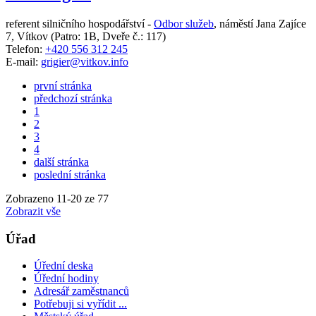
referent silničního hospodářství -
Odbor služeb
,
náměstí Jana Zajíce
7, Vítkov
(Patro: 1B, Dveře č.: 117)
Telefon:
+420 556 312 245
E-mail:
grigier@vitkov.info
první stránka
předchozí stránka
1
2
3
4
další stránka
poslední stránka
Zobrazeno
11
-
20
ze 77
Zobrazit vše
Úřad
Úřední deska
Úřední hodiny
Adresář zaměstnanců
Potřebuji si vyřídit ...