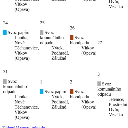
Dvůr,
Vítkov
Veselka
(Opava)
24
25
26
Svoz papíru
Svoz
Lhotka,
komunálního
Svoz
Nové
odpadu
bioodpadu
27
Těchanovice,
Nýtek,
Vítkov
Vítkov
Podhradí,
(Opava)
(Opava)
Zálužné
31
3
Svoz
1
2
Svoz
komunálního
komunálního
odpadu
Svoz papíru
Svoz
odpadu
Lhotka,
Nýtek,
bioodpadu
Jelenice,
Nové
Podhradí,
Vítkov
Prostřední
Těchanovice,
Zálužné
(Opava)
Dvůr,
Vítkov
Veselka
(Opava)
Kalendář svozu odpadu