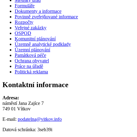
Městský úřad
Formuláře
Dokumenty a informace
Povinně zveřejňované informace
Rozpočty
Veřejné zakázky
OSPOD
Komunitní plánování
Územně analytické podklady
Územní plánování
Památková péče
Ochrana obyvatel
Práce na úřadě
Politická reklama
Kontaktní informace
Adresa:
náměstí Jana Zajíce 7
749 01 Vítkov
E-mail:
podatelna@vitkov.info
Datová schránka: 3seb39i