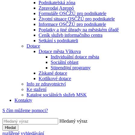
Podnikatelská zóna
Zpravodaj Apropó
Formuláře OSČŽÚ pro podnikatele
Životní situace OSČŽÚ pro podnikatele
Informace OSČŽÚ pro podnikatele
Poplatky a jiné úhrady na městském úřadě
Ceník služeb informačního centra
Setkání s podnikateli
Dotace
Dotace města Vítkova
Individuální dotace města
Sociální oblast
Stipendijní programy
Získané dotace
Kotlíkové dotace
Info ze zdravotnictví
Ke stažení
Katalog sociálních služeb MSK
Kontakty
S čím můžeme pomoci?
Hledaný výraz
Hledat
rozšířené vyhledávání