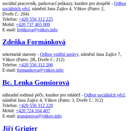
sociální pracovník, parkovací průkazy, kurátor pro dospělé -
Odbor
sociálních věcí
,
náměstí Jana Zajíce 4, Vítkov
(Patro: 2,
Dveře č.: 204)
Telefon:
+420 556 312 225
Mobil:
+420 737 465 009
E-mail:
fojtikova@vitkov.info
Zdeňka Formánková
sekretariát starosty -
Odbor vnitřní správy
,
náměstí Jana Zajíce 7,
Vítkov
(Patro: 2B, Dveře č.: 212)
Telefon:
+420 556 312 206
E-mail:
formankova@vitkov.info
Bc. Lenka Gonsiorová
náhradní rodinná péče, kurátor pro mládež -
Odbor sociálních věcí
,
náměstí Jana Zajíce 4, Vítkov
(Patro: 3, Dveře č.: 312)
Telefon:
+420 556 312 220
Mobil:
+420 724 104 407
E-mail:
gonsiorova@vitkov.info
Jiří Grigier