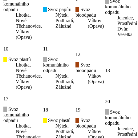
Svoz
komunálního
komunálního
odpadu
Svoz papíru
Svoz
odpadu
Lhotka,
Nýtek,
bioodpadu
Jelenice,
Nové
Podhradí,
Vítkov
Prostřední
Těchanovice,
Zálužné
(Opava)
Dvůr,
Vítkov
Veselka
(Opava)
10
11
12
Svoz plastů
Svoz
Lhotka,
komunálního
Svoz
Nové
odpadu
bioodpadu
13
Těchanovice,
Nýtek,
Vítkov
Vítkov
Podhradí,
(Opava)
(Opava)
Zálužné
17
20
Svoz
18
19
Svoz
komunálního
komunálního
odpadu
Svoz plastů
Svoz
odpadu
Lhotka,
Nýtek,
bioodpadu
Jelenice,
Nové
Podhradí,
Vítkov
Prostřední
Těchanovice,
Zálužné
(Opava)