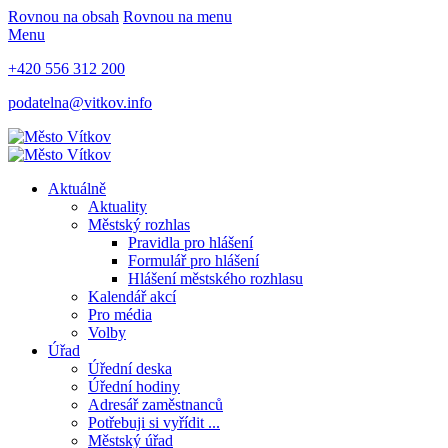
Rovnou na obsah
Rovnou na menu
Menu
+420 556 312 200
podatelna@vitkov.info
Aktuálně
Aktuality
Městský rozhlas
Pravidla pro hlášení
Formulář pro hlášení
Hlášení městského rozhlasu
Kalendář akcí
Pro média
Volby
Úřad
Úřední deska
Úřední hodiny
Adresář zaměstnanců
Potřebuji si vyřídit ...
Městský úřad